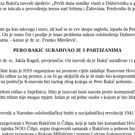
za Bakića navodi sljedeće: „Prvih dana ustaške vlasti u Dubrovniku u 
a se isticala u provođenju terora nad Srbima i Židovima. Predvodio ih j
am ga kao takvoga i uzeo, ali kad se to sve skupa sagleda, ispada da P
. On je ostao čist i poslije je imao problema nakon oslobođenja Dubrovni
ama. - kazao je dr. sc. Franko Mirošević.
PERO BAKIĆ SURAĐIVAO JE S PARTIZANIMA
 i dr. sc. Jakša Raguž, povjesničar. On navodi da je Bakić surađivao i s 
ite koju je HSS organizirao na prostoru cijele tadašnje Banovine Hrvats
odbor za taj prostor, a ne bi ga uključili da je iti malo bio kompromiti
ana na području Konavala bio razlog zbog kojega se Pero Bakić pobunio. 
rilom otišao u Snježnicu. Htio je izazvati bunt naroda protiv komunist
dni tribun nije mogao trpjeti. Izdan je od jedne osobe s kojom je bio bli
ovnik u Narodno oslobodilačkoj borbi u socijalističkoj revoluciji 1941
azgovarati s Perom Bakićem iz Čilipa, koji je tada bio komandant Hrv
, tajnika NOO Čilipi, uspio dogovoriti sastanak s Bakićem u jednom š
im, nakon razgovora s Rokom Mišetićem i popom Lukom Antunovićem, B