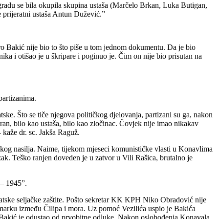
gradu se bila okupila skupina ustaša (Marčelo Brkan, Luka Butigan,
e prijeratni ustaša Antun Dužević.”
ero Bakić nije bio to što piše u tom jednom dokumentu. Da je bio
ka i otišao je u škripare i poginuo je. Čim on nije bio prisutan na
partizanima.
ke. Što se tiče njegova političkog djelovanja, partizani su ga, nakon
ran, bilo kao ustaša, bilo kao zločinac. Čovjek nije imao nikakav
- kaže dr. sc. Jakša Raguž.
ičkog nasilja. Naime, tijekom mjeseci komunističke vlasti u Konavlima
zak. Teško ranjen doveden je u zatvor u Vili Rašica, brutalno je
 – 1945”.
atske seljačke zaštite. Pošto sekretar KK KPH Niko Obradović nije
umarku između Čilipa i mora. Uz pomoć Vezilića uspio je Bakića
akić je odustao od prvobitne odluke. Nakon oslobođenja Konavala