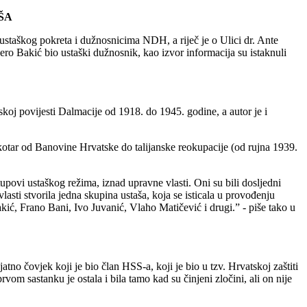
ŠA
 ustaškog pokreta i dužnosnicima NDH, a riječ je o Ulici dr. Ante
ero Bakić bio ustaški dužnosnik, kao izvor informacija su istaknuli
skoj povijesti Dalmacije od 1918. do 1945. godine, a autor je i
kotar od Banovine Hrvatske do talijanske reokupacije (od rujna 1939.
upovi ustaškog režima, iznad upravne vlasti. Oni su bili dosljedni
asti stvorila jedna skupina ustaša, koja se isticala u provođenju
kić, Frano Bani, Ivo Juvanić, Vlaho Matičević i drugi.” - piše tako u
o čovjek koji je bio član HSS-a, koji je bio u tzv. Hrvatskoj zaštiti
om sastanku je ostala i bila tamo kad su činjeni zločini, ali on nije