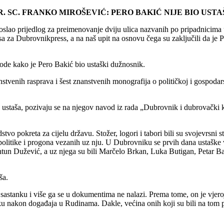
R. SC. FRANKO MIROŠEVIĆ: PERO BAKIĆ NIJE BIO USTA
poslao prijedlog za preimenovanje dviju ulica nazvanih po pripadnicima
a za Dubrovnikpress, a na naš upit na osnovu čega su zaključili da je P
vode kako je Pero Bakić bio ustaški dužnosnik.
nstvenih rasprava i šest znanstvenih monografija o političkoj i gospodar
 ustaša, pozivaju se na njegov navod iz rada „Dubrovnik i dubrovački 
 pokreta za cijelu državu. Stožer, logori i tabori bili su svojevrsni st
politike i progona vezanih uz nju. U Dubrovniku se prvih dana ustaške vl
Antun Dužević, a uz njega su bili Marčelo Brkan, Luka Butigan, Petar Ba
ša.
tanku i više ga se u dokumentima ne nalazi. Prema tome, on je vjerojatn
ku nakon događaja u Rudinama. Dakle, većina onih koji su bili na tom prv