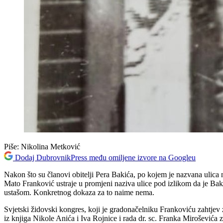
Piše:
Nikolina Metković
Dodaj DubrovnikPress među omiljene izvore na Googleu
Nakon što su članovi obitelji Pera Bakića, po kojem je nazvana ulica n
Mato Franković ustraje u promjeni naziva ulice pod izlikom da je Baki
ustašom. Konkretnog dokaza za to naime nema.
Svjetski židovski kongres, koji je gradonačelniku Frankoviću zahtjev 
iz knjiga Nikole Anića i Iva Rojnice i rada dr. sc. Franka Miroševi