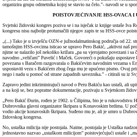
organizira grupu odmetnika kojoj se stavio na čelo.”- navodi se u
POISTOVJEĆIVANJE HSS-OVACA I U
Svjetski židovski kongres poziva se i na isječak iz knjige ustaše Iva 
kongresu nisu najbolje protumačili njegov zapis te su HSS-ovce poisto
„(...) Tako je u izvješću OZN-e južnodalmatinskog područja od 22. st
tamošnjim HSS-ovcima isticao se upravo Pero Bakić, „aktivni naš proti
njime se nalazilo još nekoliko križara „pa su vjerojatno povezani i sa
navodno „veličani” Pavelić i Maček. Govoreći o pokušaju uspostave 
povezana s Baračem razgovarala o Bakićevim navodnim vezama s Englez
uspostaviti vezu s Bakićem zbog čega mu je upućeno pismo. Ovaj pri
nego i nadu u pomoć od strane zapadnih saveznika.” - citirali su iz S
Zapravo jedini inkriminirajući navod o Peru Bakiću kao ustaši, ali up
a na koji se, bez popratne dokumentacije, pozivaju u Svjetskom žido
„Pero Bakić Đurin, rođen je 1902. u Čilipima, bio je u rukovodstvu HS
Dubrovnika glavni organizator škripara u Konavoskim brdima. U počet
vodio akcije konavoskih škripara. Suđeno mu je, ali je umro u Dubrova
židovskog kongresa.
No, ustaška milicija nije postojala. Naime, postojala je Ustaška nadzorn
jednostavno nazvao „ustaškom milicijom” poistovjećujući ustaše i „