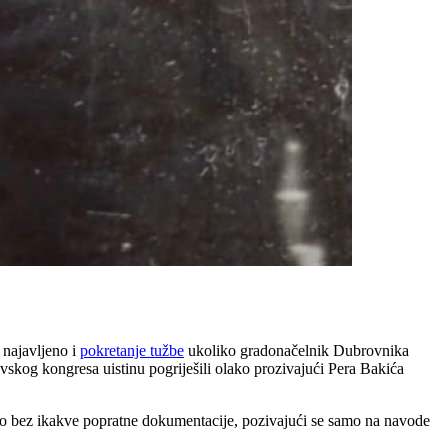
 najavljeno i
pokretanje tužbe
ukoliko gradonačelnik Dubrovnika
vskog kongresa uistinu pogriješili olako prozivajući Pera Bakića
e to bez ikakve popratne dokumentacije, pozivajući se samo na navode