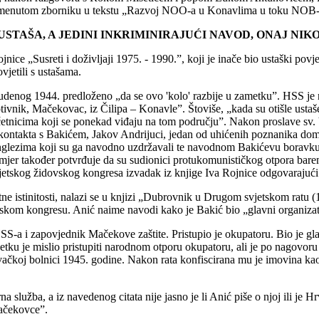
 spomenutom zborniku u tekstu „Razvoj NOO-a u Konavlima u toku NOB-e
STAŠA, A JEDINI INKRIMINIRAJUĆI NAVOD, ONAJ NIKO
Rojnice „Susreti i doživljaji 1975. - 1990.”, koji je inače bio ustaški 
vjetili s ustašama.
udenog 1944. predloženo „da se ovo 'kolo' razbije u zametku”. HSS je n
vnik, Mačekovac, iz Čilipa – Konavle”. Štoviše, „kada su otišle ustaše
 četnicima koji se ponekad viđaju na tom području”. Nakon proslave sv. 
kontakta s Bakićem, Jakov Andrijuci, jedan od uhićenih poznanika dom
ima koji su ga navodno uzdržavali te navodnom Bakićevu boravku u Ita
mjer također potvrđuje da su sudionici protukomunističkog otpora ba
vjetskog židovskog kongresa izvadak iz knjige Iva Rojnice odgovarajući 
itne istinitosti, nalazi se u knjizi „Dubrovnik u Drugom svjetskom ratu
vskom kongresu. Anić naime navodi kako je Bakić bio „glavni organizat
S-a i zapovjednik Mačekove zaštite. Pristupio je okupatoru. Bio je gla
ku je mislio pristupiti narodnom otporu okupatoru, ali je po nagovoru 
čkoj bolnici 1945. godine. Nakon rata konfiscirana mu je imovina kao n
a služba, a iz navedenog citata nije jasno je li Anić piše o njoj ili je H
mačekovce”.