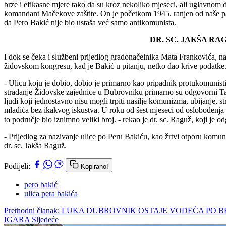
brze i efikasne mjere tako da su kroz nekoliko mjeseci, ali uglavnom d
komandant Mačekove zaštite. On je početkom 1945. ranjen od naše pat
da Pero Bakić nije bio ustaša već samo antikomunista.
DR. SC. JAKŠA R
I dok se čeka i službeni prijedlog gradonačelnika Mata Frankovića, na
židovskom kongresu, kad je Bakić u pitanju, netko dao krive podatke
- Ulicu koju je dobio, dobio je primarno kao pripadnik protukomunist
stradanje Židovske zajednice u Dubrovniku primarno su odgovorni Tal
ljudi koji jednostavno nisu mogli trpiti nasilje komunizma, ubijanje, 
mladića bez ikakvog iskustva. U roku od šest mjeseci od oslobođenja K
to područje bio iznimno veliki broj. - rekao je dr. sc. Raguž, koji je o
- Prijedlog za nazivanje ulice po Peru Bakiću, kao žrtvi otporu kom
dr. sc. Jakša Raguž.
Podijeli:
Kopirano!
pero bakić
ulica pera bakića
Prethodni članak: LUKA DUBROVNIK OSTAJE VODEĆA PO
IGARA
Sljedeće