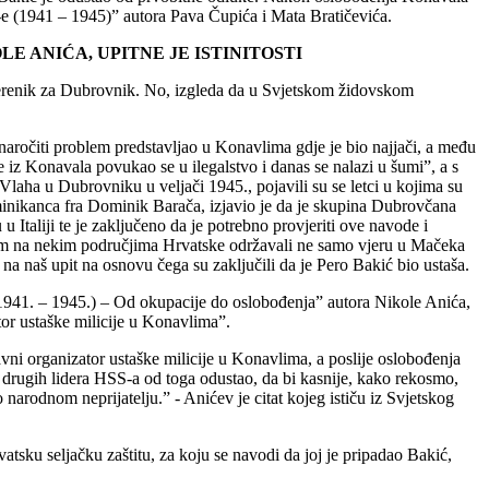
 (1941 – 1945)” autora Pava Čupića i Mata Bratičevića.
LE ANIĆA, UPITNE JE ISTINITOSTI
povjerenik za Dubrovnik. No, izgleda da u Svjetskom židovskom
aročiti problem predstavljao u Konavlima gdje je bio najjači, a među
 iz Konavala povukao se u ilegalstvo i danas se nalazi u šumi”, a s
Vlaha u Dubrovniku u veljači 1945., pojavili su se letci u kojima su
inikanca fra Dominik Barača, izjavio je da je skupina Dubrovčana
liji te je zaključeno da je potrebno provjeriti ove navode i
rem na nekim područjima Hrvatske održavali ne samo vjeru u Mačeka
na naš upit na osnovu čega su zaključili da je Pero Bakić bio ustaša.
 (1941. – 1945.) – Od okupacije do oslobođenja” autora Nikole Anića,
or ustaške milicije u Konavlima”.
vni organizator ustaške milicije u Konavlima, a poslije oslobođenja
drugih lidera HSS-a od toga odustao, da bi kasnije, kako rekosmo,
arodnom neprijatelju.” - Anićev je citat kojeg ističu iz Svjetskog
rvatsku seljačku zaštitu, za koju se navodi da joj je pripadao Bakić,