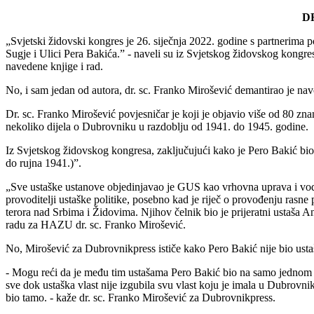
D
„Svjetski židovski kongres je 26. siječnja 2022. godine s partnerima 
Sugje i Ulici Pera Bakića.” - naveli su iz Svjetskog židovskog kongres
navedene knjige i rad.
No, i sam jedan od autora, dr. sc. Franko Mirošević demantirao je na
Dr. sc. Franko Mirošević povjesničar je koji je objavio više od 80 zna
nekoliko dijela o Dubrovniku u razdoblju od 1941. do 1945. godine.
Iz Svjetskog židovskog kongresa, zaključujući kako je Pero Bakić bio
do rujna 1941.)”.
„Sve ustaške ustanove objedinjavao je GUS kao vrhovna uprava i vodstvo
provoditelji ustaške politike, posebno kad je riječ o provođenju rasne 
terora nad Srbima i Židovima. Njihov čelnik bio je prijeratni ustaša 
radu za HAZU dr. sc. Franko Mirošević.
No, Mirošević za Dubrovnikpress ističe kako Pero Bakić nije bio usta
- Mogu reći da je među tim ustašama Pero Bakić bio na samo jednom sas
sve dok ustaška vlast nije izgubila svu vlast koju je imala u Dubrovni
bio tamo. - kaže dr. sc. Franko Mirošević za Dubrovnikpress.