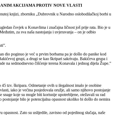
ŽANIM AKCIJAMA PROTIV NOVE VLASTI
enutoj knjizi, zborniku „Dubrovnik u Narodno oslobodilačkoj borbi u
ledan čovjek u Konavlima i značajna ličnost još prije rata. Bio je u
eđutim, za sva naša nastojanja i uvjeravanja – on je odbio
ti”.
dan dio poginuo je već u prvim borbama pa je došlo do panike kod
Bakićevoj grupi, a drugi se kao škripari sakrivaju. Bakićeva grupa i
igade na sedmodnevno čišćenje terena Konavala i jednog dijela Župe.”
5 tzv. škripara. Odmetanje ovih u ilegalnost imalo je osobine
asti, iako je većina posjedovala oružje, ali samo njihovo postojanje
še snage koje su mogle biti korisnije upotrebljene, otežavali su rad
hovo postojanje bilo je potencijalna opasnost ukoliko bi došlo do nemira
 opasnost. Zato su uslijedile, zavisno od pojedinog slučaja, naše