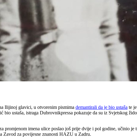
a Ilijinoj glavici, u otvorenim pismima
demantirali da je bio ustaša
te je
ć bio ustaša, istraga Dubrovnikpressa pokazuje da su iz Svjetskog žido
za promjenom imena ulice poslao još prije dvije i pol godine, učinio j
ća za Zavod za povijesne znanosti HAZU u Zadru.