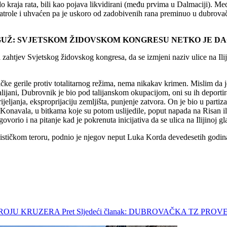
o kraja rata, bili kao pojava likvidirani (među prvima u Dalmaciji). Međ
role i uhvaćen pa je uskoro od zadobivenih rana preminuo u dubrovačk
AGUŽ: SVJETSKOM ŽIDOVSKOM KONGRESU NETKO JE D
 zahtjev Svjetskog židovskog kongresa, da se izmjeni naziv ulice na Ili
.
ičke gerile protiv totalitarnog režima, nema nikakav krimen. Mislim d
ijani, Dubrovnik je bio pod talijanskom okupacijom, oni su ih deport
strijeljanja, eksproprijaciju zemljišta, punjenje zatvora. On je bio u p
onavala, u bitkama koje su potom uslijedile, poput napada na Risan ili 
dgovorio i na pitanje kad je pokrenuta inicijativa da se ulica na Ilijinoj 
unističkom teroru, podnio je njegov neput Luka Korda devedesetih godi
 BROJU KRUZERA
Pret
Sljedeći članak: DUBROVAČKA TZ PR