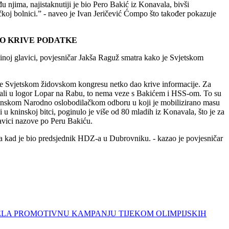
u njima, najistaknutiji je bio Pero Bakić iz Konavala, bivši
oj bolnici.” - naveo je Ivan Jeričević Ćompo što također pokazuje
AO KRIVE PODATKE
jinoj glavici, povjesničar Jakša Raguž smatra kako je Svjetskom
a je Svjetskom židovskom kongresu netko dao krive informacije. Za
irali u logor Lopar na Rabu, to nema veze s Bakićem i HSS-om. To su
artizanskom Narodno oslobodilačkom odboru u koji je mobilizirano masu
u kninskoj bitci, poginulo je više od 80 mladih iz Konavala, što je za
glavici nazove po Peru Bakiću.
na kad je bio predsjednik HDZ-a u Dubrovniku. - kazao je povjesničar
OVELA PROMOTIVNU KAMPANJU TIJEKOM OLIMPIJSKIH