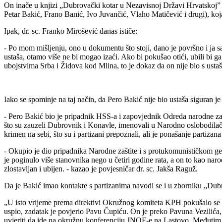
On inače u knjizi „Dubrovački kotar u Nezavisnoj Državi Hrvatskoj” 
Petar Bakić, Frano Banić, Ivo Juvančić, Vlaho Matičević i drugi), koj
Ipak, dr. sc. Franko Mirošević danas ističe:
- Po mom mišljenju, ono u dokumentu što stoji, dano je površno i ja s
ustaša, otamo više ne bi mogao izaći. Ako bi pokušao otići, ubili bi ga
ubojstvima Srba i Židova kod Mlina, to je dokaz da on nije bio s ustaš
Iako se spominje na taj način, da Pero Bakić nije bio ustaša siguran je
- Pero Bakić bio je pripadnik HSS-a i zapovjednik Odreda narodne zašt
što su zauzeli Dubrovnik i Konavle, imenovali u Narodno oslobodilački 
krimen na sebi, što su i partizani prepoznali, ali je ponašanje partiz
- Okupio je dio pripadnika Narodne zaštite i s protukomunističkom ge
je poginulo više stanovnika nego u četiri godine rata, a on to kao naro
zlostavljan i ubijen. - kazao je povjesničar dr. sc. Jakša Raguž.
Da je Bakić imao kontakte s partizanima navodi se i u zborniku „Dubr
„U isto vrijeme prema direktivi Okružnog komiteta KPH pokušalo se r
uspio, zadatak je povjerio Pavu Čupiću. On je preko Pavuna Vezilića
uvjeriti da ide na okružnu konferenciju JNOF-e na Lastovo. Međut