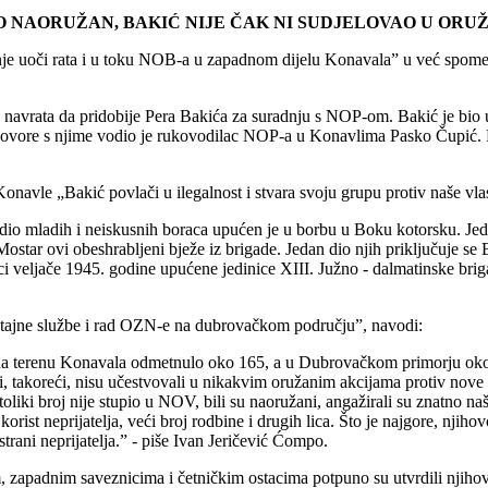
O NAORUŽAN, BAKIĆ NIJE ČAK NI SUDJELOVAO U ORU
anje uoči rata i u toku NOB-a u zapadnom dijelu Konavala” u već spom
navrata da pridobije Pera Bakića za suradnju s NOP-om. Bakić je bio ug
govore s njime vodio je rukovodilac NOP-a u Konavlima Pasko Čupić. M
navle „Bakić povlači u ilegalnost i stvara svoju grupu protiv naše vlas
 dio mladih i neiskusnih boraca upućen je u borbu u Boku kotorsku. Je
Mostar ovi obeshrabljeni bježe iz brigade. Jedan dio njih priključuje se 
ci veljače 1945. godine upućene jedinice XIII. Južno - dalmatinske br
eštajne službe i rad OZN-e na dubrovačkom području”, navodi:
na terenu Konavala odmetnulo oko 165, a u Dubrovačkom primorju oko 4
 takoreći, nisu učestvovali u nikakvim oružanim akcijama protiv nove vl
, toliki broj nije stupio u NOV, bili su naoružani, angažirali su znatno na
 korist neprijatelja, veći broj rodbine i drugih lica. Što je najgore, nji
strani neprijatelja.” - piše Ivan Jeričević Ćompo.
 zapadnim saveznicima i četničkim ostacima potpuno su utvrdili njihovu