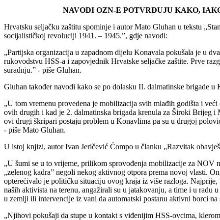
NAVODI OZN-E POTVRĐUJU KAKO, IAK
Hrvatsku seljačku zaštitu spominje i autor Mato Gluhan u tekstu „St
socijalističkoj revoluciji 1941. – 1945.”, gdje navodi:
„Partijska organizacija u zapadnom dijelu Konavala pokušala je u dva 
rukovodstvu HSS-a i zapovjednik Hrvatske seljačke zaštite. Prve raz
suradnju.” - piše Gluhan.
Gluhan također navodi kako se po dolasku II. dalmatinske brigade u Ko
„U tom vremenu provedena je mobilizacija svih mlađih godišta i veći
ovih drugih i kad je 2. dalmatinska brigada krenula za Široki Brijeg i 
ovi drugi škripari postaju problem u Konavlima pa su u drugoj polovi
- piše Mato Gluhan.
U istoj knjizi, autor Ivan Jeričević Ćompo u članku „Razvitak obavj
„U šumi se u to vrijeme, prilikom sprovođenja mobilizacije za NOV 
„zelenog kadra” negoli nekog aktivnog otpora prema novoj vlasti. Oni,
opterećivalo je političku situaciju ovog kraja iz više razloga. Najprije
naših aktivista na terenu, angažirali su u jatakovanju, a time i u radu u
u zemlji ili intervencije iz vani da automatski postanu aktivni borci na 
„Njihovi pokušaji da stupe u kontakt s viđenijim HSS-ovcima, klerom,