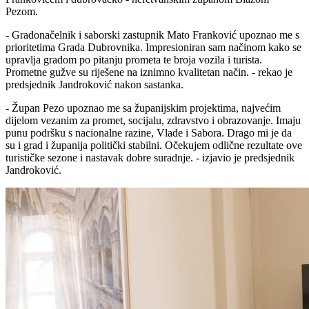
Pezom.
- Gradonačelnik i saborski zastupnik Mato Franković upoznao me s
prioritetima Grada Dubrovnika. Impresioniran sam načinom kako se
upravlja gradom po pitanju prometa te broja vozila i turista.
Prometne gužve su riješene na iznimno kvalitetan način. - rekao je
predsjednik Jandroković nakon sastanka.
- Župan Pezo upoznao me sa županijskim projektima, najvećim
dijelom vezanim za promet, socijalu, zdravstvo i obrazovanje. Imaju
punu podršku s nacionalne razine, Vlade i Sabora. Drago mi je da
su i grad i županija politički stabilni. Očekujem odlične rezultate ove
turističke sezone i nastavak dobre suradnje. - izjavio je predsjednik
Jandroković.