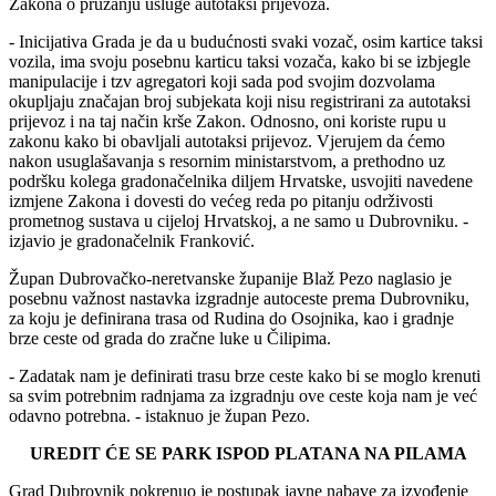
Zakona o pružanju usluge autotaksi prijevoza.
- Inicijativa Grada je da u budućnosti svaki vozač, osim kartice taksi
vozila, ima svoju posebnu karticu taksi vozača, kako bi se izbjegle
manipulacije i tzv agregatori koji sada pod svojim dozvolama
okupljaju značajan broj subjekata koji nisu registrirani za autotaksi
prijevoz i na taj način krše Zakon. Odnosno, oni koriste rupu u
zakonu kako bi obavljali autotaksi prijevoz. Vjerujem da ćemo
nakon usuglašavanja s resornim ministarstvom, a prethodno uz
podršku kolega gradonačelnika diljem Hrvatske, usvojiti navedene
izmjene Zakona i dovesti do većeg reda po pitanju održivosti
prometnog sustava u cijeloj Hrvatskoj, a ne samo u Dubrovniku. -
izjavio je gradonačelnik Franković.
Župan Dubrovačko-neretvanske županije Blaž Pezo naglasio je
posebnu važnost nastavka izgradnje autoceste prema Dubrovniku,
za koju je definirana trasa od Rudina do Osojnika, kao i gradnje
brze ceste od grada do zračne luke u Čilipima.
- Zadatak nam je definirati trasu brze ceste kako bi se moglo krenuti
sa svim potrebnim radnjama za izgradnju ove ceste koja nam je već
odavno potrebna. - istaknuo je župan Pezo.
UREDIT ĆE SE PARK ISPOD PLATANA NA PILAMA
Grad Dubrovnik pokrenuo je postupak javne nabave za izvođenje