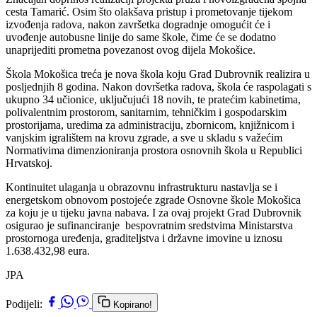
cesta Tamarić. Osim što olakšava pristup i prometovanje tijekom
izvođenja radova, nakon završetka dogradnje omogućit će i
uvođenje autobusne linije do same škole, čime će se dodatno
unaprijediti prometna povezanost ovog dijela Mokošice.
Škola Mokošica treća je nova škola koju Grad Dubrovnik realizira u
posljednjih 8 godina. Nakon dovršetka radova, škola će raspolagati s
ukupno 34 učionice, uključujući 18 novih, te pratećim kabinetima,
polivalentnim prostorom, sanitarnim, tehničkim i gospodarskim
prostorijama, uredima za administraciju, zbornicom, knjižnicom i
vanjskim igralištem na krovu zgrade, a sve u skladu s važećim
Normativima dimenzioniranja prostora osnovnih škola u Republici
Hrvatskoj.
Kontinuitet ulaganja u obrazovnu infrastrukturu nastavlja se i
energetskom obnovom postojeće zgrade Osnovne škole Mokošica
za koju je u tijeku javna nabava. I za ovaj projekt Grad Dubrovnik
osigurao je sufinanciranje bespovratnim sredstvima Ministarstva
prostornoga uređenja, graditeljstva i državne imovine u iznosu
1.638.432,98 eura.
JPA
Podijeli:
Kopirano!