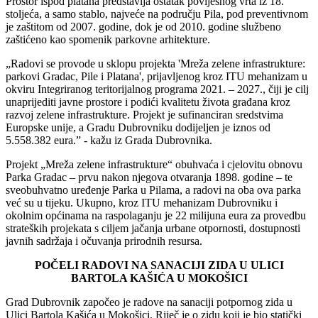
Prostor ispod platana predstavlja ostatak povijesnog vrta iz 18.
stoljeća, a samo stablo, najveće na području Pila, pod preventivnom
je zaštitom od 2007. godine, dok je od 2010. godine službeno
zaštićeno kao spomenik parkovne arhitekture.
„Radovi se provode u sklopu projekta 'Mre
ža zelene infrastrukture:
parkovi Gradac, Pile i Platana', prijavljenog kroz ITU mehanizam u
okviru Integriranog teritorijalnog programa 2021.
– 2027.,
čiji je cilj
unaprijediti javne prostore i podići kvalitetu života građana kroz
razvoj zelene infrastrukture. Projekt je sufinanciran sredstvima
Europske unije, a Gradu Dubrovniku dodijeljen je iznos od
5.558.382 eura.” - kažu iz Grada Dubrovnika.
Projekt
„Mre
ža zelene infrastrukture“ obuhvaća i cjelovitu obnovu
Parka Gradac
– prvu nakon njegova otvaranja 1898. godine – te
sveobuhvatno ure
đenje Parka u Pilama, a radovi na oba ova parka
već su u tijeku. Ukupno, kroz ITU mehanizam Dubrovniku i
okolnim općinama na raspolaganju je 22 milijuna eura za provedbu
strateških projekata s ciljem jačanja urbane otpornosti, dostupnosti
javnih sadržaja i očuvanja prirodnih resursa.
POČELI RADOVI NA SANACIJI ZIDA U ULICI
BARTOLA KAŠIĆA U MOKOŠICI
Grad Dubrovnik započeo je radove na sanaciji potpornog zida u
Ulici Bartola Kašića u Mokošici. Riječ je o zidu koji je bio statički