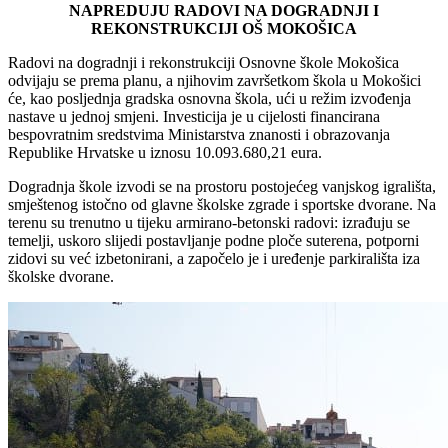
NAPREDUJU RADOVI NA DOGRADNJI I
REKONSTRUKCIJI OŠ MOKOŠICA
Radovi na dogradnji i rekonstrukciji Osnovne škole Mokošica
odvijaju se prema planu, a njihovim završetkom škola u Mokošici
će, kao posljednja gradska osnovna škola, ući u režim izvođenja
nastave u jednoj smjeni. Investicija je u cijelosti financirana
bespovratnim sredstvima Ministarstva znanosti i obrazovanja
Republike Hrvatske u iznosu 10.093.680,21 eura.
Dogradnja škole izvodi se na prostoru postojećeg vanjskog igrališta,
smještenog istočno od glavne školske zgrade i sportske dvorane. Na
terenu su trenutno u tijeku armirano-betonski radovi: izrađuju se
temelji, uskoro slijedi postavljanje podne ploče suterena, potporni
zidovi su već izbetonirani, a započelo je i uređenje parkirališta iza
školske dvorane.