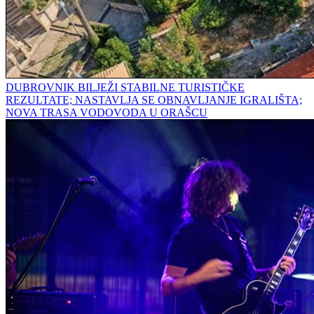
DUBROVNIK BILJEŽI STABILNE TURISTIČKE
REZULTATE; NASTAVLJA SE OBNAVLJANJE IGRALIŠTA;
NOVA TRASA VODOVODA U ORAŠCU