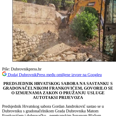
Piše:
Dubrovnikpress.hr
Dodaj DubrovnikPress među omiljene izvore na Googleu
PREDSJEDNIK HRVATSKOG SABORA NA SASTANKU S
GRADONAČELNIKOM FRANKOVIĆEM, GOVORILO SE
O IZMJENAMA ZAKON O PRUŽANJU USLUGE
AUTOTAKSI PRIJEVOZA
Predsjednik Hrvatskog sabora Gordan Jandroković sastao se u
Dubrovniku s gradonačelnikom Grada Dubrovnika Matom
Frankovićem i dubrovačko - neretvanskim županom Blažom