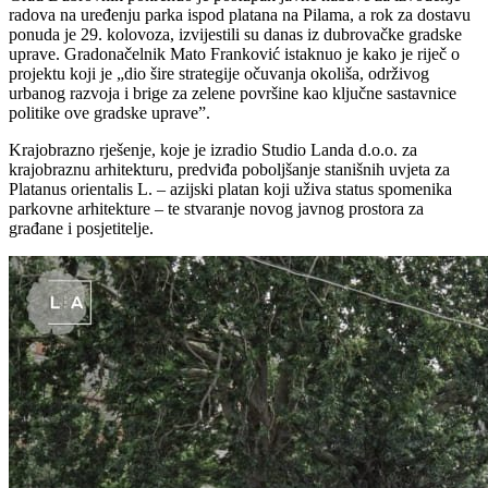
radova na uređenju parka ispod platana na Pilama, a rok za dostavu
ponuda je 29. kolovoza, izvijestili su danas iz dubrovačke gradske
uprave. Gradonačelnik Mato Franković istaknuo je kako je riječ o
projektu koji je
„dio
šire strategije očuvanja okoliša, održivog
urbanog razvoja i brige za zelene površine kao ključne sastavnice
politike ove gradske uprave”.
Krajobrazno rješenje, koje je izradio Studio Landa d.o.o. za
krajobraznu arhitekturu, predviđa poboljšanje stanišnih uvjeta za
Platanus orientalis L.
– azijski platan koji u
živa status spomenika
parkovne arhitekture
– te stvaranje novog javnog prostora za
gra
đane i posjetitelje.