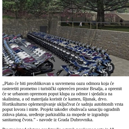
„Plato
će biti preoblikovan u suvremenu oazu odmora koja će
rasteretiti prometno i turistički opterećen prostor Brsalja, a opremit
će se urbanom opremom poput klupa za odmor i sjedalica na
skalinima, a od materijala koristit će kamen, šljunak, drvo.
Hortikulturno oplemenjivanje uključivat će sadnju autohtonih vrsta
poput lovora i mirte. Projekt također obuhvaća sanaciju ogradnih
zidova platoa, uređenje parkirališta za mopede te izgradnju
sanitarnog čvora.” - navode iz Grada Dubrovnika.