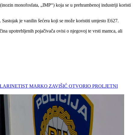
(inozin monofosfata, „IMP“) koja se u prehrambenoj industriji koristi
. Sastojak je vanilin šećera koji se može koristiti umjesto E627.
a upotrebljenih pojačivača ovisi o njegovoj te vrsti mamca, ali
ak: KLARINETIST MARKO ZAVIŠIĆ OTVORIO PROLJETNI