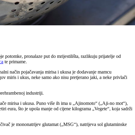
e potomke, pronalaze put do mrijestilišta, razlikuju prijatelje od
ca
te primame.
cionalni način pojačavanja mirisa i ukusa je dodavanje mamcu
ov miris i ukus, neke samo ako nisu pretjerano jaki, a neke privlači
rehrambenoj industriji.
čivače mirisa i ukusa. Puno više ih ima u „Ajinomoto“ („Aji-no mot“),
tiri eura, što je upola manje od cijene kilograma „Vegete“, koja sadrži
jačivač je mononatrijev glutamat („MSG“), natrijeva sol glutaminske