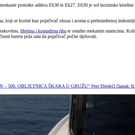
enkaste postotke aditiva E630 te E627. E630 je sol inozinske kiseline 
ina, koji se koristi kao pojačivač okusa i aroma u prehrambenoj industriji
 rakovima,
filetima i komadima riba
te ostalim mekanim mamcima. Količin
nuti barem pola sata da pojačivač počne djelovati.
IN – 500. OBLJETNICA ŠKARA U GRUŽU“
Pret
Sljedeći član