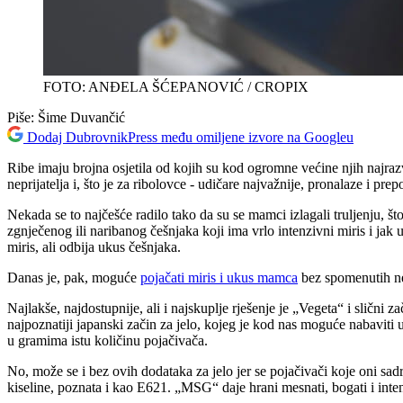
FOTO: ANĐELA ŠĆEPANOVIĆ / CROPIX
Piše:
Šime Duvančić
Dodaj DubrovnikPress među omiljene izvore na Googleu
Ribe imaju brojna osjetila od kojih su kod ogromne većine njih najrazvi
neprijatelja i, što je za ribolovce - udičare najvažnije, pronalaze i pre
Nekada se to najčešće radilo tako da su se mamci izlagali truljenju, š
zgnječenog ili naribanog češnjaka koji ima vrlo intenzivni miris i jak
miris, ali odbija ukus češnjaka.
Danas je, pak, moguće
pojačati miris i ukus mamca
bez spomenutih neg
Najlakše, najdostupnije, ali i najskuplje rješenje je „Vegeta“ i slični
najpoznatiji japanski začin za jelo, kojeg je kod nas moguće nabaviti 
u gramima istu količinu pojačivača.
No, može se i bez ovih dodataka za jelo jer se pojačivači koje oni sa
kiseline, poznata i kao E621. „MSG“ daje hrani mesnati, bogati i inte