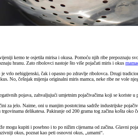
jeniji kemo te osjetila mirisa i okusa. Pomoću njih ribe prepoznaju svoj
poznaju hranu. Zato ribolovci nastoje što više pojačati miris i okus
mama
to je vrlo nehigijenski, čak i opasno po zdravlje ribolovca. Drugi tradi
 ukus. No, češnjak mijenja originalni miris mamca, neke ribe ne vole njeg
ativnih pojava, zahvaljujući umjetnim pojačivačima koji se koriste u p
 začini za jelo. Naime, oni u manjim postotcima sadrže industrijske poja
u trgovinama delikatesa. Pakiranje od 200 grama tog začina košta oko če
drže mogu kupiti i posebno i to po nižim cijenama od začina. Glavni po
nzivniji okus, poznat kao peti osnovni okus, „umami“.