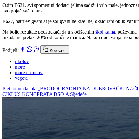
Osim E621, svi spomenuti dodatci jelima sadrži i vrlo male, jednoznam
kao pojačivači okusa.
E627, natrijev gvanilat je sol gvanilne kiseline, oksidirani oblik vanil
Najbolje rezultate podstrekači daju s očišćenim
školjkama
, puževima,
nikada ne prelazi 20% od količine mamca. Nakon dodavanja treba poči
Podijeli:
Kopirano!
ribolov
more
more i ribolov
vegeta
Prethodni članak: „BRODOGRADNJA NA DUBROVAČKI NAČ
CIKLUS KONCERATA DSO-A
Sljedeće