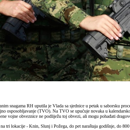
nim snagama RH uputila je Vlada sa sjednice u petak u saborsku proce
no osposobljavanje (TVO). Na TVO se upućuje novaka u kalendarskoj go
. Žene vojne obveznice ne podliježu toj obvezi, ali mogu pohađati drago
a tri lokacije - Knin, Slunj i Požega, do pet naraštaja godišnje, do 800