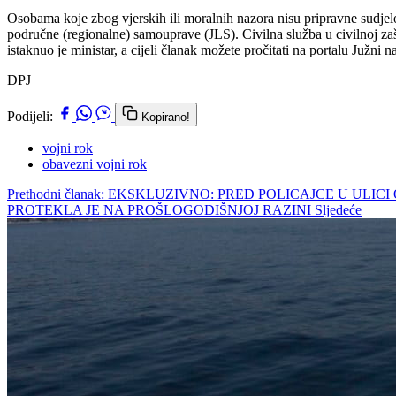
Osobama koje zbog vjerskih ili moralnih nazora nisu pripravne sudjelov
područne (regionalne) samouprave (JLS). Civilna služba u civilnoj zaštiti
istaknuo je ministar, a cijeli članak možete pročitati na portalu Južni
DPJ
Podijeli:
Kopirano!
vojni rok
obavezni vojni rok
Prethodni članak: EKSKLUZIVNO: PRED POLICAJCE U U
PROTEKLA JE NA PROŠLOGODIŠNJOJ RAZINI
Sljedeće