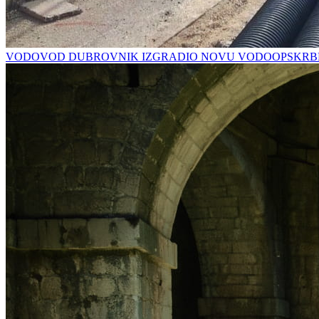
VODOVOD DUBROVNIK IZGRADIO NOVU VODOOPSKRBN