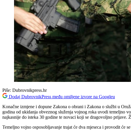
Piše:
Dubrovnikpress.hr
Dodaj DubrovnikPress među omiljene izvore na Googleu
Konačne izmjene i dopune Zakona o obrani i Zakona o službi u Oruža
godina od ukidanja obveznog služenja vojnog roka uvodi temeljno voj
najkasnije do isteka 30 godine te novaci koji se dragovoljno prijave
Temeljno vojno osposobljavanje trajat će dva mjeseca i provodit će se n