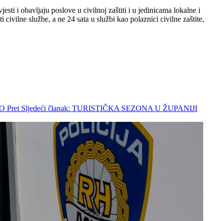
i i obavljaju poslove u civilnoj zaštiti i u jedinicama lokalne i
 civilne službe, a ne 24 sata u službi kao polaznici civilne zaštite,
NO
Pret
Sljedeći članak: TURISTIČKA SEZONA U ŽUPANIJI