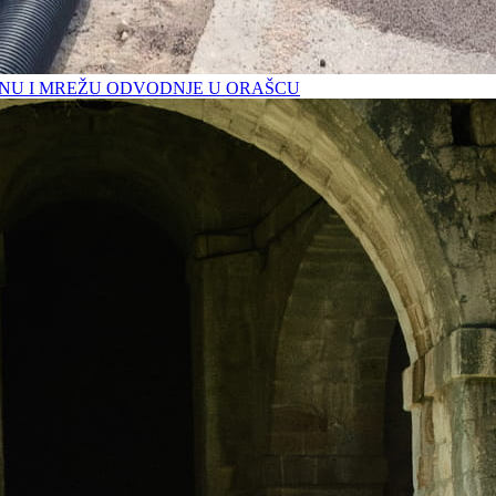
U I MREŽU ODVODNJE U ORAŠCU