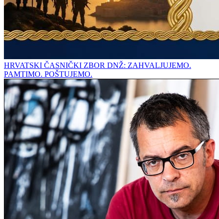
HRVATSKI ČASNIČKI ZBOR DNŽ: ZAHVALJUJEMO.
PAMTIMO. POŠTUJEMO.