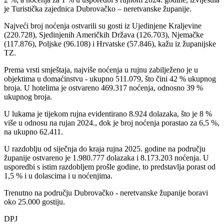
je Turistička zajednica Dubrovačko
– neretvanske
županije.
Najveći broj noćenja ostvarili su gosti iz Ujedinjene Kraljevine
(220.728), Sjedinjenih Američkih Država (126.703), Njemačke
(117.876), Poljske (96.108) i Hrvatske (57.846), kažu iz županijske
TZ.
Prema vrsti smještaja, najviše noćenja u rujnu zabilježeno je u
objektima u domaćinstvu - ukupno 511.079, što čini 42 % ukupnog
broja. U hotelima je ostvareno 469.317 noćenja, odnosno 39 %
ukupnog broja.
U lukama je tijekom rujna evidentirano 8.924 dolazaka, što je 8 %
više u odnosu na rujan 2024., dok je broj noćenja porastao za 6,5 %,
na ukupno 62.411.
U razdoblju od siječnja do kraja rujna 2025. godine na području
županije ostvareno je 1.980.777 dolazaka i 8.173.203 noćenja. U
usporedbi s istim razdobljem prošle godine, to predstavlja porast od
1,5 % i u dolascima i u noćenjima.
Trenutno na području Dubrovačko - neretvanske županije boravi
oko 25.000 gostiju.
DPJ