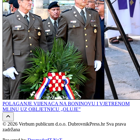
POLAGANJE VIJENACA NA BONINOVU I VJETRENOM
MLINU UZ OBLJETNICU „OLUJE”
© 2026 Verbum publicum d.o.o. DubrovnikPress.hr Sva prava
zadržana