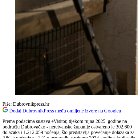
Piše:
Dubrovnikpress.hr
Dodaj DubrovnikPress među omiljene izvore na Googleu
Prema podacima sustava
eVisitor
, tijekom rujna 2025. godine na
području Dubrovačko - neretvanske županije ostvareno je 302.600
dolazaka i 1.212.059 noćenja, što predstavlja povećanje dolazaka za
2 %, a noćenja za 1 % u usporedbi s rujnom 2024. godine, izvijestila