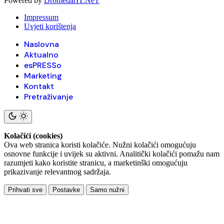
Powered by
DromedarIT.NeT
Impressum
Uvjeti korištenja
Naslovna
Aktualno
esPRESSo
Marketing
Kontakt
Pretraživanje
Kolačići (cookies)
Ova web stranica koristi kolačiće. Nužni kolačići omogućuju
osnovne funkcije i uvijek su aktivni. Analitički kolačići pomažu nam
razumjeti kako koristite stranicu, a marketinški omogućuju
prikazivanje relevantnog sadržaja.
Prihvati sve
Postavke
Samo nužni