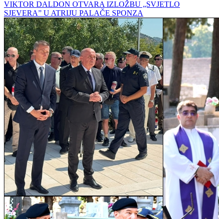
VIKTOR DALDON OTVARA IZLOŽBU „SVJETLO
SJEVERA” U ATRIJU PALAČE SPONZA