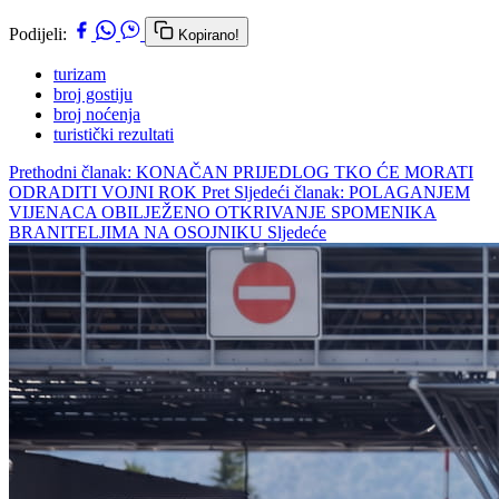
Podijeli:
Kopirano!
turizam
broj gostiju
broj noćenja
turistički rezultati
Prethodni članak: KONAČAN PRIJEDLOG TKO ĆE MORATI
ODRADITI VOJNI ROK
Pret
Sljedeći članak: POLAGANJEM
VIJENACA OBILJEŽENO OTKRIVANJE SPOMENIKA
BRANITELJIMA NA OSOJNIKU
Sljedeće