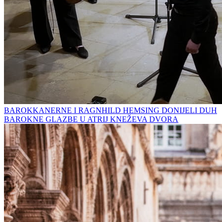
BAROKKANERNE I RAGNHILD HEMSING DONIJELI DUH
BAROKNE GLAZBE U ATRIJ KNEŽEVA DVORA