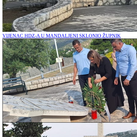
VIJENAC HDZ-A U MANDALJENI SKLONIO ŽUPNIK