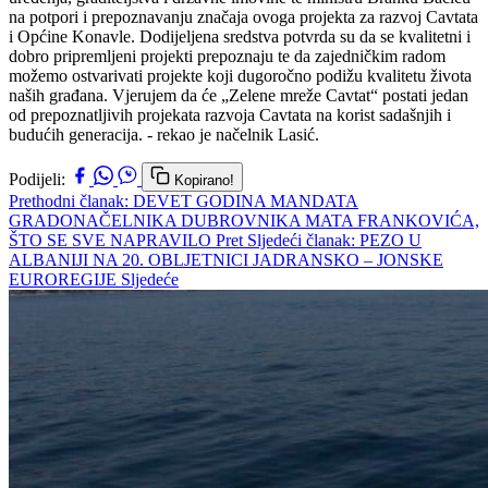
na potpori i prepoznavanju značaja ovoga projekta za razvoj Cavtata
i Općine Konavle. Dodijeljena sredstva potvrda su da se kvalitetni i
dobro pripremljeni projekti prepoznaju te da zajedničkim radom
možemo ostvarivati projekte koji dugoročno podižu kvalitetu života
naših građana. Vjerujem da će „Zelene mreže Cavtat“ postati jedan
od prepoznatljivih projekata razvoja Cavtata na korist sadašnjih i
budućih generacija. - rekao je načelnik Lasić.
Podijeli:
Kopirano!
Prethodni članak: DEVET GODINA MANDATA
GRADONAČELNIKA DUBROVNIKA MATA FRANKOVIĆA,
ŠTO SE SVE NAPRAVILO
Pret
Sljedeći članak: PEZO U
ALBANIJI NA 20. OBLJETNICI JADRANSKO – JONSKE
EUROREGIJE
Sljedeće