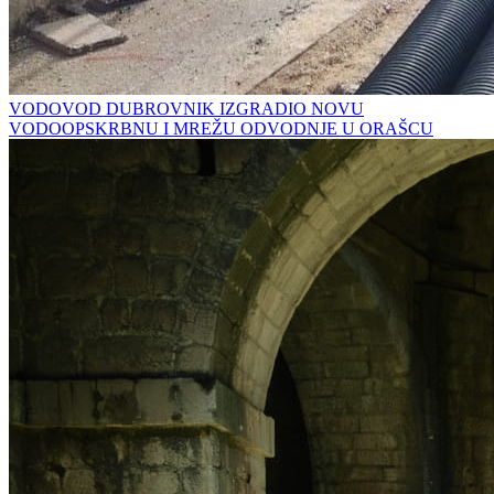
VODOVOD DUBROVNIK IZGRADIO NOVU
VODOOPSKRBNU I MREŽU ODVODNJE U ORAŠCU