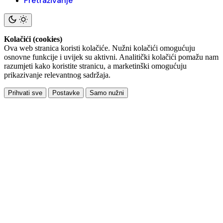
Pretraživanje
Kolačići (cookies)
Ova web stranica koristi kolačiće. Nužni kolačići omogućuju
osnovne funkcije i uvijek su aktivni. Analitički kolačići pomažu nam
razumjeti kako koristite stranicu, a marketinški omogućuju
prikazivanje relevantnog sadržaja.
Prihvati sve
Postavke
Samo nužni