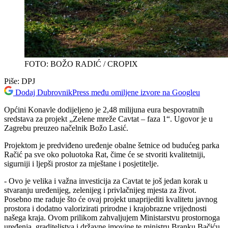
FOTO: BOŽO RADIĆ / CROPIX
Piše:
DPJ
Dodaj DubrovnikPress među omiljene izvore na Googleu
Općini Konavle dodijeljeno je 2,48 milijuna eura bespovratnih
sredstava za projekt „Zelene mreže Cavtat – faza 1“. Ugovor je u
Zagrebu preuzeo načelnik Božo Lasić.
Projektom je predviđeno uređenje obalne šetnice od budućeg parka
Račić pa sve oko poluotoka Rat, čime će se stvoriti kvalitetniji,
sigurniji i ljepši prostor za mještane i posjetitelje.
- Ovo je velika i važna investicija za Cavtat te još jedan korak u
stvaranju uređenijeg, zelenijeg i privlačnijeg mjesta za život.
Posebno me raduje što će ovaj projekt unaprijediti kvalitetu javnog
prostora i dodatno valorizirati prirodne i krajobrazne vrijednosti
našega kraja. Ovom prilikom zahvaljujem Ministarstvu prostornoga
uređenja, graditeljstva i državne imovine te ministru Branku Bačiću