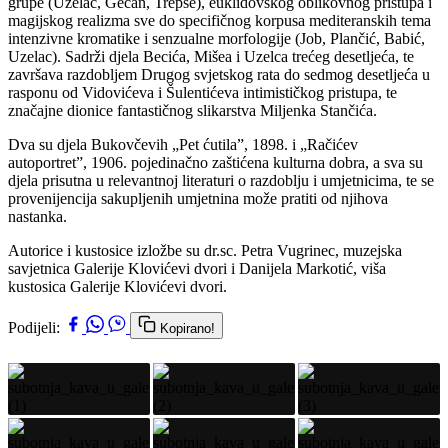
grupe (Uzelac, Gecan, Trepše), euklidovskog oblikovnog pristupa i
magijskog realizma sve do specifičnog korpusa mediteranskih tema
intenzivne kromatike i senzualne morfologije (Job, Plančić, Babić,
Uzelac). Sadrži djela Becića, Mišea i Uzelca trećeg desetljeća, te
završava razdobljem Drugog svjetskog rata do sedmog desetljeća u
rasponu od Vidovićeva i Šulentićeva intimističkog pristupa, te
značajne dionice fantastičnog slikarstva Miljenka Stančića.
Dva su djela Bukovčevih „Pet ćutila”, 1898. i „Račićev
autoportret”, 1906. pojedinačno zaštićena kulturna dobra, a sva su
djela prisutna u relevantnoj literaturi o razdoblju i umjetnicima, te se
provenijencija sakupljenih umjetnina može pratiti od njihova
nastanka.
Autorice i kustosice izložbe su dr.sc. Petra Vugrinec, muzejska
savjetnica Galerije Klovićevi dvori i Danijela Markotić, viša
kustosica Galerije Klovićevi dvori.
Podijeli:
Kopirano!