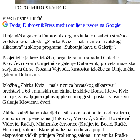
FOTO: MIHO SKVRCE
Piše:
Kristina Filičić
Dodaj DubrovnikPress među omiljene izvore na Googleu
Umjetnička galerija Dubrovnik organizirala je u subotu stručno
vodstvo kroz izložbu „Zbirka Kviz – mala riznica hrvatskog
slikarstva” u sklopu programa „Subotnja kava u Galeriji”.
Posjetitelje je kroz izložbu, organiziranu u suradnji Galerije
Klovićevi dvori i Umjetničke galerije Dubrovnik, provela muzejska
savjetnica dr. sc. Rozana Vojvoda, kustosica izložbe za Umjetničku
galeriju Dubrovnik.
Izložba „Zbirka Kviz – mala riznica hrvatskog slikarstva”
predstavlja 68 vrhunskih umjetnina iz zbirke Borisa i Jelve Kviz,
koja je, zahvaljujući njihovoj plemenitoj gesti, postala vlasništvo
Galerije Klovićevi dvori.
Zbirka sadrži kanonska djela u stilskom kontinuitetu od realizma,
simbolizma i plenerizma (Bukovac, Medović, Crnčić, Kovačević.
Vidović, Rački), Minhenske četvorice (Kraljević, Becić, Račić,
Herman), zatim stilskog pluralizma međuraća poput
ekspresionističkih primjera Proljetnog salona i umjetnika Praške