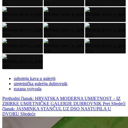
subotnja kava u galeriji
umjetnička galerija dubrovnik
rozana vojvoda
Prethodni članak: HRVATSKA MODERNA UMJETNOST – IZ
ZBIRKE UMJETNIČKE GALERIJE DUBROVNIK
Pret
Sljedeći
članak: JASMINKA STANČUL UZ DSO NASTUPILA U
DVORU
Sljedeće