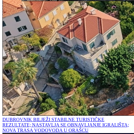
DUBROVNIK BILJEŽI STABILNE TURISTIČKE
REZULTATE; NASTAVLJA SE OBNAVLJANJE IGRALIŠTA;
NOVA TRASA VODOVODA U ORAŠCU