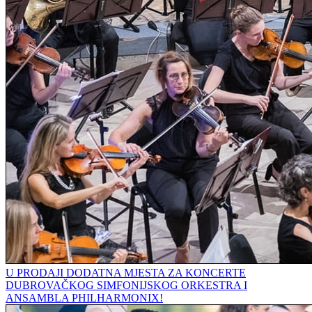
U PRODAJI DODATNA MJESTA ZA KONCERTE
DUBROVAČKOG SIMFONIJSKOG ORKESTRA I
ANSAMBLA PHILHARMONIX!