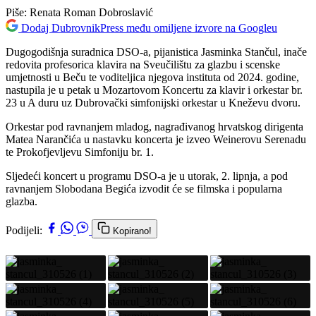
Piše:
Renata Roman Dobroslavić
Dodaj DubrovnikPress među omiljene izvore na Googleu
Dugogodišnja suradnica DSO-a, pijanistica Jasminka Stančul, inače
redovita profesorica klavira na Sveučilištu za glazbu i scenske
umjetnosti u Beču te voditeljica njegova instituta od 2024. godine,
nastupila je u petak u Mozartovom Koncertu za klavir i orkestar br.
23 u A duru uz Dubrovački simfonijski orkestar u Kneževu dvoru.
Orkestar pod ravnanjem mladog, nagrađivanog hrvatskog dirigenta
Matea Narančića u nastavku koncerta je izveo Weinerovu Serenadu
te Prokofjevljevu Simfoniju br. 1.
Sljedeći koncert u programu DSO-a je u utorak, 2. lipnja, a pod
ravnanjem Slobodana Begića izvodit će se filmska i popularna
glazba.
Podijeli:
Kopirano!