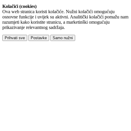
Kolačići (cookies)
Ova web stranica koristi kolačiće. Nužni kolačići omogućuju
osnovne funkcije i uvijek su aktivni. Analitički kolačići pomažu nam
razumjeti kako koristite stranicu, a marketinški omogućuju
prikazivanje relevantnog sadržaja.
Prihvati sve
Postavke
Samo nužni