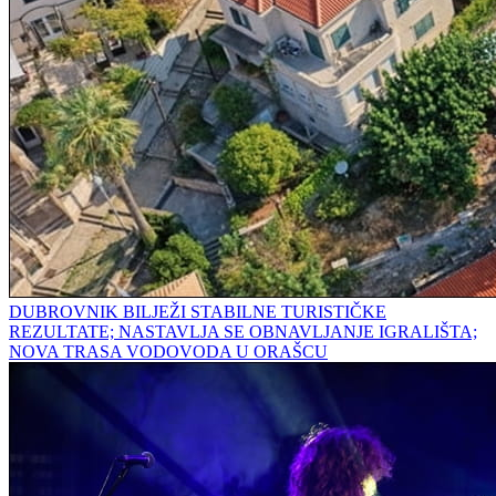
DUBROVNIK BILJEŽI STABILNE TURISTIČKE
REZULTATE; NASTAVLJA SE OBNAVLJANJE IGRALIŠTA;
NOVA TRASA VODOVODA U ORAŠCU