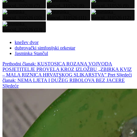
knežev dvor
dubrovački simfonijski orkestar
Jasminka Stančul
Prethodni članak: KUSTOSICA ROZANA VOJVODA
POSJETITELJE PROVELA KROZ IZLOŽBU „ZBIRKA KVIZ
– MALA RIZNICA HRVATSKOG SLIKARSTVA”
Pret
Sljedeći
članak: NEMA LJETA I DUŽEG RIBOLOVA BEZ JACERE
Sljedeće