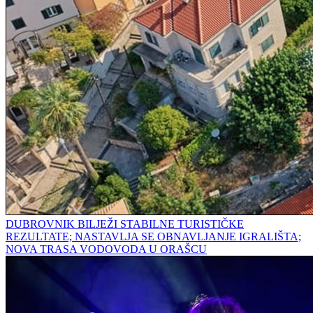
DUBROVNIK BILJEŽI STABILNE TURISTIČKE
REZULTATE; NASTAVLJA SE OBNAVLJANJE IGRALIŠTA;
NOVA TRASA VODOVODA U ORAŠCU