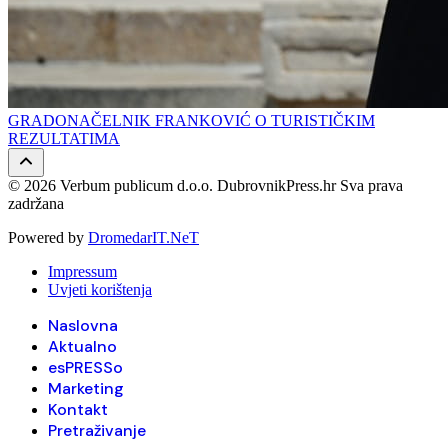
GRADONAČELNIK FRANKOVIĆ O TURISTIČKIM
REZULTATIMA
© 2026 Verbum publicum d.o.o. DubrovnikPress.hr Sva prava
zadržana
Powered by
DromedarIT.NeT
Impressum
Uvjeti korištenja
Naslovna
Aktualno
esPRESSo
Marketing
Kontakt
Pretraživanje