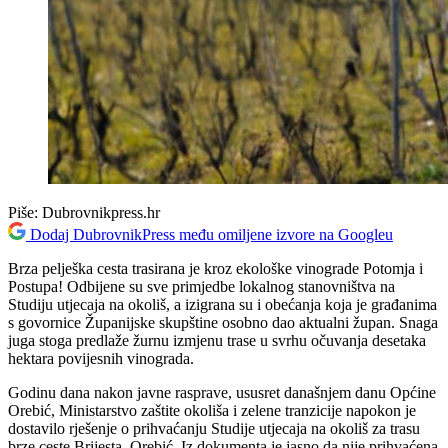
Piše:
Dubrovnikpress.hr
Dodaj DubrovnikPress među omiljene izvore na Googleu
Brza pelješka cesta trasirana je kroz ekološke vinograde Potomja i
Postupa! Odbijene su sve primjedbe lokalnog stanovništva na
Studiju utjecaja na okoliš, a izigrana su i obećanja koja je građanima
s govornice Županijske skupštine osobno dao aktualni župan. Snaga
juga stoga predlaže žurnu izmjenu trase u svrhu očuvanja desetaka
hektara povijesnih vinograda.
Godinu dana nakon javne rasprave, ususret današnjem danu Općine
Orebić, Ministarstvo zaštite okoliša i zelene tranzicije napokon je
dostavilo rješenje o prihvaćanju Studije utjecaja na okoliš za trasu
brze ceste Brijesta–Orebić. Iz dokumenta je jasno da nije prihvaćena