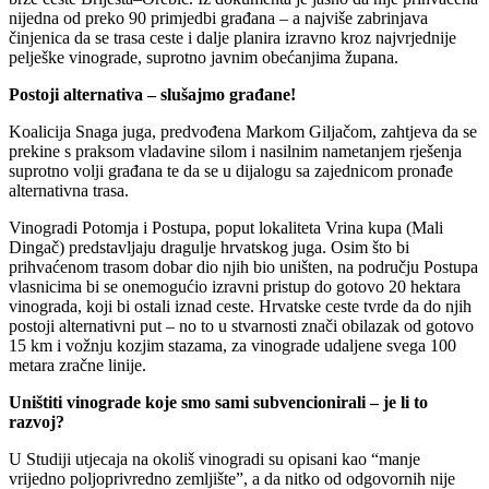
nijedna od preko 90 primjedbi građana – a najviše zabrinjava
činjenica da se trasa ceste i dalje planira izravno kroz najvrjednije
pelješke vinograde, suprotno javnim obećanjima župana.
Postoji alternativa – slušajmo građane!
Koalicija Snaga juga, predvođena Markom Giljačom, zahtjeva da se
prekine s praksom vladavine silom i nasilnim nametanjem rješenja
suprotno volji građana te da se u dijalogu sa zajednicom pronađe
alternativna trasa.
Vinogradi Potomja i Postupa, poput lokaliteta Vrina kupa (Mali
Dingač) predstavljaju dragulje hrvatskog juga. Osim što bi
prihvaćenom trasom dobar dio njih bio uništen, na području Postupa
vlasnicima bi se onemogućio izravni pristup do gotovo 20 hektara
vinograda, koji bi ostali iznad ceste. Hrvatske ceste tvrde da do njih
postoji alternativni put – no to u stvarnosti znači obilazak od gotovo
15 km i vožnju kozjim stazama, za vinograde udaljene svega 100
metara zračne linije.
Uništiti vinograde koje smo sami subvencionirali – je li to
razvoj?
U Studiji utjecaja na okoliš vinogradi su opisani kao “manje
vrijedno poljoprivredno zemljište”, a da nitko od odgovornih nije