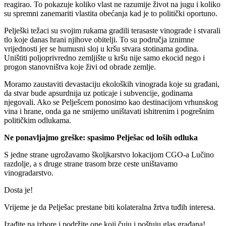
reagirao. To pokazuje koliko vlast ne razumije život na jugu i koliko
su spremni zanemariti vlastita obećanja kad je to politički oportuno.
Pelješki težaci su svojim rukama gradili terasaste vinograde i stvarali
tlo koje danas hrani njihove obitelji. To su područja iznimne
vrijednosti jer se humusni sloj u kršu stvara stotinama godina.
Uništiti poljoprivredno zemljište u kršu nije samo ekocid nego i
progon stanovništva koje živi od obrade zemlje.
Moramo zaustaviti devastaciju ekoloških vinograda koje su građani,
da stvar bude apsurdnija uz poticaje i subvencije, godinama
njegovali. Ako se Pelješcem ponosimo kao destinacijom vrhunskog
vina i hrane, onda ga ne smijemo uništavati ishitrenim i pogrešnim
političkim odlukama.
Ne ponavljajmo greške: spasimo Pelješac od loših odluka
S jedne strane ugrožavamo školjkarstvo lokacijom CGO-a Lučino
razdolje, a s druge strane trasom brze ceste uništavamo
vinogradarstvo.
Dosta je!
Vrijeme je da Pelješac prestane biti kolateralna žrtva tuđih interesa.
Izađite na izbore i podržite one koji čuju i poštuju glas građana!