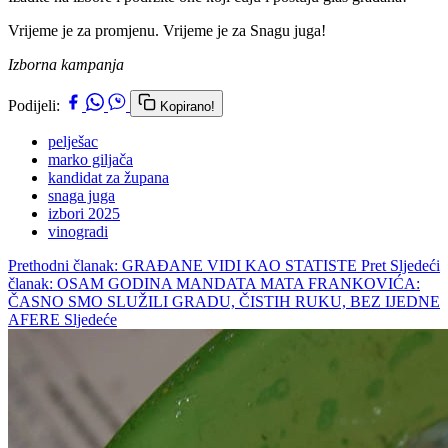
Vrijeme je za promjenu. Vrijeme je za Snagu juga!
Izborna kampanja
Podijeli:
Kopirano!
pelješac
marko giljača
kandidat za župana
snaga juga
izbori 2025
vinogradi
Prethodni članak: GRAĐANE VIDI KAO STATISTE
Pret
Sljedeći
članak: OSAM GODINA MANDATA MATA FRANKOVIĆA:
ČASNO SMO SLUŽILI GRADU, ČISTIH RUKU, BEZ IJEDNE
AFERE
Sljedeće