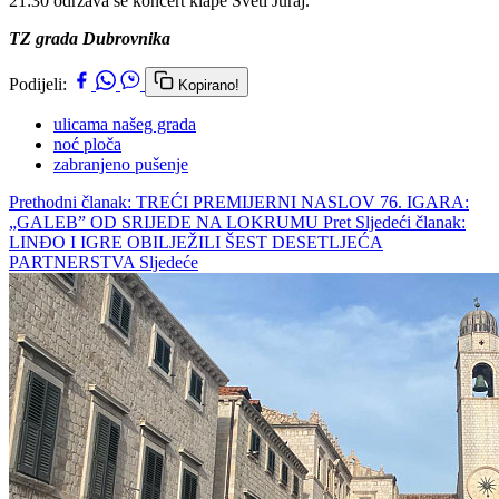
21:30 održava se koncert klape Sveti Juraj.
TZ grada Dubrovnika
Podijeli:
Kopirano!
ulicama našeg grada
noć ploča
zabranjeno pušenje
Prethodni članak: TREĆI PREMIJERNI NASLOV 76. IGARA:
„GALEB” OD SRIJEDE NA LOKRUMU
Pret
Sljedeći članak:
LINĐO I IGRE OBILJEŽILI ŠEST DESETLJEĆA
PARTNERSTVA
Sljedeće