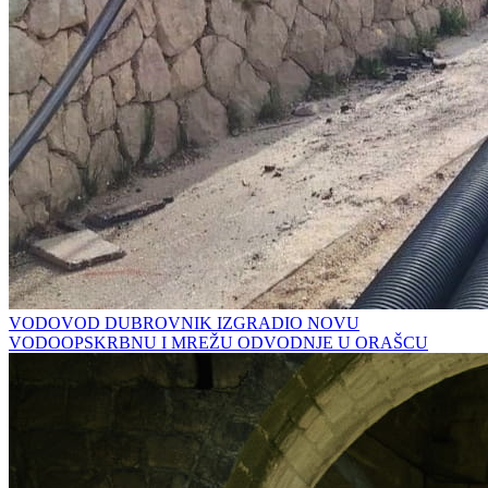
VODOVOD DUBROVNIK IZGRADIO NOVU
VODOOPSKRBNU I MREŽU ODVODNJE U ORAŠCU