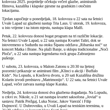
kolovoza 2025. posjetitelje očekuju večeri glazbe, animiranih
filmova, kazališta i klapske pjesme na gradskim i otočnim
lokacijama.
Tjedan započinje u ponedjeljak, 18. kolovoza u 22 sata na šetnici
Uvale Lapad uz glazbeni nastup Tria Laus. U utorak, 19. kolovoza,
u isto vrijeme i na istom mjestu, nastupa klapa Malfi.
Petak, 22. kolovoza donosi bogat program na tri različite lokacije.
Na šetnici Uvale Lapad, u 22 sata nastupa Kvartet Taliri, dok se
istovremeno u Suđurđu na otoku Šipanu održava „Ribarska noć“ uz
koncert Matka i Brane. Na plaži Banje, u sklopu tradicionalne „Noći
Ploča“, u 22 sata nastupa legendarna rock grupa Zabranjeno
pušenje.
U subotu, 23. kolovoza, u Malom Zatonu u 20:30 na ljetnoj
pozornici prikazuje se animirani film „Klinci u akciji / Buffalo
Kids“. Na Lopudu, u Kneževu dvoru, u 20 sati Kazališna družina
Kolarin izvodi predstavu „Matrimonijo“. U 22 sata, na šetnici Uvale
Lapad, večer zatvara nastup klape Karaka.
Nedjelja, 24. kolovoza donosi dva glazbena događanja. Na Lopudu,
u crkvi sv. Nikole, u 21 sat nastupa kvartet saksofona „Jovial“ u
sastavu: Patrik Prežgaj, Luka Norac, Jakov Varezić i Filip
Dujmović. U Dubrovniku, u Uvali Lapad na teniskim terenima, u