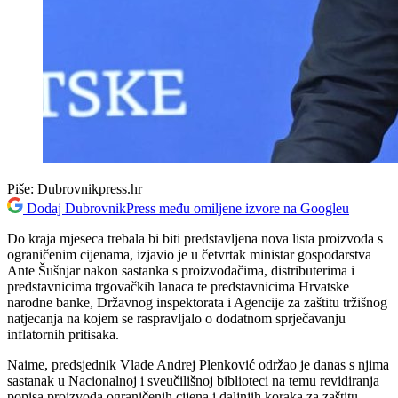
Piše:
Dubrovnikpress.hr
Dodaj DubrovnikPress među omiljene izvore na Googleu
Do kraja mjeseca trebala bi biti predstavljena nova lista proizvoda s
ograničenim cijenama, izjavio je u četvrtak ministar gospodarstva
Ante Šušnjar nakon sastanka s proizvođačima, distributerima i
predstavnicima trgovačkih lanaca te predstavnicima Hrvatske
narodne banke, Državnog inspektorata i Agencije za zaštitu tržišnog
natjecanja na kojem se raspravljalo o dodatnom sprječavanju
inflatornih pritisaka.
Naime, predsjednik Vlade Andrej Plenković održao je danas s njima
sastanak u Nacionalnoj i sveučilišnoj biblioteci na temu revidiranja
popisa proizvoda ograničenih cijena i daljnjih koraka za zaštitu