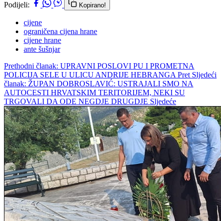
Podijeli:
Kopirano!
cijene
ograničena cijena hrane
cijene hrane
ante šušnjar
Prethodni članak: UPRAVNI POSLOVI PU I PROMETNA
POLICIJA SELE U ULICU ANDRIJE HEBRANGA
Pret
Sljedeći
članak: ŽUPAN DOBROSLAVIĆ: USTRAJALI SMO NA
AUTOCESTI HRVATSKIM TERITORIJEM, NEKI SU
TRGOVALI DA ODE NEGDJE DRUGDJE
Sljedeće