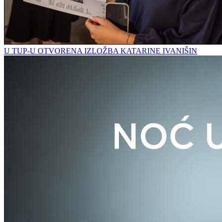
U TUP-U OTVORENA IZLOŽBA KATARINE IVANIŠIN