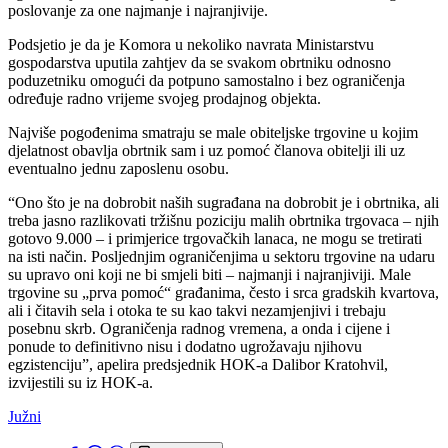
poslovanje za one najmanje i najranjivije.
Podsjetio je da je Komora u nekoliko navrata Ministarstvu
gospodarstva uputila zahtjev da se svakom obrtniku odnosno
poduzetniku omogući da potpuno samostalno i bez ograničenja
određuje radno vrijeme svojeg prodajnog objekta.
Najviše pogođenima smatraju se male obiteljske trgovine u kojim
djelatnost obavlja obrtnik sam i uz pomoć članova obitelji ili uz
eventualno jednu zaposlenu osobu.
“Ono što je na dobrobit naših sugrađana na dobrobit je i obrtnika, ali
treba jasno razlikovati tržišnu poziciju malih obrtnika trgovaca – njih
gotovo 9.000 – i primjerice trgovačkih lanaca, ne mogu se tretirati
na isti način. Posljednjim ograničenjima u sektoru trgovine na udaru
su upravo oni koji ne bi smjeli biti – najmanji i najranjiviji. Male
trgovine su „prva pomoć“ građanima, često i srca gradskih kvartova,
ali i čitavih sela i otoka te su kao takvi nezamjenjivi i trebaju
posebnu skrb. Ograničenja radnog vremena, a onda i cijene i
ponude to definitivno nisu i dodatno ugrožavaju njihovu
egzistenciju”, apelira predsjednik HOK-a Dalibor Kratohvil,
izvijestili su iz HOK-a.
Južni