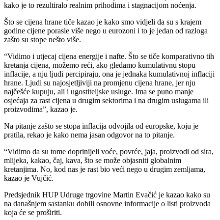
kako je to rezultiralo realnim prihodima i stagnacijom noćenja.
Što se cijena hrane tiče kazao je kako smo vidjeli da su s krajem
godine cijene porasle više nego u eurozoni i to je jedan od razloga
zašto su stope nešto više.
“Vidimo i utjecaj cijena energije i nafte. Što se tiče komparativno tih
kretanja cijena, možemo reći, ako gledamo kumulativnu stopu
inflacije, a nju ljudi percipiraju, ona je jednaka kumulativnoj inflaciji
hrane. Ljudi su najosjetljiviji na promjenu cijena hrane, jer nju
najčešće kupuju, ali i ugostiteljske usluge. Ima se puno manje
osjećaja za rast cijena u drugim sektorima i na drugim uslugama ili
proizvodima”, kazao je.
Na pitanje zašto se stopa inflacija odvojila od europske, koju je
pratila, rekao je kako nema jasan odgovor na to pitanje.
“Vidimo da su tome doprinijeli voće, povrće, jaja, proizvodi od sira,
mlijeka, kakao, čaj, kava, što se može objasniti globalnim
kretanjima. No, kod nas je rast bio veći nego u drugim zemljama,
kazao je Vujčić.
Predsjednik HUP Udruge trgovine Martin Evačić je kazao kako su
na današnjem sastanku dobili osnovne informacije o listi proizvoda
koja će se proširiti.