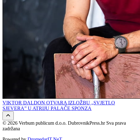
VIKTOR DALDON OTVARA IZLOŽBU „SVJETLO
SJEVERA” U ATRIJU PALAČE SPONZA
© 2026 Verbum publicum d.o.o. DubrovnikPress.hr Sva prava
zadržana
Powered by
DromedarIT.NeT