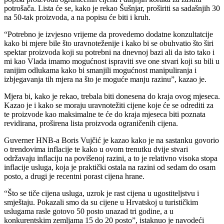
potrošača. Lista će se, kako je rekao Šušnjar, proširiti sa sadašnjih 30
na 50-tak proizvoda, a na popisu će biti i kruh.
“Potrebno je izvjesno vrijeme da provedemo dodatne konzultatcije
kako bi mjere bile što uravnoteženije i kako bi se obuhvatio što širi
spektar proizvoda koji su potrebni na dnevnoj bazi ali da isto tako i
mi kao Vlada imamo mogućnost ispraviti sve one stvari koji su bili u
ranijim odlukama kako bi smanjili mogućnost manipuliranja i
izbjegavanja tih mjera na što je moguće manju razinu”, kazao je.
Mjera bi, kako je rekao, trebala biti donesena do kraja ovog mjeseca.
Kazao je i kako se moraju uravnotežiti cijene koje će se odrediti za
te proizvode kao maksimalne te će do kraja mjeseca biti poznata
revidirana, proširena lista proizvoda ograničenih cijena.
Guverner HNB-a Boris Vujčić je kazao kako je na sastanku govorio
o trendovima inflacije te kako u ovom trenutku dvije stvari
održavaju inflaciju na povišenoj razini, a to je relativno visoka stopa
inflacije usluga, koja je praktički ostala na razini od sedam do osam
posto, a drugi je recentni porast cijena hrane.
“Što se tiče cijena usluga, uzrok je rast cijena u ugostiteljstvu i
smještaju. Pokazali smo da su cijene u Hrvatskoj u turističkim
uslugama rasle gotovo 50 posto unazad tri godine, a u
konkurentskim zemljama 15 do 20 posto”, istaknuo je navodeći