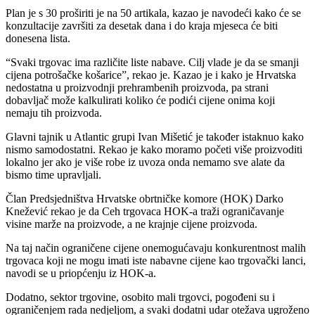
Plan je s 30 proširiti je na 50 artikala, kazao je navodeći kako će se
konzultacije završiti za desetak dana i do kraja mjeseca će biti
donesena lista.
“Svaki trgovac ima različite liste nabave. Cilj vlade je da se smanji
cijena potrošačke košarice”, rekao je. Kazao je i kako je Hrvatska
nedostatna u proizvodnji prehrambenih proizvoda, pa strani
dobavljač može kalkulirati koliko će podići cijene onima koji
nemaju tih proizvoda.
Glavni tajnik u Atlantic grupi Ivan Mišetić je također istaknuo kako
nismo samodostatni. Rekao je kako moramo početi više proizvoditi
lokalno jer ako je više robe iz uvoza onda nemamo sve alate da
bismo time upravljali.
Član Predsjedništva Hrvatske obrtničke komore (HOK) Darko
Knežević rekao je da Ceh trgovaca HOK-a traži ograničavanje
visine marže na proizvode, a ne krajnje cijene proizvoda.
Na taj način ograničene cijene onemogućavaju konkurentnost malih
trgovaca koji ne mogu imati iste nabavne cijene kao trgovački lanci,
navodi se u priopćenju iz HOK-a.
Dodatno, sektor trgovine, osobito mali trgovci, pogođeni su i
ograničenjem rada nedjeljom, a svaki dodatni udar otežava ugroženo