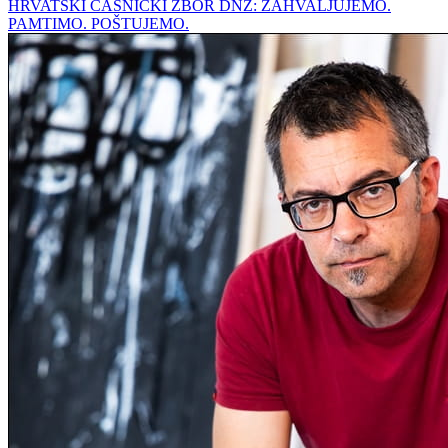
HRVATSKI ČASNIČKI ZBOR DNŽ: ZAHVALJUJEMO.
PAMTIMO. POŠTUJEMO.