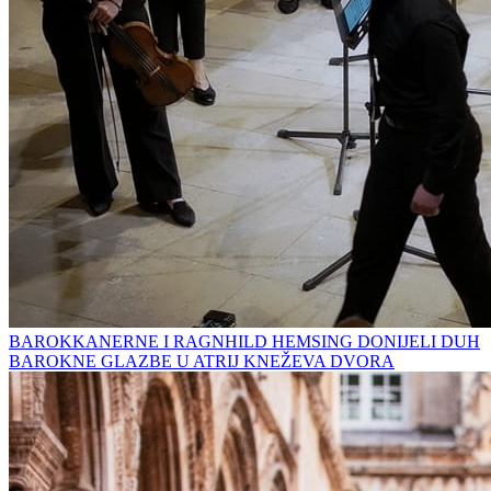
BAROKKANERNE I RAGNHILD HEMSING DONIJELI DUH
BAROKNE GLAZBE U ATRIJ KNEŽEVA DVORA