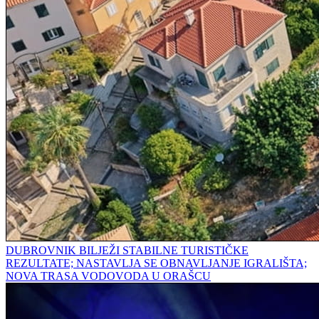
DUBROVNIK BILJEŽI STABILNE TURISTIČKE
REZULTATE; NASTAVLJA SE OBNAVLJANJE IGRALIŠTA;
NOVA TRASA VODOVODA U ORAŠCU