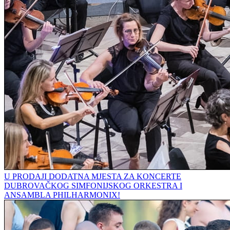
U PRODAJI DODATNA MJESTA ZA KONCERTE
DUBROVAČKOG SIMFONIJSKOG ORKESTRA I
ANSAMBLA PHILHARMONIX!