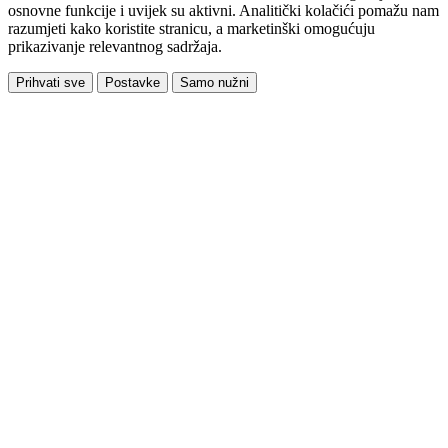
osnovne funkcije i uvijek su aktivni. Analitički kolačići pomažu nam
razumjeti kako koristite stranicu, a marketinški omogućuju
prikazivanje relevantnog sadržaja.
Prihvati sve
Postavke
Samo nužni