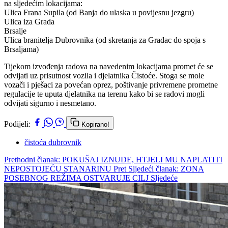
na sljedećim lokacijama:
Ulica Frana Supila (od Banja do ulaska u povijesnu jezgru)
Ulica iza Grada
Brsalje
Ulica branitelja Dubrovnika (od skretanja za Gradac do spoja s
Brsaljama)
Tijekom izvođenja radova na navedenim lokacijama promet će se
odvijati uz prisutnost vozila i djelatnika Čistoće. Stoga se mole
vozači i pješaci za povećan oprez, poštivanje privremene prometne
regulacije te uputa djelatnika na terenu kako bi se radovi mogli
odvijati sigurno i nesmetano.
Podijeli:
Kopirano!
čistoća dubrovnik
Prethodni članak: POKUŠAJ IZNUDE, HTJELI MU NAPLATITI
NEPOSTOJEĆU STANARINU
Pret
Sljedeći članak: ZONA
POSEBNOG REŽIMA OSTVARUJE CILJ
Sljedeće