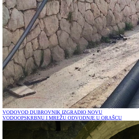
VODOVOD DUBROVNIK IZGRADIO NOVU
VODOOPSKRBNU I MREŽU ODVODNJE U ORAŠCU