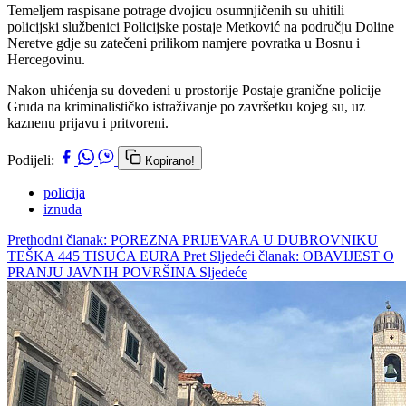
Temeljem raspisane potrage dvojicu osumnjičenih su uhitili
policijski službenici Policijske postaje Metković na području Doline
Neretve gdje su zatečeni prilikom namjere povratka u Bosnu i
Hercegovinu.
Nakon uhićenja su dovedeni u prostorije Postaje granične policije
Gruda na kriminalističko istraživanje po završetku kojeg su, uz
kaznenu prijavu i pritvoreni.
Podijeli:
Kopirano!
policija
iznuda
Prethodni članak: POREZNA PRIJEVARA U DUBROVNIKU
TEŠKA 445 TISUĆA EURA
Pret
Sljedeći članak: OBAVIJEST O
PRANJU JAVNIH POVRŠINA
Sljedeće