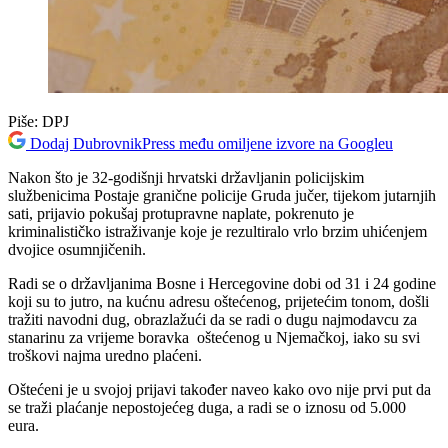
Piše:
DPJ
Dodaj DubrovnikPress među omiljene izvore na Googleu
Nakon što je 32-godišnji hrvatski državljanin policijskim
službenicima Postaje granične policije Gruda jučer, tijekom jutarnjih
sati, prijavio pokušaj protupravne naplate, pokrenuto je
kriminalističko istraživanje koje je rezultiralo vrlo brzim uhićenjem
dvojice osumnjičenih.
Radi se o državljanima Bosne i Hercegovine dobi od 31 i 24 godine
koji su to jutro, na kućnu adresu oštećenog, prijetećim tonom, došli
tražiti navodni dug, obrazlažući da se radi o dugu najmodavcu za
stanarinu za vrijeme boravka oštećenog u Njemačkoj, iako su svi
troškovi najma uredno plaćeni.
Oštećeni je u svojoj prijavi također naveo kako ovo nije prvi put da
se traži plaćanje nepostojećeg duga, a radi se o iznosu od 5.000
eura.