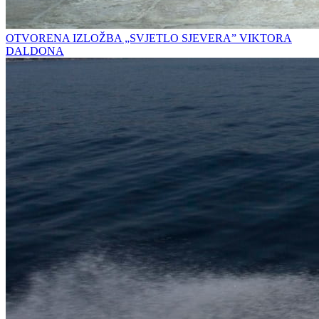
OTVORENA IZLOŽBA „SVJETLO SJEVERA” VIKTORA
DALDONA