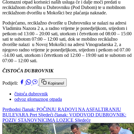
Glomazni otpad korisnici naših usluga će i dalje moći predati u
reciklažnom dvorištu u Dubrovniku (Pod Dubom) te u mobilnom
reciklažnom dvorištu u Mokošici bez plaćanja naknade.
Podsjećamo, reciklažno dvorište u Dubrovniku se nalazi na adresi
Vladimira Nazora 2 a, a radno vrijeme je ponedjeljkom, srijedom i
petkom od 13:00 – 20:00 sati, utorkom i četvrtkom od 08:00 – 15:00
sati te subotom 07:00 – 12:00 sati, dok se mobilno reciklažno
dvorište nalazi u Novoj Mokošici na adresi Vinogradarska 2, a
njegovo radno vrijeme je ponedjeljkom, srijedom i petkom od 07.00
-14.00 sati, utorkom i četvrtkom od 12:00 – 19:00 sati te subotom od
07:00 – 12:00 sati.
ČISTOĆA DUBROVNIK
Podijeli:
Kopirano!
čistoća dubrovnik
odvoz glomaznog otpada
Prethodni članak: POČINJU RADOVI NA ASFALTIRANJU
BULEVARA
Pret
Sljedeći članak: VODOVOD DUBROVNIK:
POZIV STANOVNICIMA LOZICE
Sljedeće