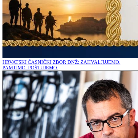
HRVATSKI ČASNIČKI ZBOR DNŽ: ZAHVALJUJEMO.
PAMTIMO. POŠTUJEMO.