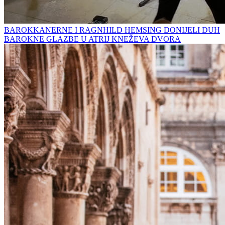
BAROKKANERNE I RAGNHILD HEMSING DONIJELI DUH
BAROKNE GLAZBE U ATRIJ KNEŽEVA DVORA