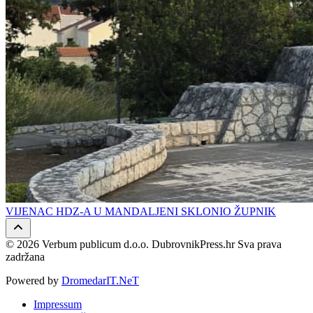
VIJENAC HDZ-A U MANDALJENI SKLONIO ŽUPNIK
© 2026 Verbum publicum d.o.o. DubrovnikPress.hr Sva prava
zadržana
Powered by
DromedarIT.NeT
Impressum