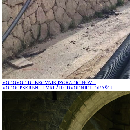
VODOVOD DUBROVNIK IZGRADIO NOVU
VODOOPSKRBNU I MREŽU ODVODNJE U ORAŠCU