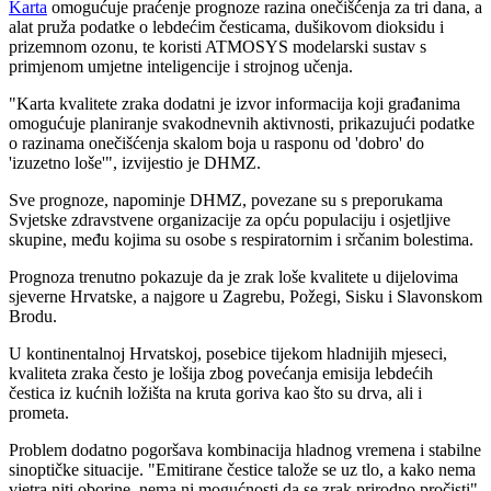
Karta
omogućuje praćenje prognoze razina onečišćenja za tri dana, a
alat pruža podatke o lebdećim česticama, dušikovom dioksidu i
prizemnom ozonu, te koristi ATMOSYS modelarski sustav s
primjenom umjetne inteligencije i strojnog učenja.
"Karta kvalitete zraka dodatni je izvor informacija koji građanima
omogućuje planiranje svakodnevnih aktivnosti, prikazujući podatke
o razinama onečišćenja skalom boja u rasponu od 'dobro' do
'izuzetno loše'", izvijestio je DHMZ.
Sve prognoze, napominje DHMZ, povezane su s preporukama
Svjetske zdravstvene organizacije za opću populaciju i osjetljive
skupine, među kojima su osobe s respiratornim i srčanim bolestima.
Prognoza trenutno pokazuje da je zrak loše kvalitete u dijelovima
sjeverne Hrvatske, a najgore u Zagrebu, Požegi, Sisku i Slavonskom
Brodu.
U kontinentalnoj Hrvatskoj, posebice tijekom hladnijih mjeseci,
kvaliteta zraka često je lošija zbog povećanja emisija lebdećih
čestica iz kućnih ložišta na kruta goriva kao što su drva, ali i
prometa.
Problem dodatno pogoršava kombinacija hladnog vremena i stabilne
sinoptičke situacije. "Emitirane čestice talože se uz tlo, a kako nema
vjetra niti oborine, nema ni mogućnosti da se zrak prirodno pročisti",