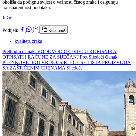
okoliša da podignu svijest o važnosti čistog zraka i osiguraju
transparentnost podataka.
Južni
Podijeli:
Kopirano!
kvaliteta zraka
Prethodni članak: VODOVOD ĆE DIJELU KORISNIKA
OTPISATI I RAČUNE ZA SIJEČANJ
Pret
Sljedeći članak:
PLENKOVIĆ POTVRDIO: ŠIRIT ĆE SE LISTA PROIZVODA
SA ZAŠTIĆENIM CIJENAMA
Sljedeće