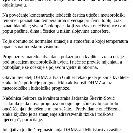
objašnjavaju.
Na povećanje koncentracije lebdećih čestica utječe i meteorološki
fenomen poznat kao temperaturna inverzija pri čemu topliji zrak
iznad hladnijeg stvara "poklopac" koji zadržava onečišćujuće tvari,
poput prašine, dima i čestica u nižim slojevima atmosfere.
To je obrnuto od normalne situacije u atmosferi u kojoj temperatura
opada s nadmorskom visinom.
Prognoze za naredna dva dana pokazuju da kvaliteta zraka ostaje
pod utjecajem meteoroloških uvjeta i neće se previše mijenjati, a
poboljšanje se očekuje s pojavom vjetra ili oborina.
Glavni ravnatelj DHMZ-a Ivan Güttler rekao je da je karta kvalitete
zraka treće područje prognostičkih aktivnosti DHMZ-a, uz
meteorološke i hidrološke prognoze.
Načelnica Sektora za kvalitetu zraka Jadranka Škevin-Sović
istaknula je da nova prognoza omogućuje učinkovitu kontrolu
onečišćenja i donošenje mjera zaštite. „Predviđanje onečišćenja
zraka ključno je za smanjenje zdravstvenih rizika i troškova
liječenja", poručila je.
Inicijativa je dio šireg nastojanja DHMZ-a i Ministarstva zaštite