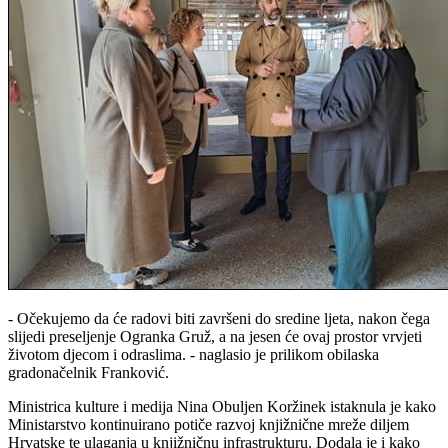
- Očekujemo da će radovi biti završeni do sredine ljeta, nakon čega
slijedi preseljenje Ogranka Gruž, a na jesen će ovaj prostor vrvjeti
životom djecom i odraslima. - naglasio je prilikom obilaska
gradonačelnik Franković.
Ministrica kulture i medija Nina Obuljen Koržinek istaknula je kako
Ministarstvo kontinuirano potiče razvoj knjižnične mreže diljem
Hrvatske te ulaganja u knjižničnu infrastrukturu. Dodala je i kako