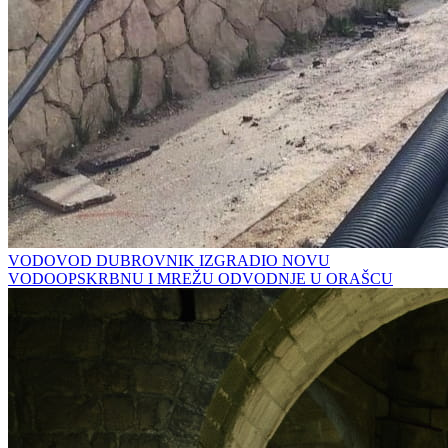
VODOVOD DUBROVNIK IZGRADIO NOVU
VODOOPSKRBNU I MREŽU ODVODNJE U ORAŠCU