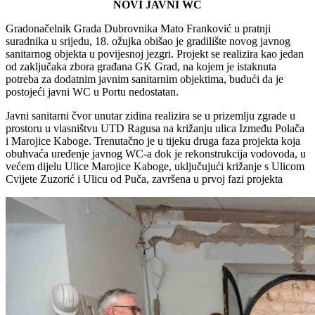
NOVI JAVNI WC
Gradonačelnik Grada Dubrovnika Mato Franković u pratnji
suradnika u srijedu, 18. ožujka obišao je gradilište novog javnog
sanitarnog objekta u povijesnoj jezgri. Projekt se realizira kao jedan
od zaključaka zbora građana GK Grad, na kojem je istaknuta
potreba za dodatnim javnim sanitarnim objektima, budući da je
postojeći javni WC u Portu nedostatan.
Javni sanitarni čvor unutar zidina realizira se u prizemlju zgrade u
prostoru u vlasništvu UTD Ragusa na križanju ulica Između Polača
i Marojice Kaboge. Trenutačno je u tijeku druga faza projekta koja
obuhvaća uređenje javnog WC-a dok je rekonstrukcija vodovoda, u
većem dijelu Ulice Marojice Kaboge, uključujući križanje s Ulicom
Cvijete Zuzorić i Ulicu od Puča, završena u prvoj fazi projekta