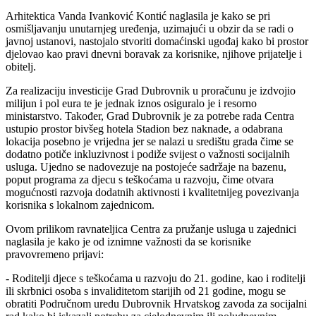
Arhitektica Vanda Ivanković Kontić naglasila je kako se pri
osmišljavanju unutarnjeg uređenja, uzimajući u obzir da se radi o
javnoj ustanovi, nastojalo stvoriti domaćinski ugođaj kako bi prostor
djelovao kao pravi dnevni boravak za korisnike, njihove prijatelje i
obitelj.
Za realizaciju investicije Grad Dubrovnik u proračunu je izdvojio
milijun i pol eura te je jednak iznos osiguralo je i resorno
ministarstvo. Također, Grad Dubrovnik je za potrebe rada Centra
ustupio prostor bivšeg hotela Stadion bez naknade, a odabrana
lokacija posebno je vrijedna jer se nalazi u središtu grada čime se
dodatno potiče inkluzivnost i podiže svijest o važnosti socijalnih
usluga. Ujedno se nadovezuje na postojeće sadržaje na bazenu,
poput programa za djecu s teškoćama u razvoju, čime otvara
mogućnosti razvoja dodatnih aktivnosti i kvalitetnijeg povezivanja
korisnika s lokalnom zajednicom.
Ovom prilikom ravnateljica Centra za pružanje usluga u zajednici
naglasila je kako je od iznimne važnosti da se korisnike
pravovremeno prijavi:
- Roditelji djece s teškoćama u razvoju do 21. godine, kao i roditelji
ili skrbnici osoba s invaliditetom starijih od 21 godine, mogu se
obratiti Područnom uredu Dubrovnik Hrvatskog zavoda za socijalni