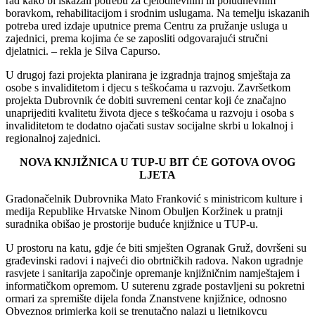
rad kako bi iskazali potrebu za cjelodnevnim ili poludnevnim
boravkom, rehabilitacijom i srodnim uslugama. Na temelju iskazanih
potreba ured izdaje uputnice prema Centru za pružanje usluga u
zajednici, prema kojima će se zaposliti odgovarajući stručni
djelatnici. – rekla je Silva Capurso.
U drugoj fazi projekta planirana je izgradnja trajnog smještaja za
osobe s invaliditetom i djecu s teškoćama u razvoju. Završetkom
projekta Dubrovnik će dobiti suvremeni centar koji će značajno
unaprijediti kvalitetu života djece s teškoćama u razvoju i osoba s
invaliditetom te dodatno ojačati sustav socijalne skrbi u lokalnoj i
regionalnoj zajednici.
NOVA KNJIŽNICA U TUP-U BIT ĆE GOTOVA OVOG
LJETA
Gradonačelnik Dubrovnika Mato Franković s ministricom kulture i
medija Republike Hrvatske Ninom Obuljen Koržinek u pratnji
suradnika obišao je prostorije buduće knjižnice u TUP-u.
U prostoru na katu, gdje će biti smješten Ogranak Gruž, dovršeni su
građevinski radovi i najveći dio obrtničkih radova. Nakon ugradnje
rasvjete i sanitarija započinje opremanje knjižničnim namještajem i
informatičkom opremom. U suterenu zgrade postavljeni su pokretni
ormari za spremište dijela fonda Znanstvene knjižnice, odnosno
Obveznog primjerka koji se trenutačno nalazi u ljetnikovcu