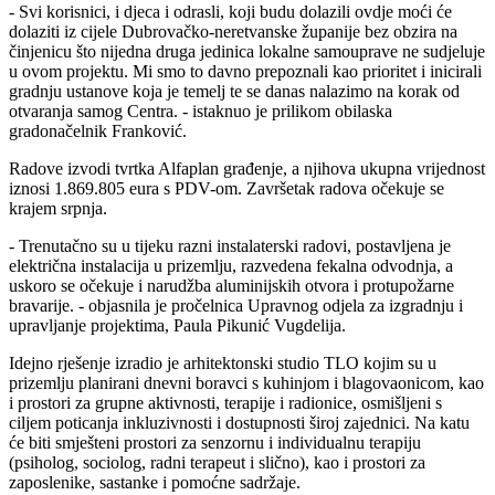
- Svi korisnici, i djeca i odrasli, koji budu dolazili ovdje moći će
dolaziti iz cijele Dubrovačko-neretvanske županije bez obzira na
činjenicu što nijedna druga jedinica lokalne samouprave ne sudjeluje
u ovom projektu. Mi smo to davno prepoznali kao prioritet i inicirali
gradnju ustanove koja je temelj te se danas nalazimo na korak od
otvaranja samog Centra. - istaknuo je prilikom obilaska
gradonačelnik Franković.
Radove izvodi tvrtka Alfaplan građenje, a njihova ukupna vrijednost
iznosi 1.869.805 eura s PDV-om. Završetak radova očekuje se
krajem srpnja.
- Trenutačno su u tijeku razni instalaterski radovi, postavljena je
električna instalacija u prizemlju, razvedena fekalna odvodnja, a
uskoro se očekuje i narudžba aluminijskih otvora i protupožarne
bravarije. - objasnila je pročelnica Upravnog odjela za izgradnju i
upravljanje projektima, Paula Pikunić Vugdelija.
Idejno rješenje izradio je arhitektonski studio TLO kojim su u
prizemlju planirani dnevni boravci s kuhinjom i blagovaonicom, kao
i prostori za grupne aktivnosti, terapije i radionice, osmišljeni s
ciljem poticanja inkluzivnosti i dostupnosti široj zajednici. Na katu
će biti smješteni prostori za senzornu i individualnu terapiju
(psiholog, sociolog, radni terapeut i slično), kao i prostori za
zaposlenike, sastanke i pomoćne sadržaje.