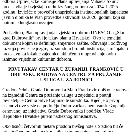
odbora Upravljačke komisije Plana upravljanja Mihaela Skurić
predstavila je Izvještaj o radu Izvršnog odbora za 2024. i 2025.
godinu, Izvješće o provedbi unaprjeđenja institucionalnih kapaciteta
javnih dionika te Plan provedbe aktivnosti za 2026. godinu koji su
potom jednoglasno usvojeni.
Podsjetimo, Plan upravljanja svjetskim dobrom UNESCO-a „Stari
grad Dubrovnik“ prvi je takav plan u Hrvatskoj. Ovo je temeljni
dokument kojim se definiraju smjernice zaštite, očuvanja i održivog
razvoja povijesne jezgre, uz suradnju brojnih institucija, stručnjaka i
predstavnika lokalne zajednice uključenih u upravljanje ovim
iznimno vrijednim kulturnim dobrom.
PRVI TAKAV CENTAR U ŽUPANIJI, FRANKOVIĆ U
OBILASKU RADOVA NA CENTRU ZA PRUŽANJE
USLUGA U ZAJEDNICI
Gradonačelnik Grada Dubrovnika Mato Franković obišao je radove
na izgradnji Centra za pružanje usluga u zajednici u pratnji
ravnateljice Centra Silve Capurso te suradnika. Riječ je o prvoj
ustanovi ove vrste na području Dubrovačko - neretvanske županije
osnovanoj uz inicijativu Grada Dubrovnika i podršku Vlade
Republike Hrvatske putem nadležnog ministarstva.
Oko tisuću četvornih metara prostora bivšeg hotela Stadion bit će
prilagođeno potrebama korisnika i suvremenim standardima