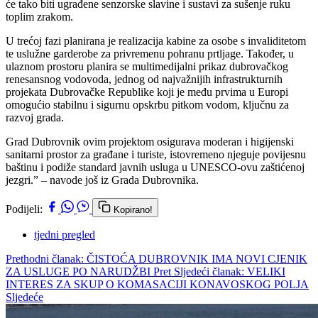
će tako biti ugrađene senzorske slavine i sustavi za sušenje ruku
toplim zrakom.
U trećoj fazi planirana je realizacija kabine za osobe s invaliditetom
te uslužne garderobe za privremenu pohranu prtljage. Također, u
ulaznom prostoru planira se multimedijalni prikaz dubrovačkog
renesansnog vodovoda, jednog od najvažnijih infrastrukturnih
projekata Dubrovačke Republike koji je među prvima u Europi
omogućio stabilnu i sigurnu opskrbu pitkom vodom, ključnu za
razvoj grada.
Grad Dubrovnik ovim projektom osigurava moderan i higijenski
sanitarni prostor za građane i turiste, istovremeno njeguje povijesnu
baštinu i podiže standard javnih usluga u UNESCO-ovu zaštićenoj
jezgri.” – navode još iz Grada Dubrovnika.
Podijeli:
Kopirano!
tjedni pregled
Prethodni članak: ČISTOĆA DUBROVNIK IMA NOVI CJENIK
ZA USLUGE PO NARUDŽBI
Pret
Sljedeći članak: VELIKI
INTERES ZA SKUP O KOMASACIJI KONAVOSKOG POLJA
Sljedeće