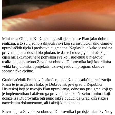
Ministrica Obuljen Koržinek naglasila je kako se Plan jako dobro
realizira, a to su ujedno zaključili i svi koji su institucionalno članovi
upravljačkih tijela i predstavnici građana. Naglasila je kako je rad na
provedbi plana dosad bio plodan, te da se i u ovoj godini očekuje
cijeli niz aktivnosti te je pohvalila sve koji sudjeluju u njegovoj
realizaciji, a posebno Zavod za obnovu Dubrovnika koji koordinira
veliki broj dionika i projekata, uz svoj redovni program obnove
spomeničke cjeline.
Gradonačelnik Franković također je podržao dosadašnju realizaciju
Plana te je naglasio i kako je Dubrovnik prvi grad u Republici
Hrvatskoj koji je usvojio Plan upravljanja, odnosno prvi grad koji ga
je implementirao i aktivno ga provodi, te kako će svima onima koji
dolaze iza Dubrovnika biti puno lakše budući da Grad krči staze s
navedenim dokumentom, ali i akcijskim planom.
Ravnateljica Zavoda za obnovu Dubrovnika i predsjednica Izvršnog