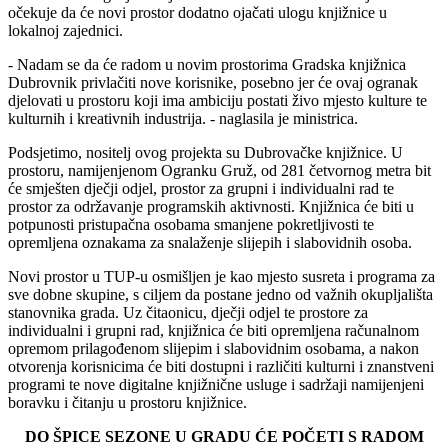
očekuje da će novi prostor dodatno ojačati ulogu knjižnice u
lokalnoj zajednici.
- Nadam se da će radom u novim prostorima Gradska knjižnica
Dubrovnik privlačiti nove korisnike, posebno jer će ovaj ogranak
djelovati u prostoru koji ima ambiciju postati živo mjesto kulture te
kulturnih i kreativnih industrija. - naglasila je ministrica.
Podsjetimo, nositelj ovog projekta su Dubrovačke knjižnice. U
prostoru, namijenjenom Ogranku Gruž, od 281 četvornog metra bit
će smješten dječji odjel, prostor za grupni i individualni rad te
prostor za održavanje programskih aktivnosti. Knjižnica će biti u
potpunosti pristupačna osobama smanjene pokretljivosti te
opremljena oznakama za snalaženje slijepih i slabovidnih osoba.
Novi prostor u TUP-u osmišljen je kao mjesto susreta i programa za
sve dobne skupine, s ciljem da postane jedno od važnih okupljališta
stanovnika grada. Uz čitaonicu, dječji odjel te prostore za
individualni i grupni rad, knjižnica će biti opremljena računalnom
opremom prilagođenom slijepim i slabovidnim osobama, a nakon
otvorenja korisnicima će biti dostupni i različiti kulturni i znanstveni
programi te nove digitalne knjižnične usluge i sadržaji namijenjeni
boravku i čitanju u prostoru knjižnice.
DO ŠPICE SEZONE U GRADU ĆE POČETI S RADOM