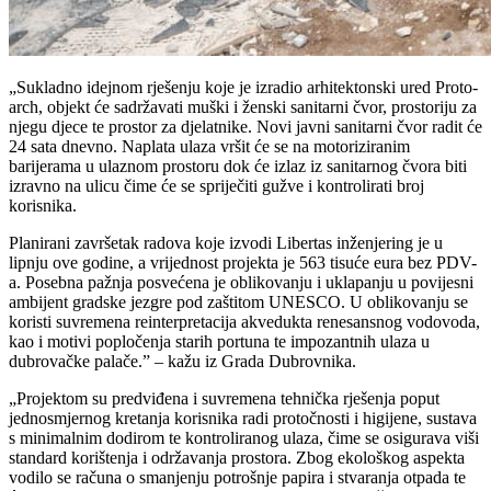
„Sukladno idejnom rješenju koje je izradio arhitektonski ured Proto-
arch, objekt će sadržavati muški i ženski sanitarni čvor, prostoriju za
njegu djece te prostor za djelatnike. Novi javni sanitarni čvor radit će
24 sata dnevno. Naplata ulaza vršit će se na motoriziranim
barijerama u ulaznom prostoru dok će izlaz iz sanitarnog čvora biti
izravno na ulicu čime će se spriječiti gužve i kontrolirati broj
korisnika.
Planirani završetak radova koje izvodi Libertas inženjering je u
lipnju ove godine, a vrijednost projekta je 563 tisuće eura bez PDV-
a. Posebna pažnja posvećena je oblikovanju i uklapanju u povijesni
ambijent gradske jezgre pod zaštitom UNESCO. U oblikovanju se
koristi suvremena reinterpretacija akvedukta renesansnog vodovoda,
kao i motivi popločenja starih portuna te impozantnih ulaza u
dubrovačke palače.” – kažu iz Grada Dubrovnika.
„Projektom su predviđena i suvremena tehnička rješenja poput
jednosmjernog kretanja korisnika radi protočnosti i higijene, sustava
s minimalnim dodirom te kontroliranog ulaza, čime se osigurava viši
standard korištenja i održavanja prostora. Zbog ekološkog aspekta
vodilo se računa o smanjenju potrošnje papira i stvaranja otpada te