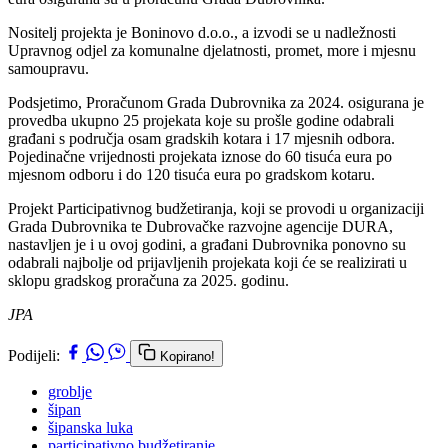
Nositelj projekta je Boninovo d.o.o., a izvodi se u nadležnosti
Upravnog odjel za komunalne djelatnosti, promet, more i mjesnu
samoupravu.
Podsjetimo, Proračunom Grada Dubrovnika za 2024. osigurana je
provedba ukupno 25 projekata koje su prošle godine odabrali
građani s područja osam gradskih kotara i 17 mjesnih odbora.
Pojedinačne vrijednosti projekata iznose do 60 tisuća eura po
mjesnom odboru i do 120 tisuća eura po gradskom kotaru.
Projekt Participativnog budžetiranja, koji se provodi u organizaciji
Grada Dubrovnika te Dubrovačke razvojne agencije DURA,
nastavljen je i u ovoj godini, a građani Dubrovnika ponovno su
odabrali najbolje od prijavljenih projekata koji će se realizirati u
sklopu gradskog proračuna za 2025. godinu.
JPA
Podijeli:
Kopirano!
groblje
šipan
šipanska luka
participativno budžetiranje