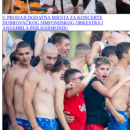
U PRODAJI DODATNA MJESTA ZA KONCERTE
DUBROVAČKOG SIMFONIJSKOG ORKESTRA I
ANSAMBLA PHILHARMONIX!