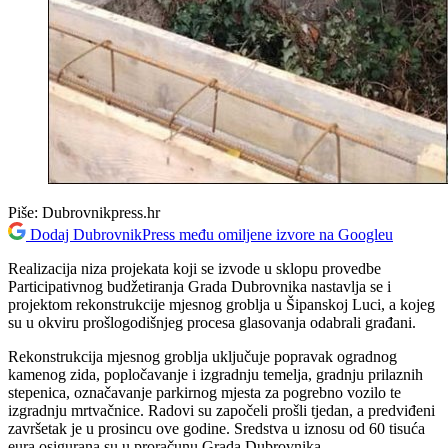
Piše:
Dubrovnikpress.hr
Dodaj DubrovnikPress među omiljene izvore na Googleu
Realizacija niza projekata koji se izvode u sklopu provedbe
Participativnog budžetiranja Grada Dubrovnika nastavlja se i
projektom rekonstrukcije mjesnog groblja u Šipanskoj Luci, a kojeg
su u okviru prošlogodišnjeg procesa glasovanja odabrali građani.
Rekonstrukcija mjesnog groblja uključuje popravak ogradnog
kamenog zida, popločavanje i izgradnju temelja, gradnju prilaznih
stepenica, označavanje parkirnog mjesta za pogrebno vozilo te
izgradnju mrtvačnice. Radovi su započeli prošli tjedan, a predviđeni
završetak je u prosincu ove godine. Sredstva u iznosu od 60 tisuća
eura osigurana su u proračunu Grada Dubrovnika.