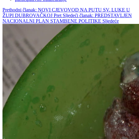
Prethodni članak: NOVI CJEVOVOD NA PUTU SV. LUKE U
ŽUPI DUBROVAČKOJ
Pret
Sljedeći članak: PREDSTAVLJEN
NACIONALNI PLAN STAMBENE POLITIKE
Sljedeće