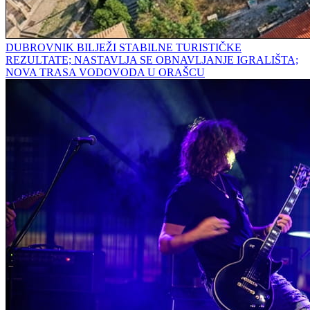
DUBROVNIK BILJEŽI STABILNE TURISTIČKE
REZULTATE; NASTAVLJA SE OBNAVLJANJE IGRALIŠTA;
NOVA TRASA VODOVODA U ORAŠCU