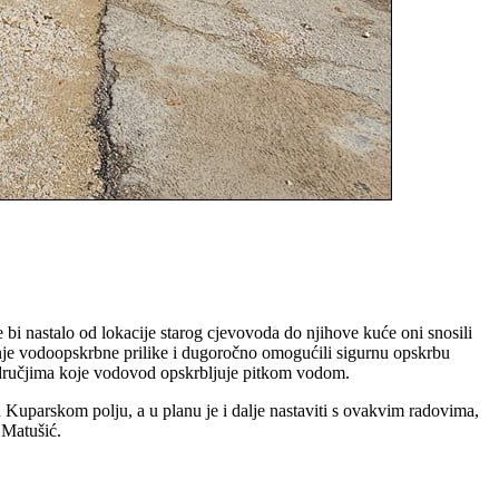
e bi nastalo od lokacije starog cjevovoda do njihove kuće oni snosili
nje vodoopskrbne prilike i dugoročno omogućili sigurnu opskrbu
odručjima koje vodovod opskrbljuje pitkom vodom.
u Kuparskom polju, a u planu je i dalje nastaviti s ovakvim radovima,
 Matušić.