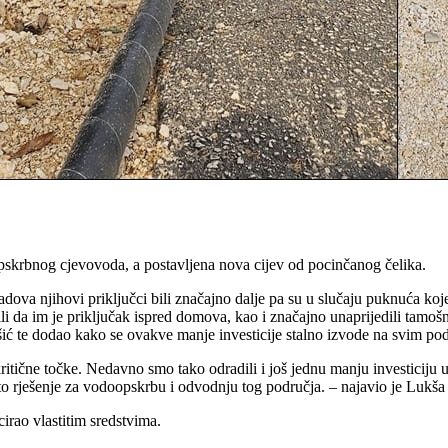
skrbnog cjevovoda, a postavljena nova cijev od pocinčanog čelika.
radova njihovi priključci bili značajno dalje pa su u slučaju puknuća koj
da im je priključak ispred domova, kao i značajno unaprijedili tamoš
ć te dodao kako se ovakve manje investicije stalno izvode na svim p
kritične točke. Nedavno smo tako odradili i još jednu manju investiciju 
to rješenje za vodoopskrbu i odvodnju tog područja. – najavio je Lukša
cirao vlastitim sredstvima.