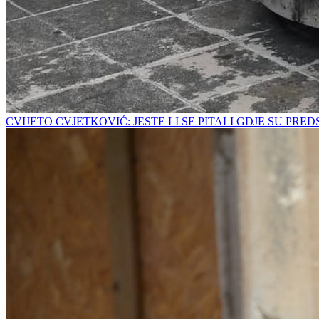
CVIJETO CVJETKOVIĆ: JESTE LI SE PITALI GDJE SU PRE