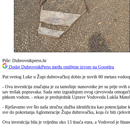
Piše:
Dubrovnikpress.hr
Dodaj DubrovnikPress među omiljene izvore na Googleu
Put svetog Luke u Župi dubrovačkoj dobio je novih 80 metara vodoop
- Ova investicija značajna je za tamošnje stanovnike jer su prije ovih 
sav trošak popravaka. Sada smo izgradnjom ovog cjevovoda omogućili 
pitkom vodom. - rekao je predsjednik Uprave Vodovoda Lukša Matuši
- Rješavamo sve što naša stručna služba identificira kao potencijalne 
sve do pokretanja Aglomeracije Župa dubrovačka, koja će biti cjelovi
Ova investicija bila je vrijedna oko 13 tisuća eura, a Vodovod je finan