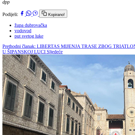
dpp
Podijeli:
Kopirano!
župa dubrovačka
vodovod
put svetog luke
Prethodni članak: LIBERTAS MIJENJA TRASE ZBOG TRIATL
U ŠIPANSKOJ LUCI
Sljedeće