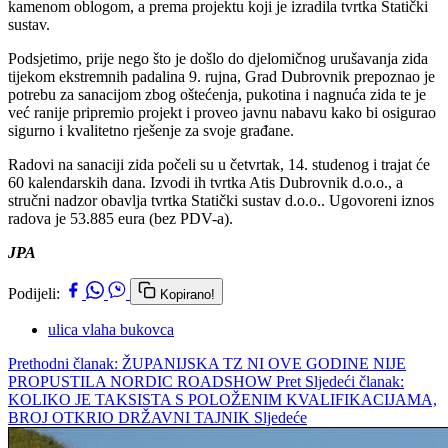
kamenom oblogom, a prema projektu koji je izradila tvrtka Statički
sustav.
Podsjetimo, prije nego što je došlo do djelomičnog urušavanja zida
tijekom ekstremnih padalina 9. rujna, Grad Dubrovnik prepoznao je
potrebu za sanacijom zbog oštećenja, pukotina i nagnuća zida te je
već ranije pripremio projekt i proveo javnu nabavu kako bi osigurao
sigurno i kvalitetno rješenje za svoje građane.
Radovi na sanaciji zida počeli su u četvrtak, 14. studenog i trajat će
60 kalendarskih dana. Izvodi ih tvrtka Atis Dubrovnik d.o.o., a
stručni nadzor obavlja tvrtka Statički sustav d.o.o.. Ugovoreni iznos
radova je 53.885 eura (bez PDV-a).
JPA
Podijeli:
Kopirano!
ulica vlaha bukovca
Prethodni članak: ŽUPANIJSKA TZ NI OVE GODINE NIJE
PROPUSTILA NORDIC ROADSHOW
Pret
Sljedeći članak:
KOLIKO JE TAKSISTA S POLOŽENIM KVALIFIKACIJAMA,
BROJ OTKRIO DRŽAVNI TAJNIK
Sljedeće