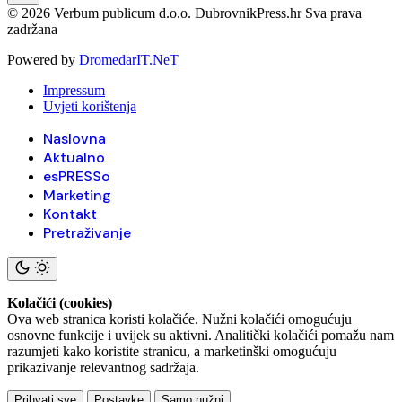
© 2026 Verbum publicum d.o.o. DubrovnikPress.hr Sva prava
zadržana
Powered by
DromedarIT.NeT
Impressum
Uvjeti korištenja
Naslovna
Aktualno
esPRESSo
Marketing
Kontakt
Pretraživanje
Kolačići (cookies)
Ova web stranica koristi kolačiće. Nužni kolačići omogućuju
osnovne funkcije i uvijek su aktivni. Analitički kolačići pomažu nam
razumjeti kako koristite stranicu, a marketinški omogućuju
prikazivanje relevantnog sadržaja.
Prihvati sve
Postavke
Samo nužni