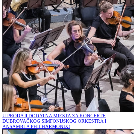
U PRODAJI DODATNA MJESTA ZA KONCERTE
DUBROVAČKOG SIMFONIJSKOG ORKESTRA I
ANSAMBLA PHILHARMONIX!