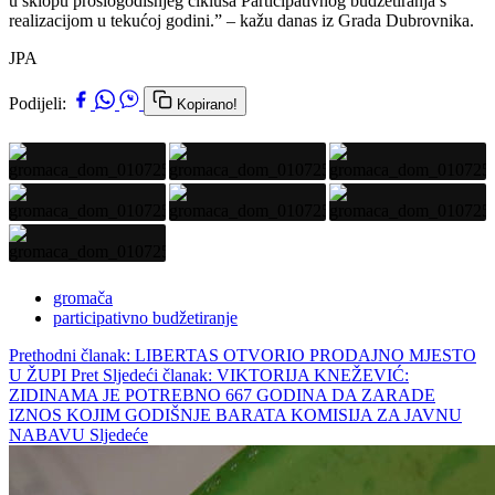
u sklopu prošlogodišnjeg ciklusa Participativnog budžetiranja s
realizacijom u tekućoj godini.” – kažu danas iz Grada Dubrovnika.
JPA
Podijeli:
Kopirano!
gromača
participativno budžetiranje
Prethodni članak: LIBERTAS OTVORIO PRODAJNO MJESTO
U ŽUPI
Pret
Sljedeći članak: VIKTORIJA KNEŽEVIĆ:
ZIDINAMA JE POTREBNO 667 GODINA DA ZARADE
IZNOS KOJIM GODIŠNJE BARATA KOMISIJA ZA JAVNU
NABAVU
Sljedeće