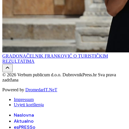
GRADONAČELNIK FRANKOVIĆ O TURISTIČKIM
REZULTATIMA
© 2026 Verbum publicum d.o.o. DubrovnikPress.hr Sva prava
zadržana
Powered by
DromedarIT.NeT
Impressum
Uvjeti korištenja
Naslovna
Aktualno
esPRESSo