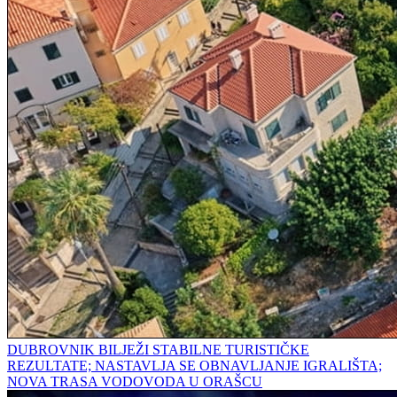
DUBROVNIK BILJEŽI STABILNE TURISTIČKE
REZULTATE; NASTAVLJA SE OBNAVLJANJE IGRALIŠTA;
NOVA TRASA VODOVODA U ORAŠCU