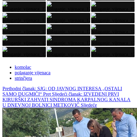
komolac
polaganje vijenaca
strinčjera
Prethodni članak: SJG: OD JAVNOG INTERESA „OSTALI
SAMO DUGMIĆI“
Pret
Sljedeći članak: IZVEDENI PRVI
KIRURŠKI ZAHVATI SINDROMA KARPALNOG KANALA
U DNEVNOJ BOLNICI METKOVIĆ
Sljedeće