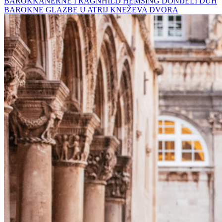
BAROKKANERNE I RAGNHILD HEMSING DONIJELI DUH
BAROKNE GLAZBE U ATRIJ KNEŽEVA DVORA