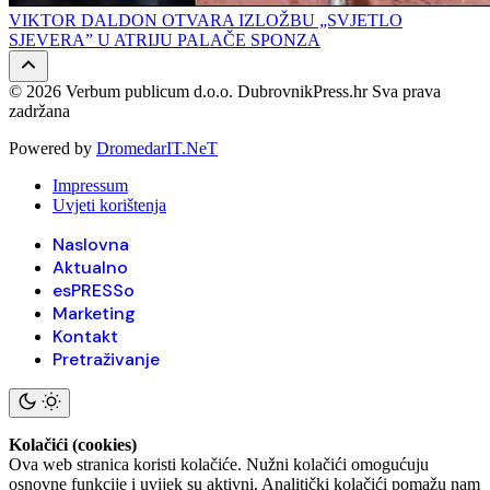
VIKTOR DALDON OTVARA IZLOŽBU „SVJETLO
SJEVERA” U ATRIJU PALAČE SPONZA
© 2026 Verbum publicum d.o.o. DubrovnikPress.hr Sva prava
zadržana
Powered by
DromedarIT.NeT
Impressum
Uvjeti korištenja
Naslovna
Aktualno
esPRESSo
Marketing
Kontakt
Pretraživanje
Kolačići (cookies)
Ova web stranica koristi kolačiće. Nužni kolačići omogućuju
osnovne funkcije i uvijek su aktivni. Analitički kolačići pomažu nam