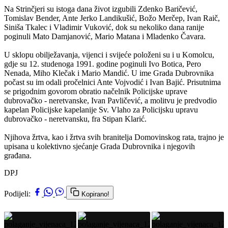
Na Strinčjeri su istoga dana život izgubili Zdenko Baričević,
Tomislav Bender, Ante Jerko Landikušić, Božo Merčep, Ivan Raič,
Siniša Tkalec i Vladimir Vuković, dok su nekoliko dana ranije
poginuli Mato Damjanović, Mario Matana i Mladenko Čavara.
U sklopu obilježavanja, vijenci i svijeće položeni su i u Komolcu,
gdje su 12. studenoga 1991. godine poginuli Ivo Botica, Pero
Nenada, Miho Klečak i Mario Mandić. U ime Grada Dubrovnika
počast su im odali pročelnici Ante Vojvodić i Ivan Bajić. Prisutnima
se prigodnim govorom obratio načelnik Policijske uprave
dubrovačko - neretvanske, Ivan Pavličević, a molitvu je predvodio
kapelan Policijske kapelanije Sv. Vlaho za Policijsku upravu
dubrovačko - neretvansku, fra Stipan Klarić.
Njihova žrtva, kao i žrtva svih branitelja Domovinskog rata, trajno je
upisana u kolektivno sjećanje Grada Dubrovnika i njegovih
građana.
DPJ
Podijeli:
Kopirano!