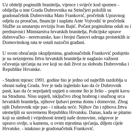
Uz obitelji poginulih branitelja, vijence i svijeće kod spomen -
obilježja u ime Grada Dubrovnika na Strinčjeri položili su
gradonačelnik Dubrovnika Mato Franković, pročelnik Upravnog
odjela za proračun, financije i naplatu Ante Vojvodić te pročelnik
Službe za unutarnju reviziju Ivan Bajić. Počast poginulima odali su i
predstavnici Ministarstva hrvatskih branitelja, Policijske uprave
dubrovačko - neretvanske, kao i brojni članovi udruga proisteklih iz
Domovinskog rata te ostali nazočni građani.
U svom obraćanju okupljenima, gradonačelnik Franković podsjetio
je na neizmjernu žrtvu hrvatskih branitelja te naglasio važnost
očuvanja sjećanja na sve koji su dali život za slobodu Dubrovnika i
Republike Hrvatske.
- Studeni mjesec 1991. godine bio je jedno od najtežih razdoblja u
obrani našeg Grada. Sve je tada izgledalo kao da će Dubrovnik
pasti, kao da će neprijatelj uspjeti u onome što je želio – popiti kavu
na Stradunu. Nisu uspjeli, isključivo zbog hrabrog i snažnog srca
hrvatskih branitelja, njihove ljubavi prema domu i domovini. Zbog
njih Dubrovnik nije pao - i nikada neće. Njihov čin i njihova žrtva
utemeljili su suvremenu Republiku Hrvatsku. Danas, kada se pitamo
koji su simboli i vrijednosti temelj naše domovine, odgovor je
upravo ovdje, u kamenu, u ovim mjestima sjećanja, diljem cijele
Hrvatske. - istaknuo je gradonačelnik Franković.