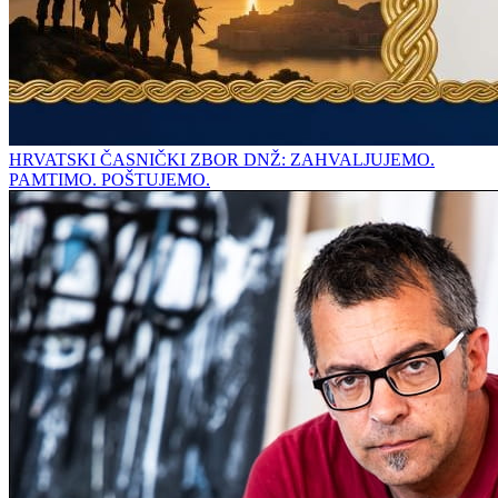
HRVATSKI ČASNIČKI ZBOR DNŽ: ZAHVALJUJEMO.
PAMTIMO. POŠTUJEMO.