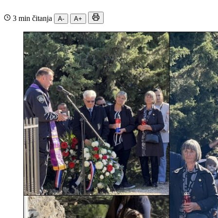
3 min čitanja
A-
A+