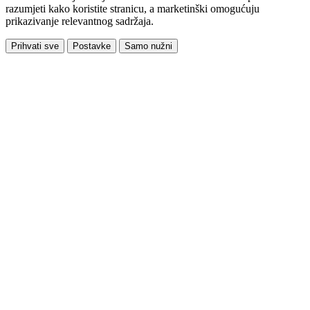
razumjeti kako koristite stranicu, a marketinški omogućuju
prikazivanje relevantnog sadržaja.
Prihvati sve
Postavke
Samo nužni