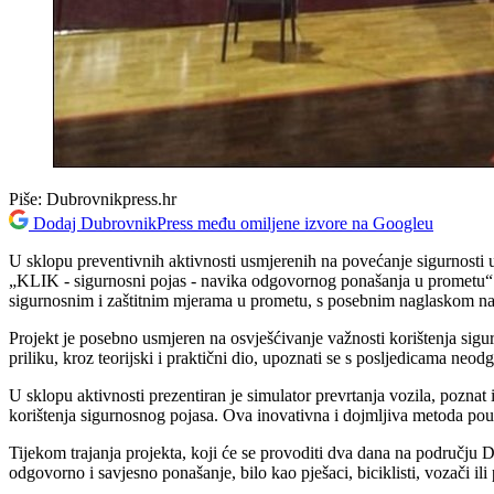
Piše:
Dubrovnikpress.hr
Dodaj DubrovnikPress među omiljene izvore na Googleu
U sklopu preventivnih aktivnosti usmjerenih na povećanje sigurnosti
„KLIK - sigurnosni pojas - navika odgovornog ponašanja u prometu“. N
sigurnosnim i zaštitnim mjerama u prometu, s posebnim naglaskom na
Projekt je posebno usmjeren na osvješćivanje važnosti korištenja sigu
priliku, kroz teorijski i praktični dio, upoznati se s posljedicama ne
U sklopu aktivnosti prezentiran je simulator prevrtanja vozila, poznat
korištenja sigurnosnog pojasa. Ova inovativna i dojmljiva metoda pouč
Tijekom trajanja projekta, koji će se provoditi dva dana na području D
odgovorno i savjesno ponašanje, bilo kao pješaci, biciklisti, vozači ili 