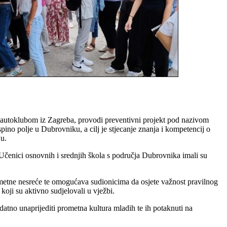
m autoklubom iz Zagreba, provodi preventivni projekt pod nazivom
no polje u Dubrovniku, a cilj je stjecanje znanja i kompetencij o
u.
 Učenici osnovnih i srednjih škola s područja Dubrovnika imali su
prometne nesreće te omogućava sudionicima da osjete važnost pravilnog
oji su aktivno sudjelovali u vježbi.
datno unaprijediti prometna kultura mladih te ih potaknuti na