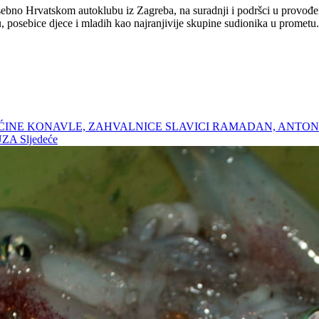
sebno Hrvatskom autoklubu iz Zagreba, na suradnji i podršci u provođe
u, posebice djece i mladih kao najranjivije skupine sudionika u promet
O OPĆINE KONAVLE, ZAHVALNICE SLAVICI RAMADAN, ANT
SUZA
Sljedeće