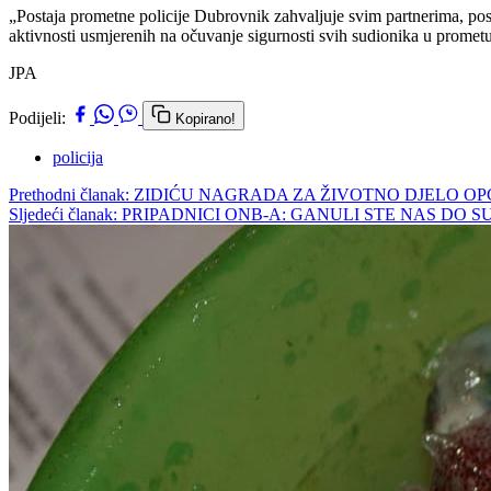
„Postaja prometne policije Dubrovnik zahvaljuje svim partnerima, po
aktivnosti usmjerenih na očuvanje sigurnosti svih sudionika u promet
JPA
Podijeli:
Kopirano!
policija
Prethodni članak: ZIDIĆU NAGRADA ZA ŽIVOTNO DJEL
Sljedeći članak: PRIPADNICI ONB-A: GANULI STE NAS DO 