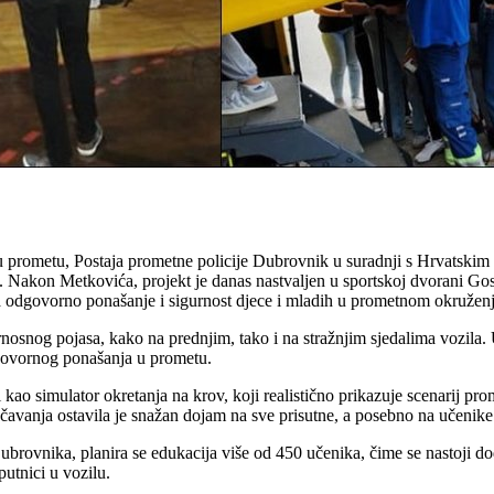
 u prometu, Postaja prometne policije Dubrovnik u suradnji s Hrvatski
akon Metkovića, projekt je danas nastvaljen u sportskoj dvorani Gospi
 odgovorno ponašanje i sigurnost djece i mladih u prometnom okruženj
rnosnog pojasa, kako na prednjim, tako i na stražnjim sjedalima vozila.
odgovornog ponašanja u prometu.
 i kao simulator okretanja na krov, koji realistično prikazuje scenarij 
avanja ostavila je snažan dojam na sve prisutne, a posebno na učenike k
ubrovnika, planira se edukacija više od 450 učenika, čime se nastoji do
putnici u vozilu.