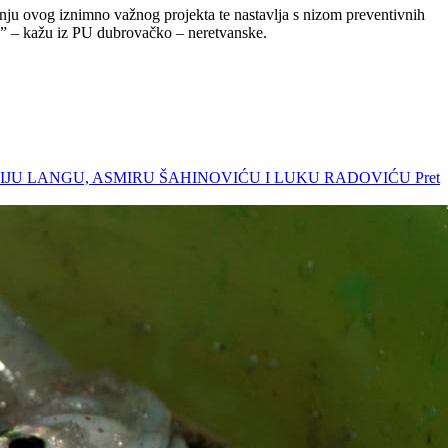
nju ovog iznimno važnog projekta te nastavlja s nizom preventivnih
u.” – kažu iz PU dubrovačko – neretvanske.
ONIJU LANGU, ASMIRU ŠAHINOVIĆU I LUKU RADOVIĆU
Pret