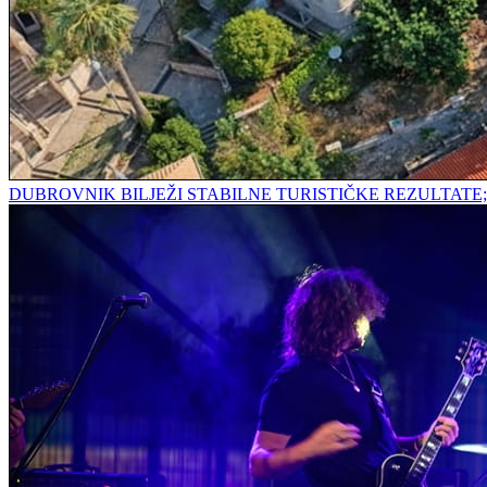
DUBROVNIK BILJEŽI STABILNE TURISTIČKE REZULTAT