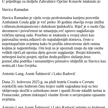
U prijedlogu za dodjelu Zahvalnice Općine Konavle istaknuto je:
Slavica Ramadan
Slavica Ramadan je cijelu svoju profesionalnu karijeru posvetila
Ambulanti Gruda gdje je već preko 30 godina obavlja svoju službu
s tišinom,dostojanstvom i dubokom ljudskošću. Riječ je o osobi čija
skromnost i povučenost ne umanjuju,već upravo naglašavaju
veličinu njenog rada. Posebno se istaknula u svojoj ulozi kao
patronažna sestra,odlazeći do najudaljenijih domova, često u
nepristupačnim uvjetima kako bi pružila zdravstvenu skrb onima
kojima je najpotrebnija. Oni koji su je upoznali znaju da nije osoba
velikih riječi,ali njezina djela govore najglasnije. Brojni kilometri,
nebrojeni kućni posjeti, nježan dodir,pažljivo slušanje,brza
pomoć,tiha podrška i nenametljivo prisustvo obilježili su Slavicu kao
sestru,ali i kao čovjeka.
Antonio Lang, Asmir Šahinović i Luko Radović
Dana 21. kolovoza 2025.g. na plaži hotela Croatia u Cavtatu
svjedočili smo hrabrom činu trojice naših sugrađana koji su bez
oklijevanja skočili u uzburkano more i spasili živote mladih turista iz
Franacuske, pritom riskirajući vlastite živote u nevjerojatno opsanim
uvjetima.
Antonio Lang,Asmir Šahinović i Luko Radović primjer su hrabrosti