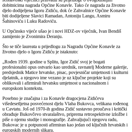
dobitnicima nagrada Općine Konavle. Tako će nagrada za životno
djelo dodijeljena Igoru Zidiću, dok će Zahvalnice Općine Konavle
biti dodijeljene Slavici Ramadan, Antoniju Langu, Asmiru
Šahinoviću i Luku Radoviću.
U Općinsko vijeće ušao je i novi HDZ-ov vijećnik, Ivan Bendiš
zamijenio je Zvonimira Deranju.
Što se tiče laureata u prijedlogu za Nagradu Općine Konavle za
životno djelo o Igoru Zidiću je istaknuto:
„Rođen 1939. godine u Splitu, Igor Zidić svoj je bogati
profesionalni opus ostvario kao urednik, ravnatelj Moderne galerije,
predsjednik Matice hrvatske, pisac, povjesničar umjetnosti i kulturni
djelatnik, a njegovo ime vezano je uz ključne projekte koji su
oblikovali i afirmirali hrvatsku umjetnost u nacionalnom i
europskom kontekstu.
Posebno je značajna i za Konavle dragocjena Zidićeva
višedesetljetna posvećenost djelu Vlaha Bukovca, velikana rođenog
u Cavtatu. Još od 1970-ih godina Zidić sustavno proučava i kritički
obrađuje Bukovčevo stvaralaštvo, priprema retrospektivne izložbe i
piše o njemu studije i monografije. Zahvaljujući njegovu radu,
Bukovac je u potpunosti afirmiran kao jedan od ključnih hrvatskih i
europskih modernih slikara.