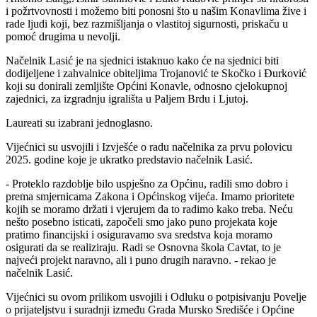
i požrtvovnosti i možemo biti ponosni što u našim Konavlima žive i
rade ljudi koji, bez razmišljanja o vlastitoj sigurnosti, priskaču u
pomoć drugima u nevolji.
Načelnik Lasić je na sjednici istaknuo kako će na sjednici biti
dodijeljene i zahvalnice obiteljima Trojanović te Skočko i Đurković
koji su donirali zemljište Općini Konavle, odnosno cjelokupnoj
zajednici, za izgradnju igrališta u Paljem Brdu i Ljutoj.
Laureati su izabrani jednoglasno.
Vijećnici su usvojili i Izvješće o radu načelnika za prvu polovicu
2025. godine koje je ukratko predstavio načelnik Lasić.
- Proteklo razdoblje bilo uspješno za Općinu, radili smo dobro i
prema smjernicama Zakona i Općinskog vijeća. Imamo prioritete
kojih se moramo držati i vjerujem da to radimo kako treba. Neću
nešto posebno isticati, započeli smo jako puno projekata koje
pratimo financijski i osiguravamo sva sredstva koja moramo
osigurati da se realiziraju. Radi se Osnovna škola Cavtat, to je
najveći projekt naravno, ali i puno drugih naravno. - rekao je
načelnik Lasić.
Vijećnici su ovom prilikom usvojili i Odluku o potpisivanju Povelje
o prijateljstvu i suradnji između Grada Mursko Središće i Općine