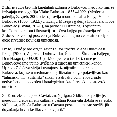
Zidić je autor brojnih kapitalnih izdanja o Bukovcu, među kojima se
izdvajaju monografija Vlaho Bukovac 1855.–1922. (Moderna
galerija, Zagreb, 2009.) te najnovija monumentalna knjiga Vlaho
Bukovac (1855.–1922.) u izdanju Muzeja i galerija Konavala, Kuće
Bukovac (Cavtat, 2024.), na preko 900 stranica, s opsežnim
kritičkim aparatom i ilustracijama. Ova knjiga predstavlja vrhunac
Zidićeva životnog posvećenja Bukovcu i trajno će ostati temeljno
djelo hrvatske povijesti umjetnosti.
Uz to, Zidić je bio organizator i autor izložbi Vlaha Bukovca u
Pragu (2000.), Zagrebu, Dubrovniku, Šibeniku, Širokom Brijegu,
Den Haagu (2009./2010.) i Montpellieru (2018.), čime je
Bukovčevo ime trajno uvršteno u europski umjetnički kanon.
Upravo Zidićeva vizija i ustrajnost izmijenile su percepciju
Bukovca, koji se u međunarodnoj literaturi dugo pojavljivao kao
“talijanski” ili “austrijski” slikar, a zahvaljujući njegovu radu
nedvojbeno je potvrđen i katalogiziran kao hrvatski i konavoski
umjetnik.
Za Konavle, a napose Cavtat, značaj Igora Zidića nemjerljiv je:
njegovim djelovanjem kulturna baština Konavala dobila je svjetsku
vidljivost, a Kuća Bukovac u Cavtatu postala je mjesto središnjih
događanja hrvatske likovne povijesti.”