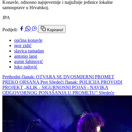
Konavle, odnosno najsjevernije i najjužnije jedinice lokalne
samouprave u Hrvatskoj.
JPA
Podijeli:
Kopirano!
općina konavle
igor zidić
slavica ramadan
antonio lang
asmir šahinović
luko radović
Prethodni članak: OTVARA SE DVOSMJERNI PROMET
PREKO ORSANA
Pret
Sljedeći članak: POLICIJA PROVODI
PROJEKT „KLIK - SIGURNOSNI POJAS - NAVIKA
ODGOVORNOG PONAŠANJA U PROMETU“
Sljedeće