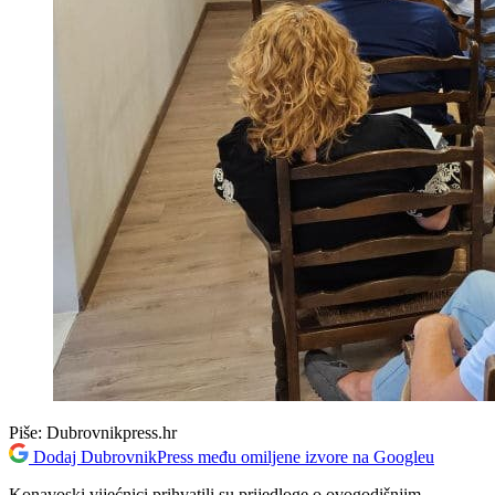
Piše:
Dubrovnikpress.hr
Dodaj DubrovnikPress među omiljene izvore na Googleu
Konavoski vijećnici prihvatili su prijedloge o ovogodišnjim