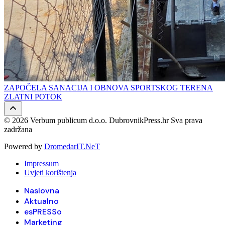
ZAPOČELA SANACIJA I OBNOVA SPORTSKOG TERENA
ZLATNI POTOK
© 2026 Verbum publicum d.o.o. DubrovnikPress.hr Sva prava
zadržana
Powered by
DromedarIT.NeT
Impressum
Uvjeti korištenja
Naslovna
Aktualno
esPRESSo
Marketing