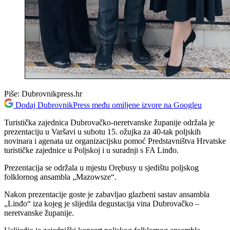
Piše:
Dubrovnikpress.hr
Dodaj DubrovnikPress među omiljene izvore na Googleu
Turistička zajednica Dubrovačko-neretvanske županije održala je
prezentaciju u Varšavi u subotu 15. ožujka za 40-tak poljskih
novinara i agenata uz organizacijsku pomoć Predstavništva Hrvatske
turističke zajednice u Poljskoj i u suradnji s FA Linđo.
Prezentacija se održala u mjestu Orębusy u sjedištu poljskog
folklornog ansambla „Mazowsze“.
Nakon prezentacije goste je zabavljao glazbeni sastav ansambla
„Linđo“ iza kojeg je slijedila degustacija vina Dubrovačko –
neretvanske županije.