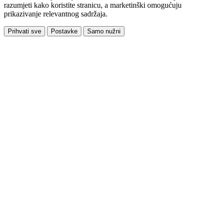
razumjeti kako koristite stranicu, a marketinški omogućuju
prikazivanje relevantnog sadržaja.
Prihvati sve
Postavke
Samo nužni