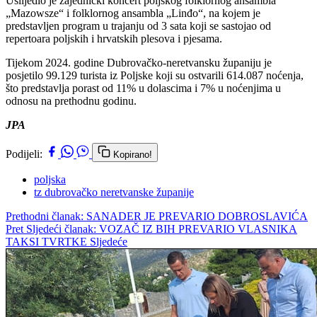
Uslijedio je zajednički koncert poljskog folklornog ansambla
„Mazowsze“ i folklornog ansambla „Linđo“, na kojem je
predstavljen program u trajanju od 3 sata koji se sastojao od
repertoara poljskih i hrvatskih plesova i pjesama.
Tijekom 2024. godine Dubrovačko-neretvansku županiju je
posjetilo 99.129 turista iz Poljske koji su ostvarili 614.087 noćenja,
što predstavlja porast od 11% u dolascima i 7% u noćenjima u
odnosu na prethodnu godinu.
JPA
Podijeli:
Kopirano!
poljska
tz dubrovačko neretvanske županije
Prethodni članak: SANADER JE PREVARIO DOBROSLAVIĆA
Pret
Sljedeći članak: VOZAČ IZ BIH PREVARIO VLASNIKA
TAKSI TVRTKE
Sljedeće