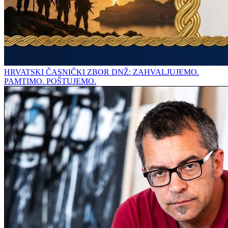
HRVATSKI ČASNIČKI ZBOR DNŽ: ZAHVALJUJEMO.
PAMTIMO. POŠTUJEMO.