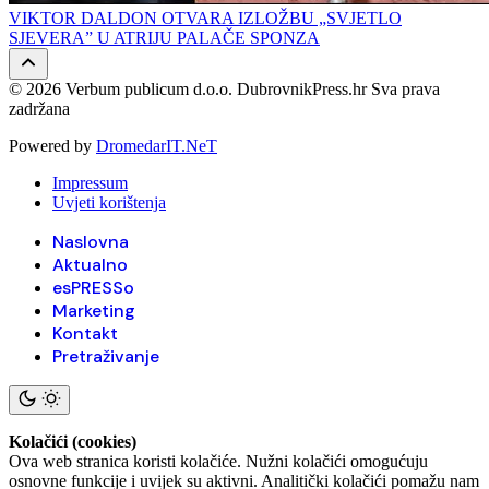
VIKTOR DALDON OTVARA IZLOŽBU „SVJETLO
SJEVERA” U ATRIJU PALAČE SPONZA
© 2026 Verbum publicum d.o.o. DubrovnikPress.hr Sva prava
zadržana
Powered by
DromedarIT.NeT
Impressum
Uvjeti korištenja
Naslovna
Aktualno
esPRESSo
Marketing
Kontakt
Pretraživanje
Kolačići (cookies)
Ova web stranica koristi kolačiće. Nužni kolačići omogućuju
osnovne funkcije i uvijek su aktivni. Analitički kolačići pomažu nam