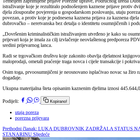
Temeljem zaprimljene prijave Porezne uprave, Područnog ureda Dubrovn
istraživanje koje je rezultiralo podnošenjem kaznene prijave protiv
djela zlouporabe povjerenja u gospodarskom poslovanju, utaju poreza i
povezan, a protiv koje je podnesena kaznena prijava za kaznena djela p
dubrovačko – neretvanska bez detalja o identitetu osumnjičenih i pod
„Dovršenim kriminalističkim istraživanjem utvrđeno je kako su osumnj
prijevari koja je imala za cilj izvlačenje neovlaštenog predporeza PDV
sredini prijevarnog lanca.
Radi se trgovačkom društvu koje zakonito obavlja djelatnost knjigovods
maloprodaji, ometali praćenje traga novca i cijele transakcije i pokriv
Osim toga, prvoosumnjičeni je neosnovano isplaćivao novac sa žiro ra
događaje.
Ukupna materijalna šteta opisanim kaznenim djelima iznosi 445.644,0
Podijeli:
Kopirano!
utaja poreza
porezna prijevara
Prethodni članak: LUKA DUBROVNIK ZADRŽALA STATUS 
STANARINU
Sljedeće