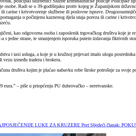
ik, policijski službenici Službe kriminalističke policije Policijske u
 dvije osobe. Radi se o 39-godišnjaku protiv kojeg je Županijskom drž
li carine i krivotvorenje službene ili poslovne isprave. Drugoosumnjiče
omaganja u počinjenu kaznenog djela utaja poreza ili carine i krivotvor
uzeću.
ičeni, kao odgovorna osoba i zaposlenik trgovačkog društva koje je re
-a s jedne strane, te smanjenjem isporuka putem izdavanja fiktivnih sto
tva i taxi usluga, a koje je u kružnoj prijevari imalo ulogu posrednika 
ali vezu između tradera i brokera.
čuna društva kojim je plaćao nabavku robe široke potrošnje za svoje p
9 eura.” – piše u priopćenju PU dubrovačko – neretvanske.
NAJPOSJEĆENIJE LUKE ZA KRUZERE
Pret
Sljedeći članak: P