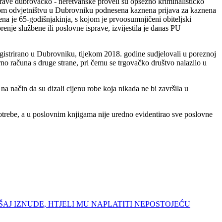
prave dubrovačko - neretvanske proveli su opsežno kriminalističko
avnom odvjetništvu u Dubrovniku podnesena kaznena prijava za kaznena
na je 65-godišnjakinja, s kojom je prvoosumnjičeni obiteljski
enje službene ili poslovne isprave, izvijestila je danas PU
gistrirano u Dubrovniku, tijekom 2018. godine sudjelovali u poreznoj
rno računa s druge strane, pri čemu se trgovačko društvo nalazilo u
na način da su dizali cijenu robe koja nikada ne bi završila u
otrebe, a u poslovnim knjigama nije uredno evidentirao sve poslovne
OKUŠAJ IZNUDE, HTJELI MU NAPLATITI NEPOSTOJEĆU