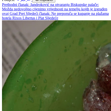
Prethodni članak: Jandroković na otvaranju Biskupske palače:
Možda nedovoljno cijenimo vrijednosti na temelju kojih je izgrađen
ovaj Grad
Pret
Sljedeći članak: Ne preporuča se kupanje na plažama
hotela Rixos Libertas i Plat
Sljedeće