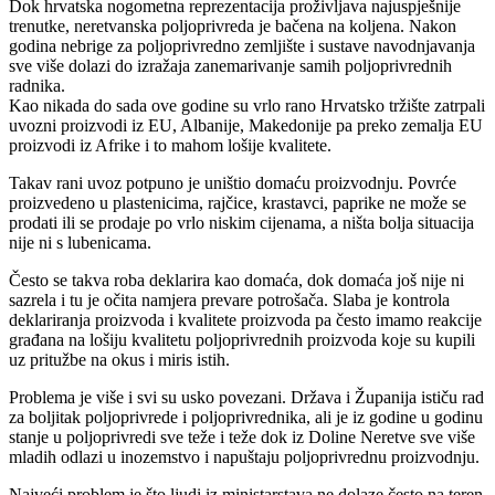
Dok hrvatska nogometna reprezentacija proživljava najuspješnije
trenutke, neretvanska poljoprivreda je bačena na koljena. Nakon
godina nebrige za poljoprivredno zemljište i sustave navodnjavanja
sve više dolazi do izražaja zanemarivanje samih poljoprivrednih
radnika.
Kao nikada do sada ove godine su vrlo rano Hrvatsko tržište zatrpali
uvozni proizvodi iz EU, Albanije, Makedonije pa preko zemalja EU
proizvodi iz Afrike i to mahom lošije kvalitete.
Takav rani uvoz potpuno je uništio domaću proizvodnju. Povrće
proizvedeno u plastenicima, rajčice, krastavci, paprike ne može se
prodati ili se prodaje po vrlo niskim cijenama, a ništa bolja situacija
nije ni s lubenicama.
Često se takva roba deklarira kao domaća, dok domaća još nije ni
sazrela i tu je očita namjera prevare potrošača. Slaba je kontrola
deklariranja proizvoda i kvalitete proizvoda pa često imamo reakcije
građana na lošiju kvalitetu poljoprivrednih proizvoda koje su kupili
uz pritužbe na okus i miris istih.
Problema je više i svi su usko povezani. Država i Županija ističu rad
za boljitak poljoprivrede i poljoprivrednika, ali je iz godine u godinu
stanje u poljoprivredi sve teže i teže dok iz Doline Neretve sve više
mladih odlazi u inozemstvo i napuštaju poljoprivrednu proizvodnju.
Najveći problem je što ljudi iz ministarstava ne dolaze često na teren