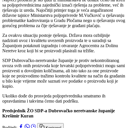
sa poljoprivrednicima zajednički iznaći rješenja za probleme, već ih
rješavaju iz ureda. Najočitiji primjer toga je veća angažiranost
državne tajnice Ministarstva poljoprivrede M.Vučković u rješavanju
problematike kadroviranja u Gradu Pločama nego u rješavanju ovog
gorućeg problema za čije rješavanje je građani plaćaju.
Za ovakvu situaciju postoje rješenja. Država mora ozbiljnije
nadzirati uvoz i kvalitetu uvezenih proizvoda te u suradnji sa
Županijom potaknuti izgradnju i otvaranje Agrocentra za Dolinu
Neretve kroz koji bi se proizvodi plasirali na tržište.
SDP Dubrovačko-neretvanske županije je protiv nekontroliranog
uvoza svih onih proizvoda koje hrvatski poljoprivrednici mogu sami
proizvesti u dovoljnim količinama, ali isto tako za one proizvode
koje ne proizvodimo tražimo kontrolu kvalitete na način da građanin
u bilo koje vrijeme može saznati sve podatke o proizvodu koji je
kupio.
Ukoliko dođe do prosvjeda poljoprivrednika smatramo ih
opravdanima i takvima ćemo dati podršku.
Predsjednik ŽO SDP-a Dubrovačko neretvanske županije
Krešimir Kuran
Podijeli:
Kopirano!