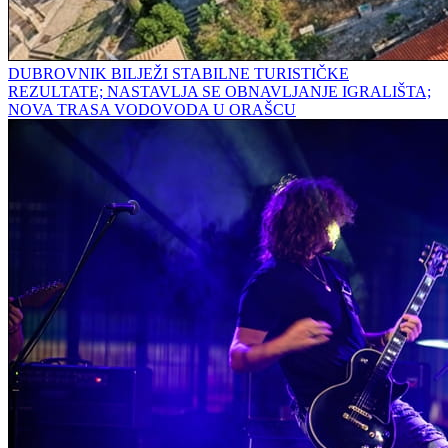
DUBROVNIK BILJEŽI STABILNE TURISTIČKE
REZULTATE; NASTAVLJA SE OBNAVLJANJE IGRALIŠTA;
NOVA TRASA VODOVODA U ORAŠCU