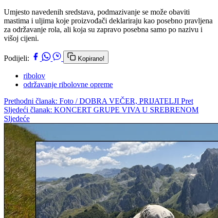
Umjesto navedenih sredstava, podmazivanje se može obaviti
mastima i uljima koje proizvođači deklariraju kao posebno pravljena
za održavanje rola, ali koja su zapravo posebna samo po nazivu i
višoj cijeni.
Podijeli:
Kopirano!
ribolov
održavanje ribolovne opreme
Prethodni članak: Foto / DOBRA VEČER, PRIJATELJI
Pret
Sljedeći članak: KONCERT GRUPE VIVA U SREBRENOM
Sljedeće