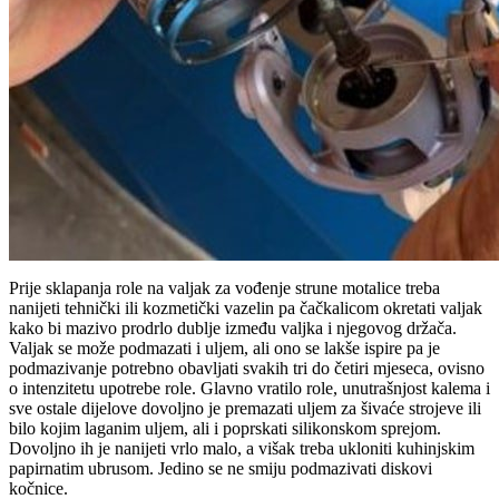
Prije sklapanja role na valjak za vođenje strune motalice treba
nanijeti tehnički ili kozmetički vazelin pa čačkalicom okretati valjak
kako bi mazivo prodrlo dublje između valjka i njegovog držača.
Valjak se može podmazati i uljem, ali ono se lakše ispire pa je
podmazivanje potrebno obavljati svakih tri do četiri mjeseca, ovisno
o intenzitetu upotrebe role. Glavno vratilo role, unutrašnjost kalema i
sve ostale dijelove dovoljno je premazati uljem za šivaće strojeve ili
bilo kojim laganim uljem, ali i poprskati silikonskom sprejom.
Dovoljno ih je nanijeti vrlo malo, a višak treba ukloniti kuhinjskim
papirnatim ubrusom. Jedino se ne smiju podmazivati diskovi
kočnice.