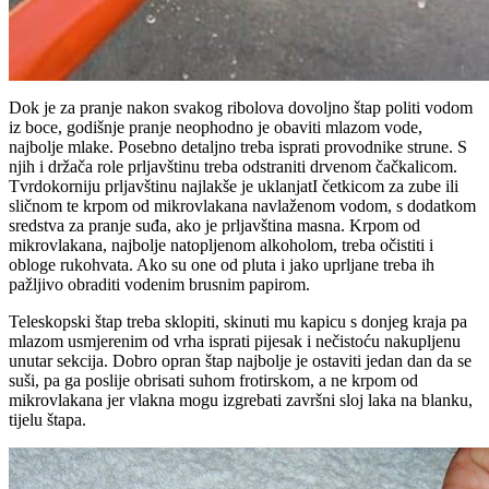
Dok je za pranje nakon svakog ribolova dovoljno štap politi vodom
iz boce, godišnje pranje neophodno je obaviti mlazom vode,
najbolje mlake. Posebno detaljno treba isprati provodnike strune. S
njih i držača role prljavštinu treba odstraniti drvenom čačkalicom.
Tvrdokorniju prljavštinu najlakše je uklanjatI četkicom za zube ili
sličnom te krpom od mikrovlakana navlaženom vodom, s dodatkom
sredstva za pranje suđa, ako je prljavština masna. Krpom od
mikrovlakana, najbolje natopljenom alkoholom, treba očistiti i
obloge rukohvata. Ako su one od pluta i jako uprljane treba ih
pažljivo obraditi vodenim brusnim papirom.
Teleskopski štap treba sklopiti, skinuti mu kapicu s donjeg kraja pa
mlazom usmjerenim od vrha isprati pijesak i nečistoću nakupljenu
unutar sekcija. Dobro opran štap najbolje je ostaviti jedan dan da se
suši, pa ga poslije obrisati suhom frotirskom, a ne krpom od
mikrovlakana jer vlakna mogu izgrebati završni sloj laka na blanku,
tijelu štapa.