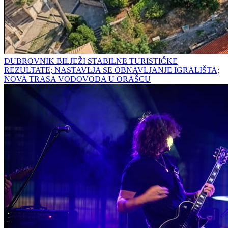
DUBROVNIK BILJEŽI STABILNE TURISTIČKE
REZULTATE; NASTAVLJA SE OBNAVLJANJE IGRALIŠTA;
NOVA TRASA VODOVODA U ORAŠCU