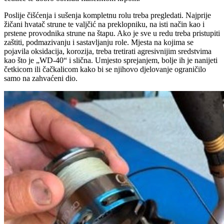
Poslije čišćenja i sušenja kompletnu rolu treba pregledati. Najprije
žičani hvatač strune te valjčić na preklopniku, na isti način kao i
prstene provodnika strune na štapu. Ako je sve u redu treba pristupiti
zaštiti, podmazivanju i sastavljanju role. Mjesta na kojima se
pojavila oksidacija, korozija, treba tretirati agresivnijim sredstvima
kao što je „WD-40“ i slična. Umjesto sprejanjem, bolje ih je nanijeti
četkicom ili čačkalicom kako bi se njihovo djelovanje ograničilo
samo na zahvaćeni dio.