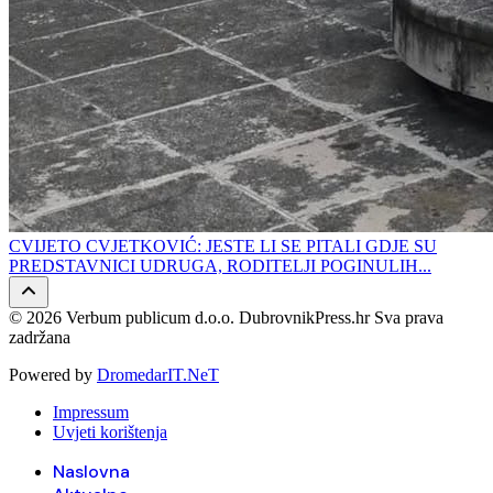
CVIJETO CVJETKOVIĆ: JESTE LI SE PITALI GDJE SU
PREDSTAVNICI UDRUGA, RODITELJI POGINULIH...
© 2026 Verbum publicum d.o.o. DubrovnikPress.hr Sva prava
zadržana
Powered by
DromedarIT.NeT
Impressum
Uvjeti korištenja
Naslovna