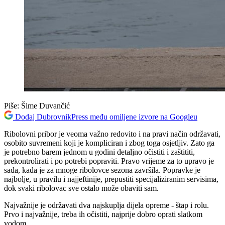
Piše:
Šime Duvančić
Dodaj DubrovnikPress među omiljene izvore na Googleu
Ribolovni pribor je veoma važno redovito i na pravi način održavati,
osobito suvremeni koji je kompliciran i zbog toga osjetljiv. Zato ga
je potrebno barem jednom u godini detaljno očistiti i zaštititi,
prekontrolirati i po potrebi popraviti. Pravo vrijeme za to upravo je
sada, kada je za mnoge ribolovce sezona završila. Popravke je
najbolje, u pravilu i najjeftinije, prepustiti specijaliziranim servisima,
dok svaki ribolovac sve ostalo može obaviti sam.
Najvažnije je održavati dva najskuplja dijela opreme - štap i rolu.
Prvo i najvažnije, treba ih očistiti, najprije dobro oprati slatkom
vodom.