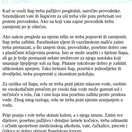
Kad se osuši štap treba pažljivo pregledati, naročito provodnike.
Smotuljkom vate ili štapićem za uši treba više puta prebrisati sve
prstene provodnika. Ako na koji vata zapne provodnik treba
zamijeniti jer je oštećen.
Ako nakon pregleda na njemu ništa ne treba popraviti ili zamijeniti,
štap treba zaštititi. Parafinskim uljem ili vazelinskom mašću zatim
treba premazati, u što tanjem sloju, provodnike, posebno dobro one
s plastičnim ležajevima prstena. Isto se može uraditi i s tijelom štapa,
ali ga je bolje premazati nekim sredstvom za njegu autolaka koji
smanjuje lijepljenje soli za štap. Plutane rukohvate dobro je zaštititi
silikonskim sprejem. Tako tretirani štap, posebice jednodijelni ili
dvodijelni, treba pospremiti u okomitom položaju.
Za razliku od štapa, rolu ne treba prati jakim mlazom vode, osobito
ne visokotlačnim peračem jer visoki tlak vode može gurnuti sol i
nečistoće u rolu, čak i onu koja ima posebnu zaštitu protiv prodora
vode. Zbog istog razloga, rolu ne treba prati njenim uranjanjem u
vodu.
Prije pranja s role treba skinuti kalem, a s njega strunu. Zatim sve
dijelove, posebno pažljivo i detaljno lamele kočnice, treba odmastiti
i očistiti upotrebom medicinskog alkohola, vate, čačkalice, pincete i
četkice te dobro obrisati flanelskom krpom.