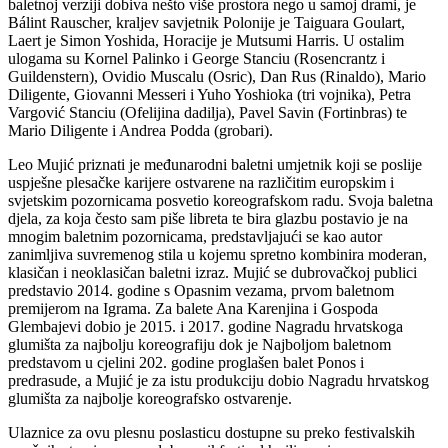
baletnoj verziji dobiva nešto više prostora nego u samoj drami, je
Bálint Rauscher, kraljev savjetnik Polonije je Taiguara Goulart,
Laert je Simon Yoshida, Horacije je Mutsumi Harris. U ostalim
ulogama su Kornel Palinko i George Stanciu (Rosencrantz i
Guildenstern), Ovidio Muscalu (Osric), Dan Rus (Rinaldo), Mario
Diligente, Giovanni Messeri i Yuho Yoshioka (tri vojnika), Petra
Vargović Stanciu (Ofelijina dadilja), Pavel Savin (Fortinbras) te
Mario Diligente i Andrea Podda (grobari).
Leo Mujić priznati je međunarodni baletni umjetnik koji se poslije
uspješne plesačke karijere ostvarene na različitim europskim i
svjetskim pozornicama posvetio koreografskom radu. Svoja baletna
djela, za koja često sam piše libreta te bira glazbu postavio je na
mnogim baletnim pozornicama, predstavljajući se kao autor
zanimljiva suvremenog stila u kojemu spretno kombinira moderan,
klasičan i neoklasičan baletni izraz. Mujić se dubrovačkoj publici
predstavio 2014. godine s Opasnim vezama, prvom baletnom
premijerom na Igrama. Za balete Ana Karenjina i Gospoda
Glembajevi dobio je 2015. i 2017. godine Nagradu hrvatskoga
glumišta za najbolju koreografiju dok je Najboljom baletnom
predstavom u cjelini 202. godine proglašen balet Ponos i
predrasude, a Mujić je za istu produkciju dobio Nagradu hrvatskog
glumišta za najbolje koreografsko ostvarenje.
Ulaznice za ovu plesnu poslasticu dostupne su preko festivalskih