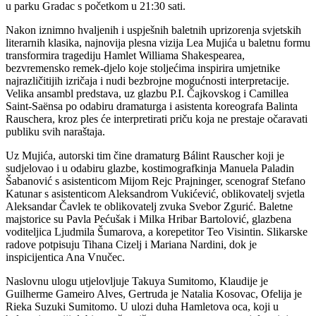
u parku Gradac s početkom u 21:30 sati.
Nakon iznimno hvaljenih i uspješnih baletnih uprizorenja svjetskih
literarnih klasika, najnovija plesna vizija Lea Mujića u baletnu formu
transformira tragediju Hamlet Williama Shakespearea,
bezvremensko remek-djelo koje stoljećima inspirira umjetnike
najrazličitijih izričaja i nudi bezbrojne mogućnosti interpretacije.
Velika ansambl predstava, uz glazbu P.I. Čajkovskog i Camillea
Saint-Saënsa po odabiru dramaturga i asistenta koreografa Balinta
Rauschera, kroz ples će interpretirati priču koja ne prestaje očaravati
publiku svih naraštaja.
Uz Mujića, autorski tim čine dramaturg Bálint Rauscher koji je
sudjelovao i u odabiru glazbe, kostimografkinja Manuela Paladin
Šabanović s asistenticom Mijom Rejc Prajninger, scenograf Stefano
Katunar s asistenticom Aleksandrom Vukićević, oblikovatelj svjetla
Aleksandar Čavlek te oblikovatelj zvuka Svebor Zgurić. Baletne
majstorice su Pavla Pećušak i Milka Hribar Bartolović, glazbena
voditeljica Ljudmila Šumarova, a korepetitor Teo Visintin. Slikarske
radove potpisuju Tihana Cizelj i Mariana Nardini, dok je
inspicijentica Ana Vnučec.
Naslovnu ulogu utjelovljuje Takuya Sumitomo, Klaudije je
Guilherme Gameiro Alves, Gertruda je Natalia Kosovac, Ofelija je
Rieka Suzuki Sumitomo. U ulozi duha Hamletova oca, koji u