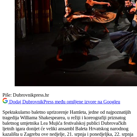
Piše:
Dubrovnikpress.hr
Dodaj DubrovnikPress među omiljene izvore na Googleu
Spektakularno baletno uprizorenje Hamleta, jedne od najpoznatijih
tragedija Williama Shakespearea, u režiji i koreografiji priznatog
baletnog umjetnika Lea Mujića festivalskoj publici Dubrovačkih
ljetnih igara donijet će veliki ansambl Baleta Hrvatskog narodnog
kazališta u Zagrebu ove nedjelje, 21. srpnja i ponedjeljka, 22. srpnja