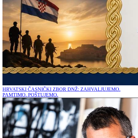
HRVATSKI ČASNIČKI ZBOR DNŽ: ZAHVALJUJEMO.
PAMTIMO. POŠTUJEMO.