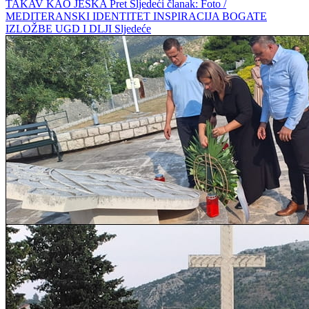
TAKAV KAO JEŠKA
Pret
Sljedeći članak: Foto /
MEDITERANSKI IDENTITET INSPIRACIJA BOGATE
IZLOŽBE UGD I DLJI
Sljedeće