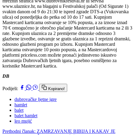
mrežnih stranica www.dubrovnikfestival.hr ili servisa
www.ulaznice.hr, na blagajni u Festivalskoj palači (Od Sigurate 1)
svakim danom od 9 do 21:30 te ispred zgrade DTS-a (Vukovarska
ulica) od ponedjeljka do petka od 10 do 17 sati. Kupnjom
Mastercard karticama ostvaruje se 10% popusta, a za iznose iznad
70 € omogućeno je obročno plaćanje Mastercard karticama na 2 ili 3
rate. Kupnjom ulaznica za 2 premijerne dramske odnosno 3
glazbene izvedbe, ostvaruje se gratis ulaznica za 1 reprizni dramski,
odnosno glazbeni program po izboru. Kupnjom Mastercard
karticama ostvarujete 10 posto popusta, a na Mastercardovoj
platformi priceless.com možete pronaći jedinstveno iskustvo
zatvaranja Dubrovačkih ljetnih igara, posebno osmišljeno za
korisnike Mastercard kartica.
DB
Podijeli:
Kopirano!
dubrovačke ljetne igre
hamlet
balet
balet hamlet
leo mujić
Prethodni članak: ZAMRZAVANJE BIBIJA I KAKAV JE