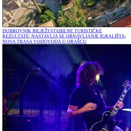
DUBROVNIK BILJEŽI STABILNE TURISTIČKE
REZULTATE; NASTAVLJA SE OBNAVLJANJE IGRALIŠTA;
NOVA TRASA VODOVODA U ORAŠCU