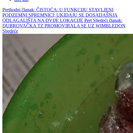
Prethodni članak: ČISTOĆA: U FUNKCIJU STAVLJENI
PODZEMNI SPREMNICI; UKIDAJU SE DOSADAŠNJA
ODLAGALIŠTA NA DVIJE LOKACIJE
Pret
Sljedeći članak:
DUBROVAČKA TZ PROMOVIRALA SE UZ WIMBLEDON
Sljedeće