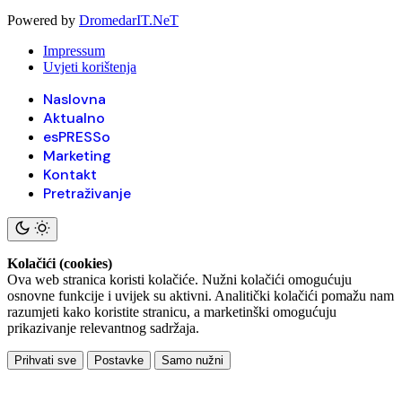
Powered by
DromedarIT.NeT
Impressum
Uvjeti korištenja
Naslovna
Aktualno
esPRESSo
Marketing
Kontakt
Pretraživanje
Kolačići (cookies)
Ova web stranica koristi kolačiće. Nužni kolačići omogućuju
osnovne funkcije i uvijek su aktivni. Analitički kolačići pomažu nam
razumjeti kako koristite stranicu, a marketinški omogućuju
prikazivanje relevantnog sadržaja.
Prihvati sve
Postavke
Samo nužni