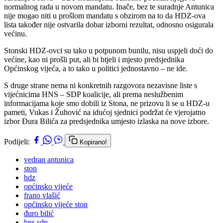
normalnog rada u novom mandatu. Inače, bez te suradnje Antunica
nije mogao niti u prošlom mandatu s obzirom na to da HDZ-ova
lista također nije ostvarila dobar izborni rezultat, odnosno osigurala
većinu.
Stonski HDZ-ovci su tako u potpunom bunilu, nisu uspjeli doći do
većine, kao ni prošli put, ali bi htjeli i mjesto predsjednika
Općinskog vijeća, a to tako u politici jednostavno – ne ide.
S druge strane nema ni konkretnih razgovora nezavisne liste s
vijećnicima HNS – SDP koalicije, ali prema neslužbenim
informacijama koje smo dobili iz Stona, ne prizovu li se u HDZ-u
pameti, Vukas i Žuhović na idućoj sjednici podržat će vjerojatno
izbor Đura Bilića za predsjednika umjesto izlaska na nove izbore.
Podijeli:
Kopirano!
vedran antunica
ston
hdz
općinsko vijeće
frano vlašić
općinsko vijeće ston
đuro bilić
hns sdp