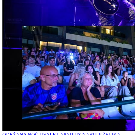
ODRŽANA NOĆ UVALE LAPAD UZ NASTUP ŽELJKA