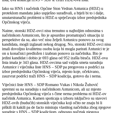
Iako su HNS i načelnik Općine Ston Vedran Antunica (HDZ) u
proteklom mandatu jako uspješno surađivali, a htjeli bi to i dalje,
unutarstranački problemi u HDZ-u sprječavaju izbor predsjednika
Općinskog vijeća.
Naime, stonski HDZ-ovci nisu trenutno u najboljim odnosima s
načelnikom Antunicom, što je apsurdno promatrajući situaciju iz
perspektive da su, ako već nisu željeli Antunicu ponovo za svog
kandidata, mogli izglasati nekog drugog. No, stonski HDZ-ovci nisu
imali dovoljno kvalitetnu osobu koja bi mogla parirati Antunici te je
on u konačnici predložen i izabran ponovo za načelnika. Bio je
jedini kandidat i dobio je 693 glasa od 952 izašla birača. HDZ-ova
lista imala je 343 glasa. HDZ-ovcima sad valjda smeta suradnja
Antunice i vijećnika liste HNS – SDP pa pregovora o podršci za
izbor predsjednika Općinskog vijeća, mjesto koje, očekivano,
zauzvrat podršci traži HNS – SDP koalicija, gotovo da i nema.
Vijećnici liste HNS – SDP Romano Vukas i Nikola Žuhović
spremni su na suradnju s načelnikom Antunicom, ali uz mjesto
predsjednika Općinskog vijeća s čime nema problema ni HDZ-ov
načelnik Antunica. Kamen spoticaja u izboru isključivo su stavovi
HDZ-ovih (budućih) stonskih vijećnika koji očito ne znaju bi li
piškili ili kakili pa de facto miniraju vlastitog načelnika zbog njegove
suradnje s HNS – SDP koalicijom, odnosno početak njegova