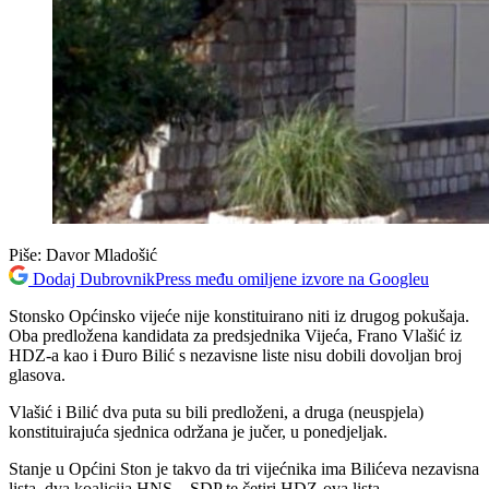
Piše:
Davor Mladošić
Dodaj DubrovnikPress među omiljene izvore na Googleu
Stonsko Općinsko vijeće nije konstituirano niti iz drugog pokušaja.
Oba predložena kandidata za predsjednika Vijeća, Frano Vlašić iz
HDZ-a kao i Đuro Bilić s nezavisne liste nisu dobili dovoljan broj
glasova.
Vlašić i Bilić dva puta su bili predloženi, a druga (neuspjela)
konstituirajuća sjednica održana je jučer, u ponedjeljak.
Stanje u Općini Ston je takvo da tri vijećnika ima Bilićeva nezavisna
lista, dva koalicija HNS – SDP te četiri HDZ-ova lista.