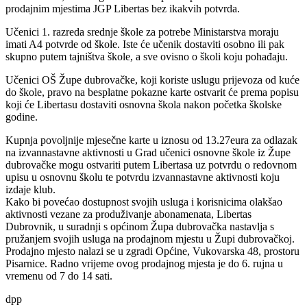
prodajnim mjestima JGP Libertas bez ikakvih potvrda.
Učenici 1. razreda srednje škole za potrebe Ministarstva moraju
imati A4 potvrde od škole. Iste će učenik dostaviti osobno ili pak
skupno putem tajništva škole, a sve ovisno o školi koju pohađaju.
Učenici OŠ Župe dubrovačke, koji koriste uslugu prijevoza od kuće
do škole, pravo na besplatne pokazne karte ostvarit će prema popisu
koji će Libertasu dostaviti osnovna škola nakon početka školske
godine.
Kupnja povoljnije mjesečne karte u iznosu od 13.27eura za odlazak
na izvannastavne aktivnosti u Grad učenici osnovne škole iz Župe
dubrovačke mogu ostvariti putem Libertasa uz potvrdu o redovnom
upisu u osnovnu školu te potvrdu izvannastavne aktivnosti koju
izdaje klub.
Kako bi povećao dostupnost svojih usluga i korisnicima olakšao
aktivnosti vezane za produživanje abonamenata, Libertas
Dubrovnik, u suradnji s općinom Župa dubrovačka nastavlja s
pružanjem svojih usluga na prodajnom mjestu u Župi dubrovačkoj.
Prodajno mjesto nalazi se u zgradi Općine, Vukovarska 48, prostoru
Pisarnice. Radno vrijeme ovog prodajnog mjesta je do 6. rujna u
vremenu od 7 do 14 sati.
dpp