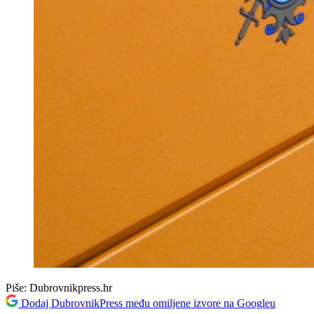
Piše:
Dubrovnikpress.hr
Dodaj DubrovnikPress među omiljene izvore na Googleu