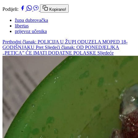
Podijeli:
Kopirano!
župa dubrovačka
libertas
prijevoz učenika
Prethodni članak: POLICIJA U ŽUPI ODUZELA MOPED 18-
GODIŠNJAKU
Pret
Sljedeći članak: OD PONEDJELJKA
„PETICA” ĆE IMATI DODATNE POLASKE
Sljedeće