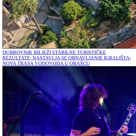
DUBROVNIK BILJEŽI STABILNE TURISTIČKE
REZULTATE; NASTAVLJA SE OBNAVLJANJE IGRALIŠTA;
NOVA TRASA VODOVODA U ORAŠCU