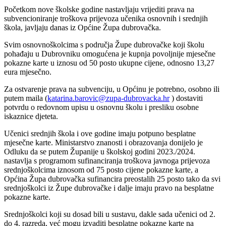
Početkom nove školske godine nastavljaju vrijediti prava na
subvencioniranje troškova prijevoza učenika osnovnih i srednjih
škola, javljaju danas iz Općine Župa dubrovačka.
Svim osnovnoškolcima s područja Župe dubrovačke koji školu
pohađaju u Dubrovniku omogućena je kupnja povoljnije mjesečne
pokazne karte u iznosu od 50 posto ukupne cijene, odnosno 13,27
eura mjesečno.
Za ostvarenje prava na subvenciju, u Općinu je potrebno, osobno ili
putem maila (
katarina.barovic@zupa-dubrovacka.hr
) dostaviti
potvrdu o redovnom upisu u osnovnu školu i presliku osobne
iskaznice djeteta.
Učenici srednjih škola i ove godine imaju potpuno besplatne
mjesečne karte. Ministarstvo znanosti i obrazovanja donijelo je
Odluku da se putem Županije u školskoj godini 2023./2024.
nastavlja s programom sufinanciranja troškova javnoga prijevoza
srednjoškolcima iznosom od 75 posto cijene pokazne karte, a
Općina Župa dubrovačka sufinancira preostalih 25 posto tako da svi
srednjoškolci iz Župe dubrovačke i dalje imaju pravo na besplatne
pokazne karte.
Srednjoškolci koji su dosad bili u sustavu, dakle sada učenici od 2.
do 4. razreda, već mogu izvaditi besplatne pokazne karte na