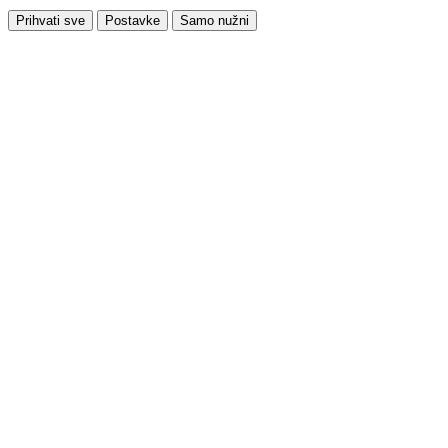
Prihvati sve
Postavke
Samo nužni