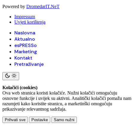
Powered by
DromedarIT.NeT
Impressum
Uvjeti korištenja
Naslovna
Aktualno
esPRESSo
Marketing
Kontakt
Pretraživanje
Kolačići (cookies)
Ova web stranica koristi kolačiće. Nužni kolačići omogućuju
osnovne funkcije i uvijek su aktivni. Analitički kolačići pomažu nam
razumjeti kako koristite stranicu, a marketinški omogućuju
prikazivanje relevantnog sadržaja.
Prihvati sve
Postavke
Samo nužni