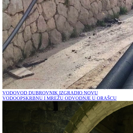
VODOVOD DUBROVNIK IZGRADIO NOVU
VODOOPSKRBNU I MREŽU ODVODNJE U ORAŠCU