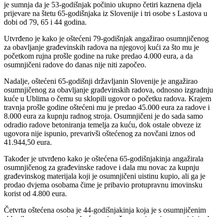
je sumnja da je 53-godišnjak počinio ukupno četiri kaznena djela
prijevare na štetu 65-godišnjaka iz Slovenije i tri osobe s Lastova u
dobi od 79, 65 i 44 godina.
Utvrđeno je kako je oštećeni 79-godišnjak angažirao osumnjičenog
za obavljanje građevinskih radova na njegovoj kući za što mu je
početkom rujna prošle godine na ruke predao 4.000 eura, a da
osumnjičeni radove do danas nije niti započeo.
Nadalje, oštećeni 65-godišnji državljanin Slovenije je angažirao
osumnjičenog za obavljanje građevinskih radova, odnosno izgradnju
kuće u Ublima o čemu su sklopili ugovor o početku radova. Krajem
travnja prošle godine oštećeni mu je predao 45.000 eura za radove i
8.000 eura za kupnju radnog stroja. Osumnjičeni je do sada samo
odradio radove betoniranja temelja za kuću, dok ostale obveze iz
ugovora nije ispunio, prevarivši oštećenog za novčani iznos od
41.944,50 eura.
Također je utvrđeno kako je oštećena 65-godišnjakinja angažirala
osumnjičenog za građevinske radove i dala mu novac za kupnju
građevinskog materijala koji je osumnjičeni uistinu kupio, ali ga je
prodao dvjema osobama čime je pribavio protupravnu imovinsku
korist od 4.800 eura.
Četvrta oštećena osoba je 44-godišnjakinja koja je s osumnjičenim