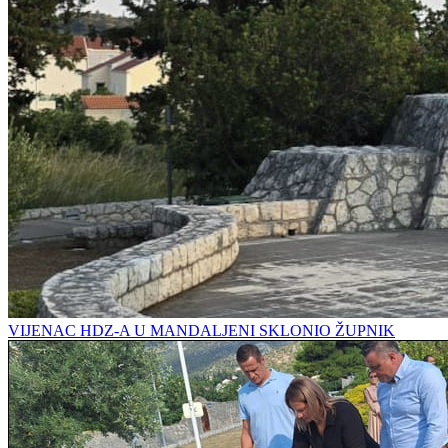
VIJENAC HDZ-A U MANDALJENI SKLONIO ŽUPNIK