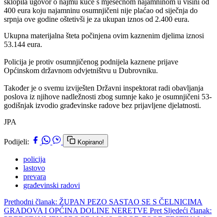
sklopila ugovor o najmu kuće s mjesečnom najamninom u visini od
400 eura koju najamninu osumnjičeni nije plaćao od siječnja do
srpnja ove godine oštetivši je za ukupan iznos od 2.400 eura.
Ukupna materijalna šteta počinjena ovim kaznenim djelima iznosi
53.144 eura.
Policija je protiv osumnjičenog podnijela kaznene prijave
Općinskom državnom odvjetništvu u Dubrovniku.
Također je o svemu izviješten Državni inspektorat radi obavljanja
poslova iz njihove nadležnosti zbog sumnje kako je osumnjičeni 53-
godišnjak izvodio građevinske radove bez prijavljene djelatnosti.
JPA
Podijeli:
Kopirano!
policija
lastovo
prevara
građevinski radovi
Prethodni članak: ŽUPAN PEZO SASTAO SE S ČELNICIMA
GRADOVA I OPĆINA DOLINE NERETVE
Pret
Sljedeći članak: