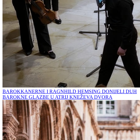
BAROKKANERNE I RAGNHILD HEMSING DONIJELI DUH
BAROKNE GLAZBE U ATRIJ KNEŽEVA DVORA