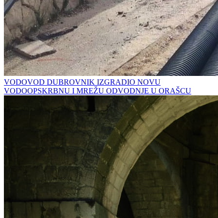
VODOVOD DUBROVNIK IZGRADIO NOVU
VODOOPSKRBNU I MREŽU ODVODNJE U ORAŠCU