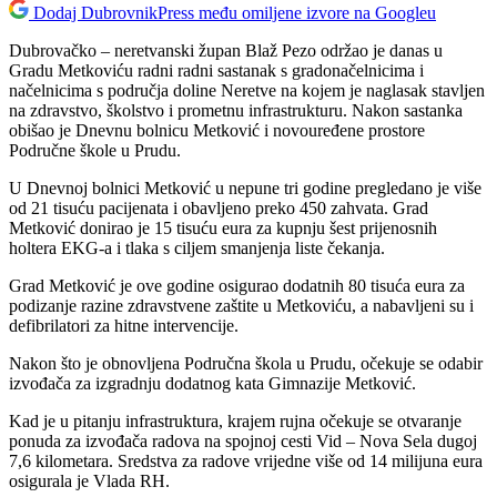
Dodaj DubrovnikPress među omiljene izvore na Googleu
Dubrovačko – neretvanski župan Blaž Pezo održao je danas u
Gradu Metkoviću radni radni sastanak s gradonačelnicima i
načelnicima s područja doline Neretve na kojem je naglasak stavljen
na zdravstvo, školstvo i prometnu infrastrukturu. Nakon sastanka
obišao je Dnevnu bolnicu Metković i novouređene prostore
Područne škole u Prudu.
U Dnevnoj bolnici Metković u nepune tri godine pregledano je više
od 21 tisuću pacijenata i obavljeno preko 450 zahvata. Grad
Metković donirao je 15 tisuću eura za kupnju šest prijenosnih
holtera EKG-a i tlaka s ciljem smanjenja liste čekanja.
Grad Metković je ove godine osigurao dodatnih 80 tisuća eura za
podizanje razine zdravstvene zaštite u Metkoviću, a nabavljeni su i
defibrilatori za hitne intervencije.
Nakon što je obnovljena Područna škola u Prudu, očekuje se odabir
izvođača za izgradnju dodatnog kata Gimnazije Metković.
Kad je u pitanju infrastruktura, krajem rujna očekuje se otvaranje
ponuda za izvođača radova na spojnoj cesti Vid – Nova Sela dugoj
7,6 kilometara. Sredstva za radove vrijedne više od 14 milijuna eura
osigurala je Vlada RH.