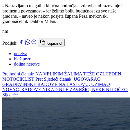
- Nastavljamo ulagati u ključna područja – zdravlje, obrazovanje i
prometnu povezanost – jer želimo bolju budućnost za sve naše
građane. - naveo je nakon posjeta župana Peza metkovski
gradonačelnik Dalibor Milan.
nm
Podijeli:
Kopirano!
neretva
blaž pezo
dolina neretve
Prethodni članak: NA VELIKIM ŽALIMA TEŽE OZLIJEĐEN
MOTOCIKLIST
Pret
Sljedeći članak: UGOVARAO
GRAĐEVINSKE RADOVE NA LASTOVU, UZIMAO
NOVAC, RADOVE NIKAD NIJE ZAVRŠIO, NEKE NI POČEO
Sljedeće