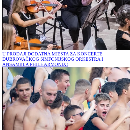
U PRODAJI DODATNA MJESTA ZA KONCERTE
DUBROVAČKOG SIMFONIJSKOG ORKESTRA I
ANSAMBLA PHILHARMONIX!