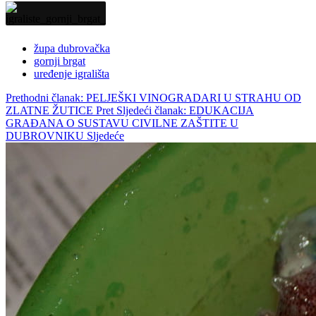
župa dubrovačka
gornji brgat
uređenje igrališta
Prethodni članak: PELJEŠKI VINOGRADARI U STRAHU OD
ZLATNE ŽUTICE
Pret
Sljedeći članak: EDUKACIJA
GRAĐANA O SUSTAVU CIVILNE ZAŠTITE U
DUBROVNIKU
Sljedeće