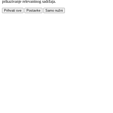
prikazivanje relevantnog sadržaja.
Prihvati sve
Postavke
Samo nužni