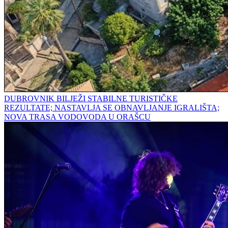
DUBROVNIK BILJEŽI STABILNE TURISTIČKE
REZULTATE; NASTAVLJA SE OBNAVLJANJE IGRALIŠTA;
NOVA TRASA VODOVODA U ORAŠCU