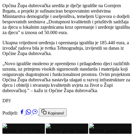
Općina Župa dubrovačka uredila je dječje igralište na Gornjem
Brgatu, a projekt je sufinanciran bespovratnim sredstvima
Ministarstva demografije i useljeništva, temeljem Ugovora o dodjeli
bespovratnih sredstava „Dostupnost kvalitetnih i priuštivih sadržaja
za djecu u lokalnim zajednicama kroz opremanje i uređenje igrališta
za djecu” u iznosu od 50.000 eura.
Ukupna vrijednost uređenja i opremanja igrališta je 185.440 eura, a
izvođač radova bila je tvrtka Tehnogradnja, izvijestili su danas iz
Općine Župa dubrovačka.
„Novo igralište moderno je opremljeno i prilagođeno djeci različitih
uzrasta, uz primjenu visokih sigurnosnih standarda i materijala koji
osiguravaju dugotrajnost i funkcionalnost prostora. Ovim projektom
Općina Župa dubrovačka nastavlja ulagati u razvoj infrastrukture za
djecu i obitelji i stvaranju kvalitetnih uvjeta za život u Župi
dubrovačkoj.” – kažu iz Općine Župa dubrovačka.
DPJ
Podijeli:
Kopirano!