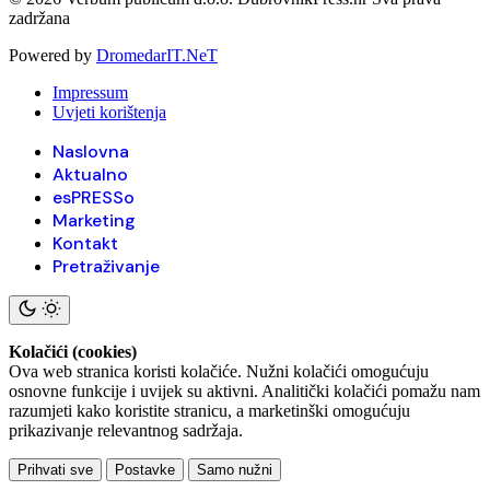
zadržana
Powered by
DromedarIT.NeT
Impressum
Uvjeti korištenja
Naslovna
Aktualno
esPRESSo
Marketing
Kontakt
Pretraživanje
Kolačići (cookies)
Ova web stranica koristi kolačiće. Nužni kolačići omogućuju
osnovne funkcije i uvijek su aktivni. Analitički kolačići pomažu nam
razumjeti kako koristite stranicu, a marketinški omogućuju
prikazivanje relevantnog sadržaja.
Prihvati sve
Postavke
Samo nužni