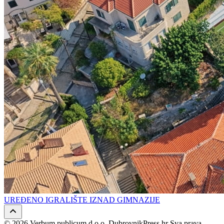
UREĐENO IGRALIŠTE IZNAD GIMNAZIJE
© 2026 Verbum publicum d.o.o. DubrovnikPress.hr Sva prava