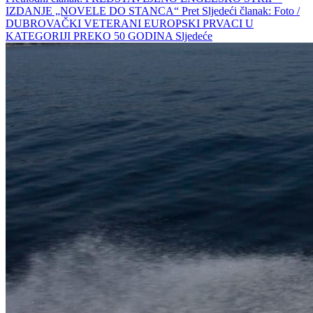
IZDANJE „NOVELE DO STANCA“
Pret
Sljedeći članak: Foto /
DUBROVAČKI VETERANI EUROPSKI PRVACI U
KATEGORIJI PREKO 50 GODINA
Sljedeće