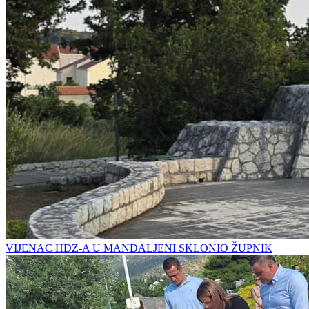
VIJENAC HDZ-A U MANDALJENI SKLONIO ŽUPNIK