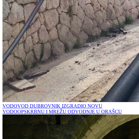
VODOVOD DUBROVNIK IZGRADIO NOVU
VODOOPSKRBNU I MREŽU ODVODNJE U ORAŠCU