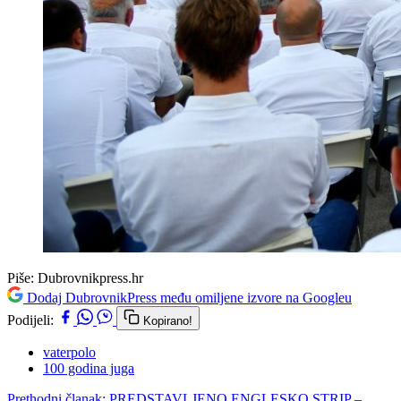
Piše:
Dubrovnikpress.hr
Dodaj DubrovnikPress među omiljene izvore na Googleu
Podijeli:
Kopirano!
vaterpolo
100 godina juga
Prethodni članak: PREDSTAVLJENO ENGLESKO STRIP –