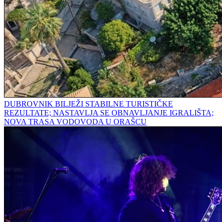
DUBROVNIK BILJEŽI STABILNE TURISTIČKE
REZULTATE; NASTAVLJA SE OBNAVLJANJE IGRALIŠTA;
NOVA TRASA VODOVODA U ORAŠCU