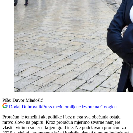
Piše:
Davor Mladošić
Dodaj DubrovnikPress među omiljene izvore na Googleu
Proračun je temeljni akt politike i bez njega sva obećanja ostaju
mrtvo slovo na papiru. Kroz proračun mjerimo stvarne namjere
vlasti i vidimo smjer u kojem grad ide. Ne podržavam proračun za
2026. u cjelini, jer moramo jače i hrabrije ulagati u pravu budućnost,