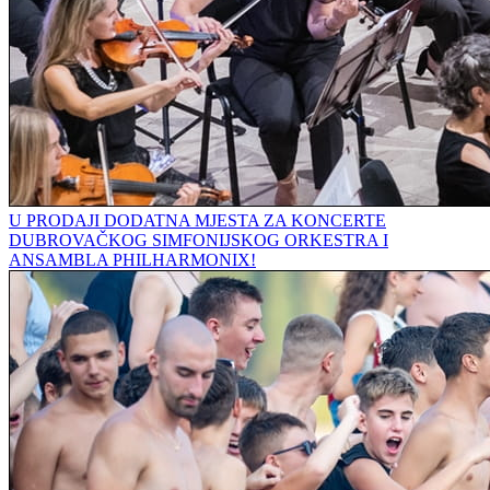
U PRODAJI DODATNA MJESTA ZA KONCERTE
DUBROVAČKOG SIMFONIJSKOG ORKESTRA I
ANSAMBLA PHILHARMONIX!