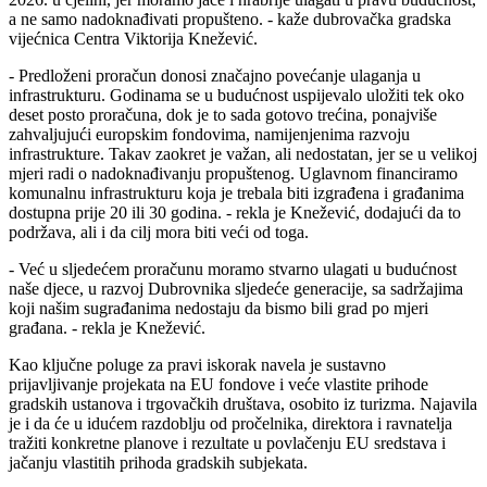
a ne samo nadoknađivati propušteno. - kaže dubrovačka gradska
vijećnica Centra Viktorija Knežević.
- Predloženi proračun donosi značajno povećanje ulaganja u
infrastrukturu. Godinama se u budućnost uspijevalo uložiti tek oko
deset posto proračuna, dok je to sada gotovo trećina, ponajviše
zahvaljujući europskim fondovima, namijenjenima razvoju
infrastrukture. Takav zaokret je važan, ali nedostatan, jer se u velikoj
mjeri radi o nadoknađivanju propuštenog. Uglavnom financiramo
komunalnu infrastrukturu koja je trebala biti izgrađena i građanima
dostupna prije 20 ili 30 godina. - rekla je Knežević, dodajući da to
podržava, ali i da cilj mora biti veći od toga.
- Već u sljedećem proračunu moramo stvarno ulagati u budućnost
naše djece, u razvoj Dubrovnika sljedeće generacije, sa sadržajima
koji našim sugrađanima nedostaju da bismo bili grad po mjeri
građana. - rekla je Knežević.
Kao ključne poluge za pravi iskorak navela je sustavno
prijavljivanje projekata na EU fondove i veće vlastite prihode
gradskih ustanova i trgovačkih društava, osobito iz turizma. Najavila
je i da će u idućem razdoblju od pročelnika, direktora i ravnatelja
tražiti konkretne planove i rezultate u povlačenju EU sredstava i
jačanju vlastitih prihoda gradskih subjekata.