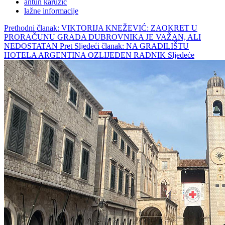
antun karužić
lažne informacije
Prethodni članak: VIKTORIJA KNEŽEVIĆ: ZAOKRET U
PRORAČUNU GRADA DUBROVNIKA JE VAŽAN, ALI
NEDOSTATAN
Pret
Sljedeći članak: NA GRADILIŠTU
HOTELA ARGENTINA OZLIJEĐEN RADNIK
Sljedeće