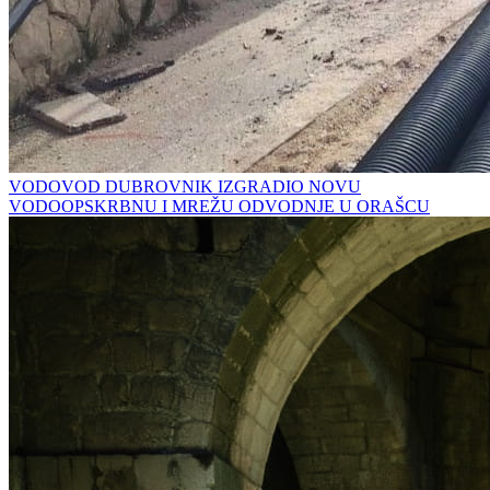
VODOVOD DUBROVNIK IZGRADIO NOVU
VODOOPSKRBNU I MREŽU ODVODNJE U ORAŠCU