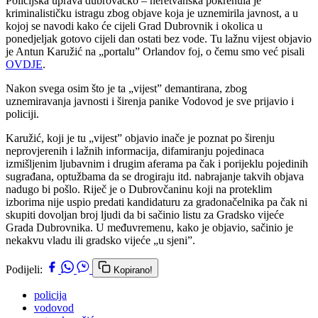
Policijska uprava dubrovačko – neretvanska pokrenula je
kriminalističku istragu zbog objave koja je uznemirila javnost, a u
kojoj se navodi kako će cijeli Grad Dubrovnik i okolica u
ponedjeljak gotovo cijeli dan ostati bez vode. Tu lažnu vijest objavio
je Antun Karužić na „portalu” Orlandov foj, o čemu smo već pisali
OVDJE
.
Nakon svega osim što je ta „vijest” demantirana, zbog
uznemiravanja javnosti i širenja panike Vodovod je sve prijavio i
policiji.
Karužić, koji je tu „vijest” objavio inače je poznat po širenju
neprovjerenih i lažnih informacija, difamiranju pojedinaca
izmišljenim ljubavnim i drugim aferama pa čak i porijeklu pojedinih
sugrađana, optužbama da se drogiraju itd. nabrajanje takvih objava
nadugo bi pošlo. Riječ je o Dubrovčaninu koji na proteklim
izborima nije uspio predati kandidaturu za gradonačelnika pa čak ni
skupiti dovoljan broj ljudi da bi sačinio listu za Gradsko vijeće
Grada Dubrovnika. U međuvremenu, kako je objavio, sačinio je
nekakvu vladu ili gradsko vijeće „u sjeni”.
Podijeli:
Kopirano!
policija
vodovod