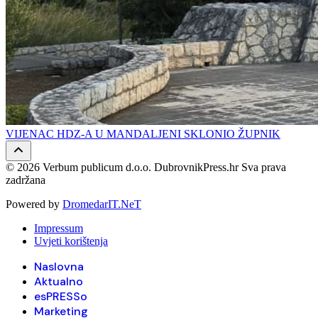
VIJENAC HDZ-A U MANDALJENI SKLONIO ŽUPNIK
© 2026 Verbum publicum d.o.o. DubrovnikPress.hr Sva prava
zadržana
Powered by
DromedarIT.NeT
Impressum
Uvjeti korištenja
Naslovna
Aktualno
esPRESSo
Marketing