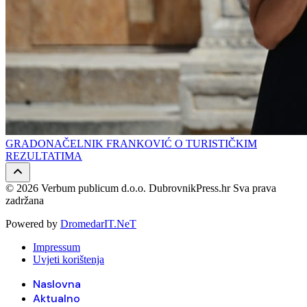
GRADONAČELNIK FRANKOVIĆ O TURISTIČKIM
REZULTATIMA
© 2026 Verbum publicum d.o.o. DubrovnikPress.hr Sva prava
zadržana
Powered by
DromedarIT.NeT
Impressum
Uvjeti korištenja
Naslovna
Aktualno