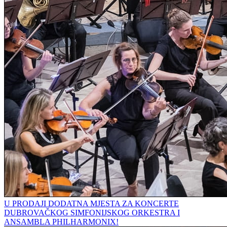
U PRODAJI DODATNA MJESTA ZA KONCERTE
DUBROVAČKOG SIMFONIJSKOG ORKESTRA I
ANSAMBLA PHILHARMONIX!