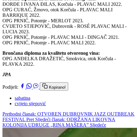
ĐORĐE I IVANA ĐILAS, Korčula - PLAVAC MALI 2022.
OPG CURAĆ, Žrnovo, otok Korčula - PLAVAC MALI
BARRIQUE 2022.
OPG PRNIĆ, Potomje - MERLOT 2023.
CVIJETO STJEPOVIĆ, Dubrovnik - ROSÉ PLAVAC MALI -
LUCIA 2023.
OPG PRNIĆ, Potomje - PLAVAC MALI - DINGAČ 2021.
OPG PRNIĆ, Potomje - PLAVAC MALI 2022.
Brončana diploma za kvalitetu otvorenog vina:
OPG ANĐELKA DRAŽETIĆ, Smokvica, otok Korčula -
PLAVKA 2022.
JPA
Podijeli:
Kopirano!
sabatina
cvijeto stjepović
Prethodni članak: OTVOREN DUBROVNIK JAZZ OUTBREAK
FESTIVAL
Pret
Sljedeći članak: ODRŽANA LIKOVNA
KOLONIJA UDRUGE „RINA MAŠERA”
Sljedeće