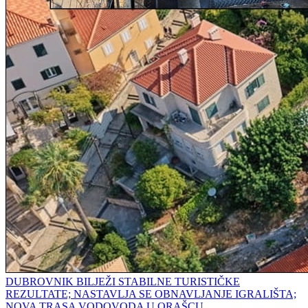
DUBROVNIK BILJEŽI STABILNE TURISTIČKE
REZULTATE; NASTAVLJA SE OBNAVLJANJE IGRALIŠTA;
NOVA TRASA VODOVODA U ORAŠCU