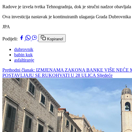
Radove je izvela tvrtka Tehnogradnja, dok je stručni nadzor obavlja
Ova investicija nastavak je kontinuiranih ulaganja Grada Dubrovnika u
JPA
Podijeli:
Kopirano!
dubrovnik
babin kuk
asfaltiranje
Prethodni članak: IZMJENAMA ZAKONA BANKE VIŠE NE
POSTAVLJAJU SE RUKOHVATI U 28 ULICA
Sljedeće