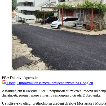
Piše:
Dubrovnikpress.hr
Dodaj DubrovnikPress među omiljene izvore na Googleu
Asfaltiranjem Kliševske ulice u potpunosti su završeni radovi uređen
djelatnosti, promet, more i mjesnu samoupravu Grada Dubrovnika.
Uz Kliševsku ulicu, prethodno su uređeni dijelovi Mostarske i Mosors