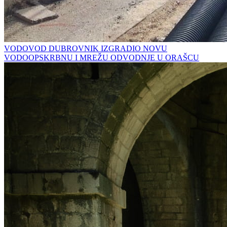
VODOVOD DUBROVNIK IZGRADIO NOVU
VODOOPSKRBNU I MREŽU ODVODNJE U ORAŠCU