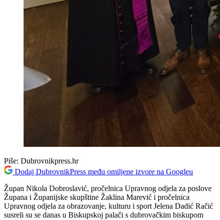
Piše:
Dubrovnikpress.hr
Dodaj DubrovnikPress među omiljene izvore na Googleu
Župan Nikola Dobroslavić, pročelnica Upravnog odjela za poslove
Župana i Županijske skupštine Žaklina Marević i pročelnica
Upravnog odjela za obrazovanje, kulturu i sport Jelena Dadić Račić
susreli su se danas u Biskupskoj palači s dubrovačkim biskupom