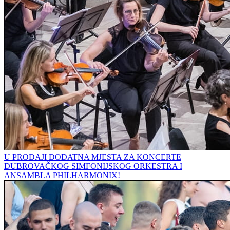
U PRODAJI DODATNA MJESTA ZA KONCERTE
DUBROVAČKOG SIMFONIJSKOG ORKESTRA I
ANSAMBLA PHILHARMONIX!