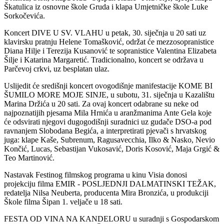
Škatulica iz osnovne škole Gruda i klapa Umjetničke škole Luke
Sorkočevića.
Koncert DIVE U SV. VLAHU u petak, 30. siječnja u 20 sati uz
klavirsku pratnju Helene Tomašković, održat će mezzosopranistice
Diana Hilje i Terezija Kusanović te sopranistice Valentina Elizabeta
Šilje i Katarina Margaretić. Tradicionalno, koncert se održava u
Parčevoj crkvi, uz besplatan ulaz.
Uslijedit će središnji koncert ovogodišnje manifestacije KOME BI
ŠUMILO MORE MOJE SINJE, u subotu, 31. siječnja u Kazalištu
Marina Držića u 20 sati. Za ovaj koncert odabrane su neke od
najpoznatijih pjesama Mila Hrnića u aranžmanima Ante Gela koje
će odsvirati njegovi dugogodišnji suradnici uz gudače DSO-a pod
ravnanjem Slobodana Begića, a interpretirati pjevači s hrvatskog
juga: klape Kaše, Subrenum, Ragusavecchia, Ilko & Nasko, Nevio
Končić, Lucas, Sebastijan Vukosavić, Doris Kosović, Maja Grgić &
Teo Martinović.
Nastavak Festinog filmskog programa u kinu Visia donosi
projekciju filma EMIR - POSLJEDNJI DALMATINSKI TEŽAK,
redatelja Nilsa Neuberta, producenta Mira Bronzića, u produkciji
Škole filma Šipan 1. veljače u 18 sati.
FESTA OD VINA NA KANDELORU u suradnji s Gospodarskom