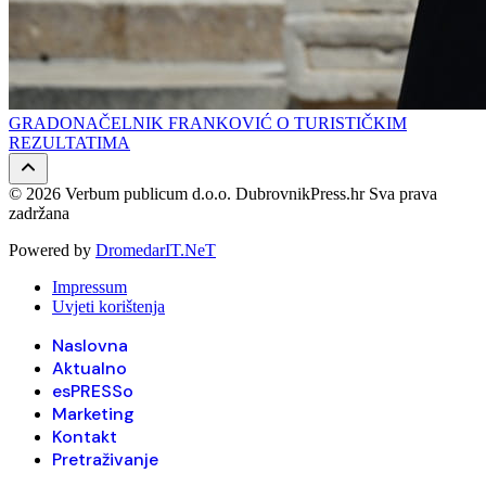
GRADONAČELNIK FRANKOVIĆ O TURISTIČKIM
REZULTATIMA
© 2026 Verbum publicum d.o.o. DubrovnikPress.hr Sva prava
zadržana
Powered by
DromedarIT.NeT
Impressum
Uvjeti korištenja
Naslovna
Aktualno
esPRESSo
Marketing
Kontakt
Pretraživanje