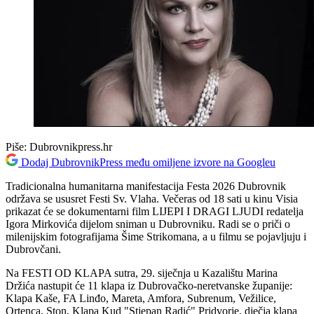
Piše:
Dubrovnikpress.hr
Dodaj DubrovnikPress među omiljene izvore na Googleu
Tradicionalna humanitarna manifestacija Festa 2026 Dubrovnik
održava se ususret Festi Sv. Vlaha. Večeras od 18 sati u kinu Visia
prikazat će se dokumentarni film LIJEPI I DRAGI LJUDI redatelja
Igora Mirkovića dijelom sniman u Dubrovniku. Radi se o priči o
milenijskim fotografijama Šime Strikomana, a u filmu se pojavljuju i
Dubrovčani.
Na FESTI OD KLAPA sutra, 29. siječnja u Kazalištu Marina
Držića nastupit će 11 klapa iz Dubrovačko-neretvanske županije:
Klapa Kaše, FA Linđo, Mareta, Amfora, Subrenum, Vežilice,
Ortenca, Ston, Klapa Kud "Stjepan Radić" Pridvorje, dječja klapa