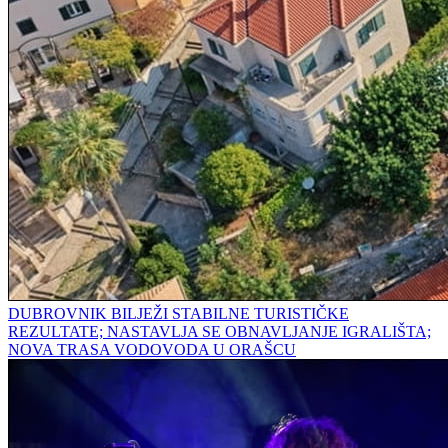
DUBROVNIK BILJEŽI STABILNE TURISTIČKE
REZULTATE; NASTAVLJA SE OBNAVLJANJE IGRALIŠTA;
NOVA TRASA VODOVODA U ORAŠCU