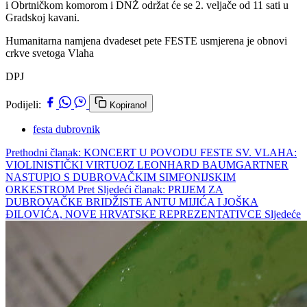
i Obrtničkom komorom i DNŽ održat će se 2. veljače od 11 sati u
Gradskoj kavani.
Humanitarna namjena dvadeset pete FESTE usmjerena je obnovi
crkve svetoga Vlaha
DPJ
Podijeli:
Kopirano!
festa dubrovnik
Prethodni članak: KONCERT U POVODU FESTE SV. VLAHA:
VIOLINISTIČKI VIRTUOZ LEONHARD BAUMGARTNER
NASTUPIO S DUBROVAČKIM SIMFONIJSKIM
ORKESTROM
Pret
Sljedeći članak: PRIJEM ZA
DUBROVAČKE BRIDŽISTE ANTU MIJIĆA I JOŠKA
ĐILOVIĆA, NOVE HRVATSKE REPREZENTATIVCE
Sljedeće