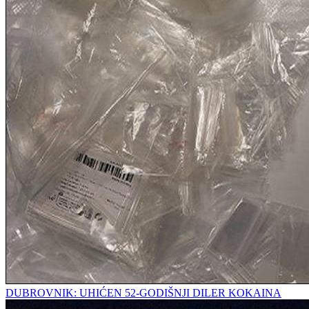
DUBROVNIK: UHIĆEN 52-GODIŠNJI DILER KOKAINA