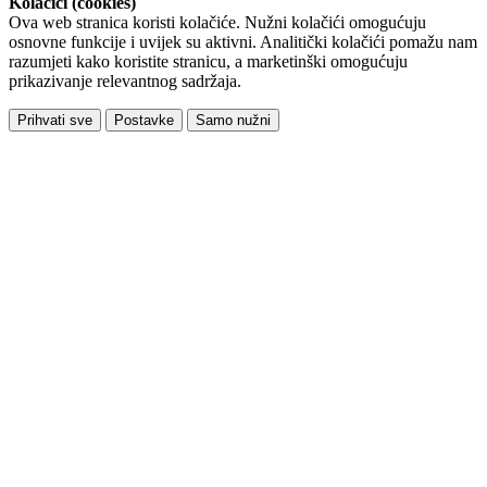
Kolačići (cookies)
Ova web stranica koristi kolačiće. Nužni kolačići omogućuju
osnovne funkcije i uvijek su aktivni. Analitički kolačići pomažu nam
razumjeti kako koristite stranicu, a marketinški omogućuju
prikazivanje relevantnog sadržaja.
Prihvati sve
Postavke
Samo nužni