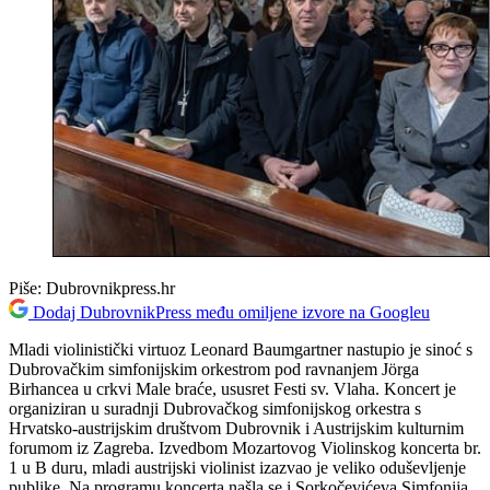
Piše:
Dubrovnikpress.hr
Dodaj DubrovnikPress među omiljene izvore na Googleu
Mladi violinistički virtuoz Leonard Baumgartner nastupio je sinoć s
Dubrovačkim simfonijskim orkestrom pod ravnanjem Jörga
Birhancea u crkvi Male braće, ususret Festi sv. Vlaha. Koncert je
organiziran u suradnji Dubrovačkog simfonijskog orkestra s
Hrvatsko-austrijskim društvom Dubrovnik i Austrijskim kulturnim
forumom iz Zagreba. Izvedbom Mozartovog Violinskog koncerta br.
1 u B duru, mladi austrijski violinist izazvao je veliko oduševljenje
publike. Na programu koncerta našla se i Sorkočevićeva Simfonija