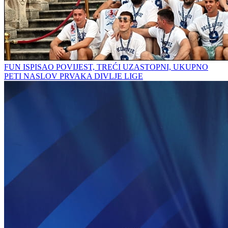
FUN ISPISAO POVIJEST, TREĆI UZASTOPNI, UKUPNO
PETI NASLOV PRVAKA DIVLJE LIGE