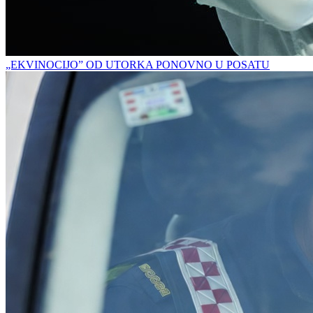
„EKVINOCIJO” OD UTORKA PONOVNO U POSATU