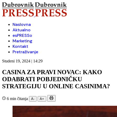
Naslovna
Aktualno
esPRESSo
Marketing
Kontakt
Pretraživanje
Studeni 19, 2024 | 14:29
CASINA ZA PRAVI NOVAC: KAKO
ODABRATI POBJEDNIČKU
STRATEGIJU U ONLINE CASINIMA?
6 min čitanja
A-
A+