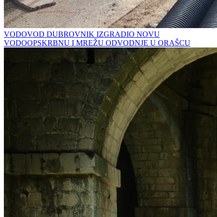
VODOVOD DUBROVNIK IZGRADIO NOVU
VODOOPSKRBNU I MREŽU ODVODNJE U ORAŠCU