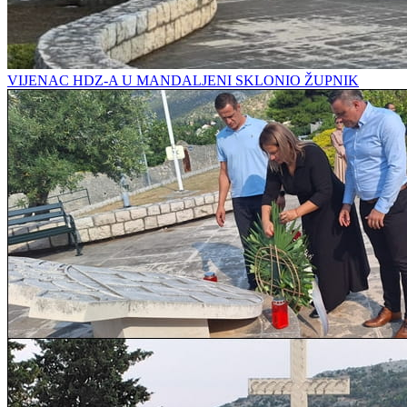
VIJENAC HDZ-A U MANDALJENI SKLONIO ŽUPNIK