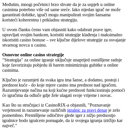
Međutim, mnogi početnici brzo shvate da je za uspjeh u online
casinima potrebno više od same sreće. Iako nijedan igrač ne može
garantirati dobitke, igrači mogu manipulirati svojim šansama
koristeći koherentnu i prikladnu strategiju.
U ovom članku ćemo vam objasniti kako odabrati prave igre,
upravljati svojim bankom, koristiti strategije klađenja i maksimalno
iskoristiti casino bonuse – sve ključne dijelove strategije za osvajanje
stvarnog novca u casinu.
Osnovne online casino strategije
"Strategija" za online igranje uključuje unaprijed osmišljene radnje
koje favoriziraju pobjedu ili barem minimiziraju gubitke u online
casinima.
Ključno je razumjeti da svaka igra ima šanse, a dodatno, postoji i
prednost kuće - do koje mjere casino ima prednost nad igračem.
Razumijevanje načina na koji kućne prednosti funkcioniraju pomoći
će igračima da odluče gdje žele ulagati svoje vrijeme i novac.
Kao što su stručnjaci iz CasinoRIX-a objasnili, "Poznavanje
verjetnosti in razumevanje različnih
igralnic za pravi denar
je zelo
pomembno. Premišljene odločitve glede iger z nižjo prednostjo
igralnice bodo igralcem pomagale, da iz svojega igranja iztržijo kar
največ."