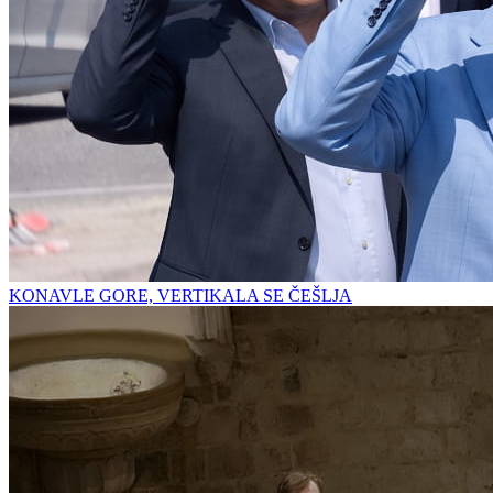
KONAVLE GORE, VERTIKALA SE ČEŠLJA