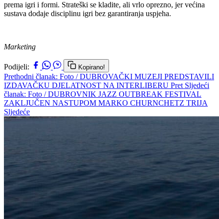
prema igri i formi. Strateški se kladite, ali vrlo oprezno, jer većina
sustava dodaje disciplinu igri bez garantiranja uspjeha.
Marketing
Podijeli:
Kopirano!
Prethodni članak: Foto / DUBROVAČKI MUZEJI PREDSTAVILI
IZDAVAČKU DJELATNOST NA INTERLIBERU
Pret
Sljedeći
članak: Foto / DUBROVNIK JAZZ OUTBREAK FESTIVAL
ZAKLJUČEN NASTUPOM MARKO CHURNCHETZ TRIJA
Sljedeće