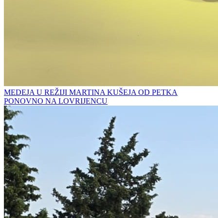
MEDEJA U REŽIJI MARTINA KUŠEJA OD PETKA
PONOVNO NA LOVRIJENCU