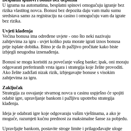
U igrama na automatima, besplatni spinovi omogućuju igranje bez
rizika vlastitog novca. Bonusi bez depozita daju vam malu sumu
sredstava samo za registraciju na casino i omogućuju vam da igrate
bez rizika.
Uvjeti klađenja
Većina bonusa ima određene uvjete - ono što neki nazivaju
zahtjevima za igru - uvjet koliko puta morate igrati iznos bonusa
prije isplate dobitka. Bitno je da ih pažljivo pročitate kako biste
izbjegli neugodna iznenađenja.
Bonusi se mogu koristiti za povećanje vašeg banke; ipak, oni moraju
odgovarati preferiranih vrsta igara i strategija koje želite provoditi.
Ako želite zadržati nizak rizik, izbjegavajte bonuse s visokim
zahtjevima za igru.
Zaključak
Strategija za osvajanje stvarnog novca u casinu uspješno će spojiti
odabir igre, upravljanje bankom i pažljivu upotrebu strategija
klađenja.
Ideja je odabrati igre koje odgovaraju vašim vještinama, a ako je
moguće, razumjeti kućnu prednost za maksimalne šanse za pobjedu.
Upravljajte bankom, postavite stroge limite i prilagođavajte uloge