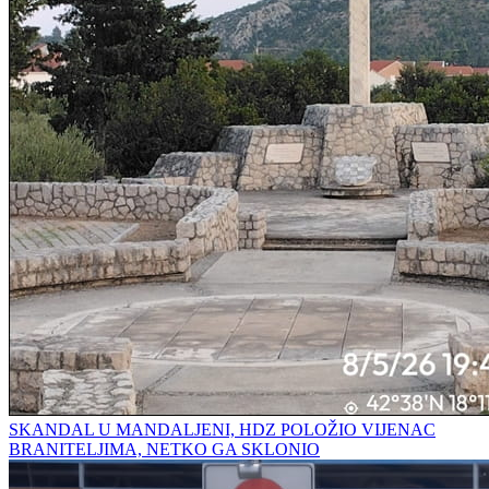
SKANDAL U MANDALJENI, HDZ POLOŽIO VIJENAC
BRANITELJIMA, NETKO GA SKLONIO