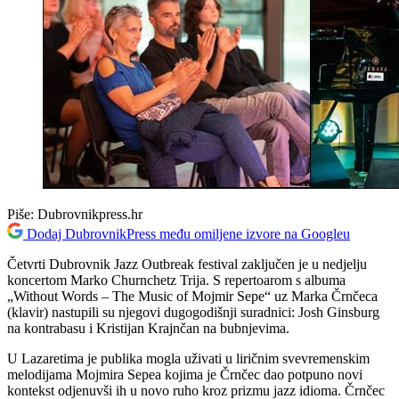
Piše:
Dubrovnikpress.hr
Dodaj DubrovnikPress među omiljene izvore na Googleu
Četvrti Dubrovnik Jazz Outbreak festival zaključen je u nedjelju
koncertom Marko Churnchetz Trija. S repertoarom s albuma
„Without Words – The Music of Mojmir Sepe“ uz Marka Črnčeca
(klavir) nastupili su njegovi dugogodišnji suradnici: Josh Ginsburg
na kontrabasu i Kristijan Krajnčan na bubnjevima.
U Lazaretima je publika mogla uživati u liričnim svevremenskim
melodijama Mojmira Sepea kojima je Črnčec dao potpuno novi
kontekst odjenuvši ih u novo ruho kroz prizmu jazz idioma. Črnčec