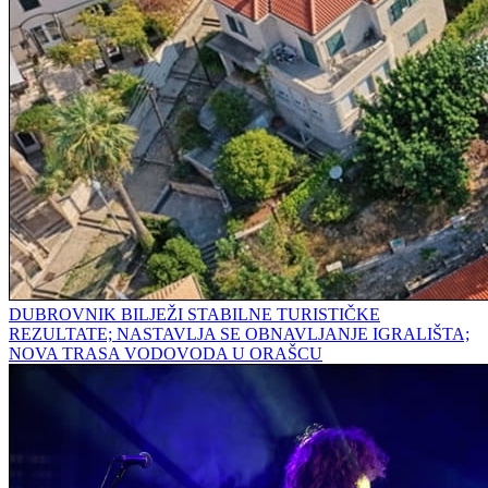
DUBROVNIK BILJEŽI STABILNE TURISTIČKE
REZULTATE; NASTAVLJA SE OBNAVLJANJE IGRALIŠTA;
NOVA TRASA VODOVODA U ORAŠCU