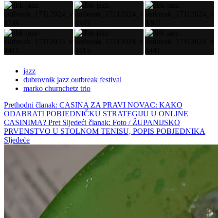
jazz
dubrovnik jazz outbreak festival
marko churnchetz trio
Prethodni članak: CASINA ZA PRAVI NOVAC: KAKO
ODABRATI POBJEDNIČKU STRATEGIJU U ONLINE
CASINIMA?
Pret
Sljedeći članak: Foto / ŽUPANIJSKO
PRVENSTVO U STOLNOM TENISU, POPIS POBJEDNIKA
Sljedeće