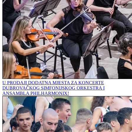
U PRODAJI DODATNA MJESTA ZA KONCERTE
DUBROVAČKOG SIMFONIJSKOG ORKESTRA I
ANSAMBLA PHILHARMONIX!