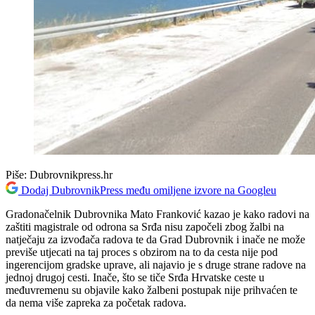
Piše:
Dubrovnikpress.hr
Dodaj DubrovnikPress među omiljene izvore na Googleu
Gradonačelnik Dubrovnika Mato Franković kazao je kako radovi na
zaštiti magistrale od odrona sa Srđa nisu započeli zbog žalbi na
natječaju za izvođača radova te da Grad Dubrovnik i inače ne može
previše utjecati na taj proces s obzirom na to da cesta nije pod
ingerencijom gradske uprave, ali najavio je s druge strane radove na
jednoj drugoj cesti. Inače, što se tiče Srđa Hrvatske ceste u
međuvremenu su objavile kako žalbeni postupak nije prihvaćen te
da nema više zapreka za početak radova.