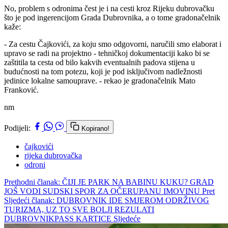
No, problem s odronima čest je i na cesti kroz Rijeku dubrovačku
što je pod ingerencijom Grada Dubrovnika, a o tome gradonačelnik
kaže:
- Za cestu Čajkovići, za koju smo odgovorni, naručili smo elaborat i
upravo se radi na projektno - tehničkoj dokumentaciji kako bi se
zaštitila ta cesta od bilo kakvih eventualnih padova stijena u
budućnosti na tom potezu, koji je pod isključivom nadležnosti
jedinice lokalne samouprave. - rekao je gradonačelnik Mato
Franković.
nm
Podijeli:
Kopirano!
čajkovići
rijeka dubrovačka
odroni
Prethodni članak: ČIJI JE PARK NA BABINU KUKU? GRAD
JOŠ VODI SUDSKI SPOR ZA OČERUPANU IMOVINU
Pret
Sljedeći članak: DUBROVNIK IDE SMJEROM ODRŽIVOG
TURIZMA, UZ TO SVE BOLJI REZULATI
DUBROVNIKPASS KARTICE
Sljedeće