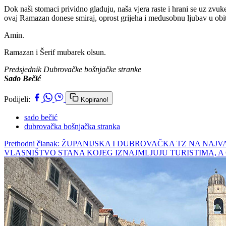
Dok naši stomaci prividno gladuju, naša vjera raste i hrani se uz z
ovaj Ramazan donese smiraj, oprost grijeha i međusobnu ljubav u obite
Amin.
Ramazan i Šerif mubarek olsun.
Predsjednik Dubrovačke bošnjačke stranke
Sado Bečić
Podijeli:
Kopirano!
sado bečić
dubrovačka bošnjačka stranka
Prethodni članak: ŽUPANIJSKA I DUBROVAČKA TZ NA NAJ
VLASNIŠTVO STANA KOJEG IZNAJMLJUJU TURISTIMA, A