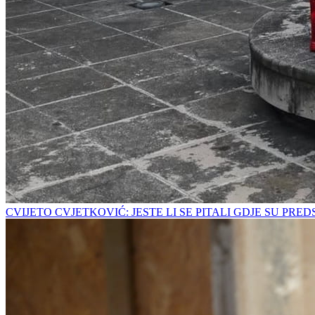
CVIJETO CVJETKOVIĆ: JESTE LI SE PITALI GDJE SU PRE