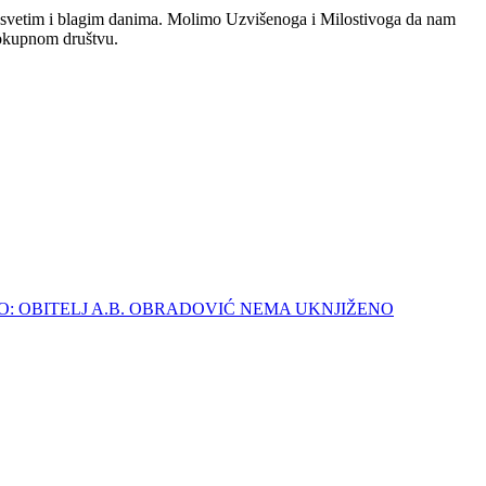
im svetim i blagim danima. Molimo Uzvišenoga i Milostivoga da nam
elokupnom društvu.
I SMO: OBITELJ A.B. OBRADOVIĆ NEMA UKNJIŽENO