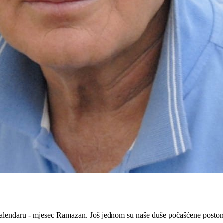
 kalendaru - mjesec Ramazan. Još jednom su naše duše počašćene posto