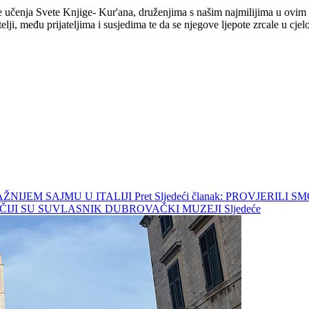
vuke učenja Svete Knjige- Kur'ana, druženjima s našim najmilijima u ov
lji, među prijateljima i susjedima te da se njegove ljepote zrcale u cj
VAŽNIJEM SAJMU U ITALIJI
Pret
Sljedeći članak: PROVJERIL
 ČIJI SU SUVLASNIK DUBROVAČKI MUZEJI
Sljedeće