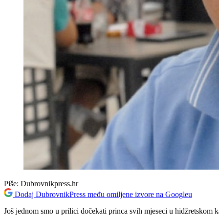
Piše:
Dubrovnikpress.hr
Dodaj DubrovnikPress među omiljene izvore na Googleu
Još jednom smo u prilici dočekati princa svih mjeseci u hidžretskom