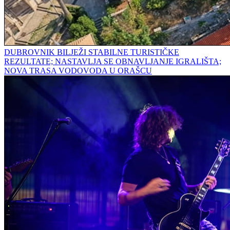
DUBROVNIK BILJEŽI STABILNE TURISTIČKE
REZULTATE; NASTAVLJA SE OBNAVLJANJE IGRALIŠTA;
NOVA TRASA VODOVODA U ORAŠCU