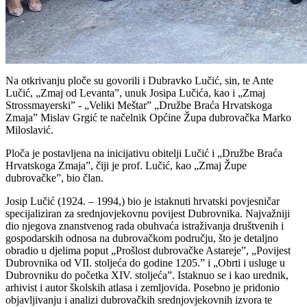
Na otkrivanju ploče su govorili i Dubravko Lučić, sin, te Ante
Lučić,
„Zmaj od Levanta”, unuk Josipa Lu
čića, kao i
„Zmaj
Strossmayerski” - „Veliki Me
štar”
„Dru
žbe Braća Hrvatskoga
Zmaja” Mislav Grgić te načelnik Općine Župa dubrovačka Marko
Miloslavić.
Ploča je postavljena na inicijativu obitelji Lučić i
„Dru
žbe Braća
Hrvatskoga Zmaja”, čiji je prof. Lučić, kao
„Zmaj
Župe
dubrovačke”, bio član.
Josip Lučić (1924.
– 1994,) bio je istaknuti hrvatski povjesni
čar
specijaliziran za srednjovjekovnu povijest Dubrovnika. Najvažniji
dio njegova znanstvenog rada obuhvaća istraživanja društvenih i
gospodarskih odnosa na dubrovačkom području, što je detaljno
obradio u djelima poput
„Pro
šlost dubrovačke Astareje”,
„Povijest
Dubrovnika od VII. stolje
ća do godine 1205.” i
„Obrti i usluge u
Dubrovniku do po
četka XIV. stoljeća”. Istaknuo se i kao urednik,
arhivist i autor školskih atlasa i zemljovida. Posebno je pridonio
objavljivanju i analizi dubrovačkih srednjovjekovnih izvora te