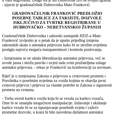
li vam odgovarati. Drago mi je što Dubrovnik živi sa svojim Igrama.
- izjavio je gradonačelnik Dubrovnika Mato Franković.
GRADONAČELNIK FRANKOVIĆ PREDLOŽIO
POSEBNE TABLICE ZA TAKSISTE, DOZVOLE
ISKLJUČIVO ZA TVRTKE REGISTRIRANE U
DUBROVAČKO
– NERETVANSKOJ
ŽUPANIJI
Gradonačelnik Dubrovnika i saborski zastupnik HDZ-a Mato
Franković izvijestio je u petak da je uputio prijedlog izmjena
zakonskih akata o autotaksi prijevozu kako bi se strožim uvjetima
postigla najveća moguća transparentnost i kontrola poslovanja.
- Izmjenama se ne ukida liberalizacija autotaksi prijevoza, već se
uvode jasna i stroža pravila i uvjeti rada svim pružateljima usluge
autotaksi prijevoza. - rekao je Franković na konferenciji za novinare.
Riječ je o izmjenama Zakona o prijevozu u cestovnom prometu i
Pravilnika o posebnim uvjetima za vozila kojima se obavlja javni
cestovni prijevoz i prijevoz za vlastite potrebe te Zakona o sigurnosti
prometa na cestama.
- Treba uvesti karticu vozila koja bi se vezala za karticu vozača,
čime bi se smanjila mogućnost manipulacije. Izdavanje i ukidanje
kartice vezalo bi se za ispunjavanje posebnih uvjeta i važeće
prometne dozvole, u kojoj bi bilo navedena djelatnost autotaksi