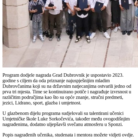
Program dodjele nagrada Grad Dubrovnik je uspostavio 2023.
godine s ciljem da oda priznanje najuspješnijim mladim
Dubrovčanima koji su na državnim natjecanjima ostvarili jedno od
prva tri mjesta. Time se kontinuirano potiče i nagrađuje izvrsnost u
različitim područjima kao što su opće znanje, stručni predmeti,
jezici, Lidrano, sport, glazba i umjetnost.
U glazbenom dijelu programa sudjelovali su talentirani učenici
Umjetničke škole Luke Sorkočevića, također među ovogodišnjim
nagrađenima, dodatno uljepšavši svečanu atmosferu u Sponzi.
Popis nagrađenih učenika, studenata i mentora možete vidjeti ovdje.