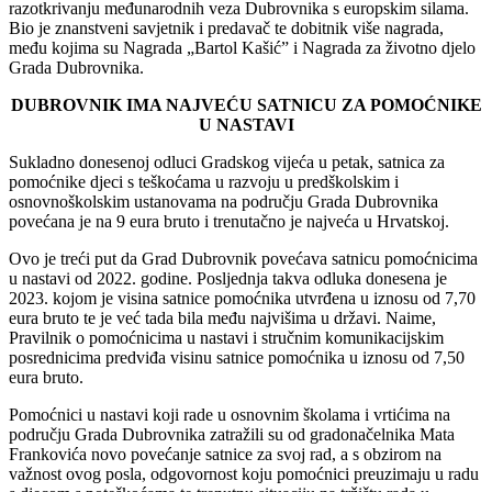
razotkrivanju međunarodnih veza Dubrovnika s europskim silama.
Bio je znanstveni savjetnik i predavač te dobitnik više nagrada,
među kojima su Nagrada
„Bartol Ka
šić” i Nagrada za životno djelo
Grada Dubrovnika.
DUBROVNIK IMA NAJVEĆU SATNICU ZA POMOĆNIKE
U NASTAVI
Sukladno donesenoj odluci Gradskog vijeća u petak, satnica za
pomoćnike djeci s teškoćama u razvoju u predškolskim i
osnovnoškolskim ustanovama na području Grada Dubrovnika
povećana je na 9 eura bruto i trenutačno je najveća u Hrvatskoj.
Ovo je treći put da Grad Dubrovnik povećava satnicu pomoćnicima
u nastavi od 2022. godine. Posljednja takva odluka donesena je
2023. kojom je visina satnice pomoćnika utvrđena u iznosu od 7,70
eura bruto te je već tada bila među najvišima u državi. Naime,
Pravilnik o pomoćnicima u nastavi i stručnim komunikacijskim
posrednicima predviđa visinu satnice pomoćnika u iznosu od 7,50
eura bruto.
Pomoćnici u nastavi koji rade u osnovnim školama i vrtićima na
području Grada Dubrovnika zatražili su od gradonačelnika Mata
Frankovića novo povećanje satnice za svoj rad, a s obzirom na
važnost ovog posla, odgovornost koju pomoćnici preuzimaju u radu