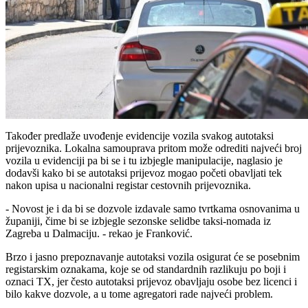
Također predlaže uvođenje evidencije vozila svakog autotaksi
prijevoznika. Lokalna samouprava pritom može odrediti najveći broj
vozila u evidenciji pa bi se i tu izbjegle manipulacije, naglasio je
dodavši kako bi se autotaksi prijevoz mogao početi obavljati tek
nakon upisa u nacionalni registar cestovnih prijevoznika.
- Novost je i da bi se dozvole izdavale samo tvrtkama osnovanima u
županiji, čime bi se izbjegle sezonske selidbe taksi-nomada iz
Zagreba u Dalmaciju. - rekao je Franković.
Brzo i jasno prepoznavanje autotaksi vozila osigurat će se posebnim
registarskim oznakama, koje se od standardnih razlikuju po boji i
oznaci TX, jer često autotaksi prijevoz obavljaju osobe bez licenci i
bilo kakve dozvole, a u tome agregatori rade najveći problem.