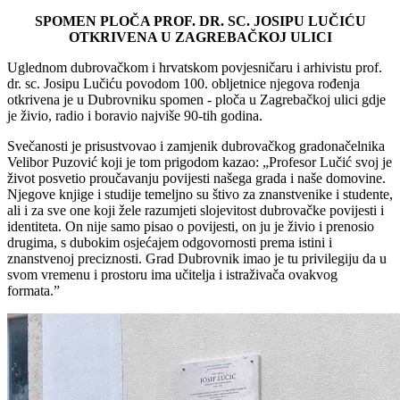
SPOMEN PLOČA PROF. DR. SC. JOSIPU LUČIĆU
OTKRIVENA U ZAGREBAČKOJ ULICI
Uglednom dubrovačkom i hrvatskom povjesničaru i arhivistu prof.
dr. sc. Josipu Lučiću povodom 100. obljetnice njegova rođenja
otkrivena je u Dubrovniku spomen - ploča u Zagrebačkoj ulici gdje
je živio, radio i boravio najviše 90-tih godina.
Svečanosti je prisustvovao i zamjenik dubrovačkog gradonačelnika
Velibor Puzović koji je tom prigodom kazao:
„Profesor Lu
čić svoj je
život posvetio proučavanju povijesti našega grada i naše domovine.
Njegove knjige i studije temeljno su štivo za znanstvenike i studente,
ali i za sve one koji žele razumjeti slojevitost dubrovačke povijesti i
identiteta. On nije samo pisao o povijesti, on ju je živio i prenosio
drugima, s dubokim osjećajem odgovornosti prema istini i
znanstvenoj preciznosti. Grad Dubrovnik imao je tu privilegiju da u
svom vremenu i prostoru ima učitelja i istraživača ovakvog
formata.”