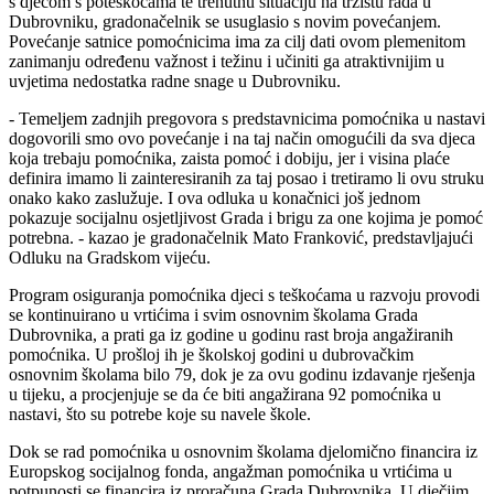
s djecom s poteškoćama te trenutnu situaciju na tržištu rada u
Dubrovniku, gradonačelnik se usuglasio s novim povećanjem.
Povećanje satnice pomoćnicima ima za cilj dati ovom plemenitom
zanimanju određenu važnost i težinu i učiniti ga atraktivnijim u
uvjetima nedostatka radne snage u Dubrovniku.
- Temeljem zadnjih pregovora s predstavnicima pomoćnika u nastavi
dogovorili smo ovo povećanje i na taj način omogućili da sva djeca
koja trebaju pomoćnika, zaista pomoć i dobiju, jer i visina plaće
definira imamo li zainteresiranih za taj posao i tretiramo li ovu struku
onako kako zaslužuje. I ova odluka u konačnici još jednom
pokazuje socijalnu osjetljivost Grada i brigu za one kojima je pomoć
potrebna. - kazao je gradonačelnik Mato Franković, predstavljajući
Odluku na Gradskom vijeću.
Program osiguranja pomoćnika djeci s teškoćama u razvoju provodi
se kontinuirano u vrtićima i svim osnovnim školama Grada
Dubrovnika, a prati ga iz godine u godinu rast broja angažiranih
pomoćnika. U prošloj ih je školskoj godini u dubrovačkim
osnovnim školama bilo 79, dok je za ovu godinu izdavanje rješenja
u tijeku, a procjenjuje se da će biti angažirana 92 pomoćnika u
nastavi, što su potrebe koje su navele škole.
Dok se rad pomoćnika u osnovnim školama djelomično financira iz
Europskog socijalnog fonda, angažman pomoćnika u vrtićima u
potpunosti se financira iz proračuna Grada Dubrovnika. U dječjim