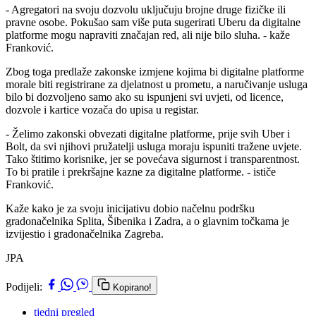
- Agregatori na svoju dozvolu uključuju brojne druge fizičke ili
pravne osobe. Pokušao sam više puta sugerirati Uberu da digitalne
platforme mogu napraviti značajan red, ali nije bilo sluha. - kaže
Franković.
Zbog toga predlaže zakonske izmjene kojima bi digitalne platforme
morale biti registrirane za djelatnost u prometu, a naručivanje usluga
bilo bi dozvoljeno samo ako su ispunjeni svi uvjeti, od licence,
dozvole i kartice vozača do upisa u registar.
- Želimo zakonski obvezati digitalne platforme, prije svih Uber i
Bolt, da svi njihovi pružatelji usluga moraju ispuniti tražene uvjete.
Tako štitimo korisnike, jer se povećava sigurnost i transparentnost.
To bi pratile i prekršajne kazne za digitalne platforme. - ističe
Franković.
Kaže kako je za svoju inicijativu dobio načelnu podršku
gradonačelnika Splita, Šibenika i Zadra, a o glavnim točkama je
izvijestio i gradonačelnika Zagreba.
JPA
Podijeli:
Kopirano!
tjedni pregled