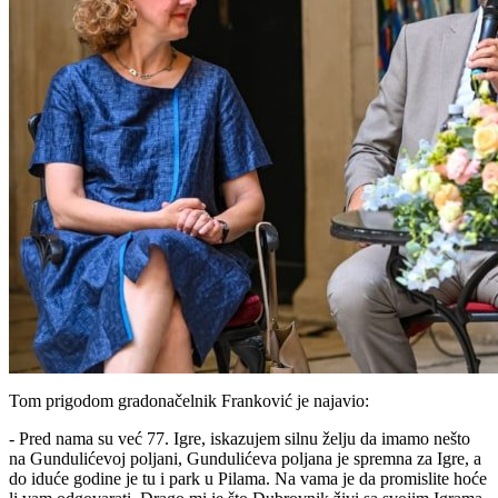
Tom prigodom gradonačelnik Franković je najavio:
- Pred nama su već 77. Igre, iskazujem silnu želju da imamo nešto
na Gundulićevoj poljani, Gundulićeva poljana je spremna za Igre, a
do iduće godine je tu i park u Pilama. Na vama je da promislite hoće