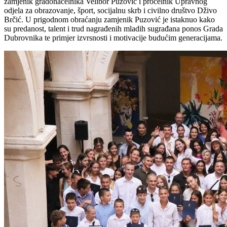
zamjenik gradonačelnika Velibor Puzović i pročelnik Upravnog
odjela za obrazovanje, šport, socijalnu skrb i civilno društvo Dživo
Brčić. U prigodnom obraćanju zamjenik Puzović je istaknuo kako
su predanost, talent i trud nagrađenih mladih sugrađana ponos Grada
Dubrovnika te primjer izvrsnosti i motivacije budućim generacijama.