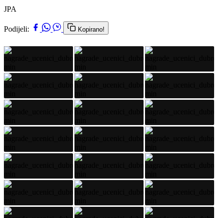
JPA
Podijeli:
Kopirano!