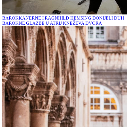
BAROKKANERNE I RAGNHILD HEMSING DONIJELI DUH
BAROKNE GLAZBE U ATRIJ KNEŽEVA DVORA