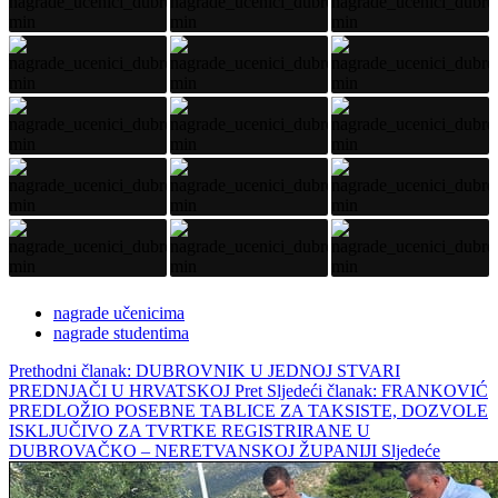
nagrade učenicima
nagrade studentima
Prethodni članak: DUBROVNIK U JEDNOJ STVARI
PREDNJAČI U HRVATSKOJ
Pret
Sljedeći članak: FRANKOVIĆ
PREDLOŽIO POSEBNE TABLICE ZA TAKSISTE, DOZVOLE
ISKLJUČIVO ZA TVRTKE REGISTRIRANE U
DUBROVAČKO – NERETVANSKOJ ŽUPANIJI
Sljedeće