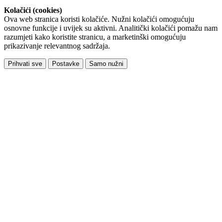
Kolačići (cookies)
Ova web stranica koristi kolačiće. Nužni kolačići omogućuju
osnovne funkcije i uvijek su aktivni. Analitički kolačići pomažu nam
razumjeti kako koristite stranicu, a marketinški omogućuju
prikazivanje relevantnog sadržaja.
Prihvati sve
Postavke
Samo nužni