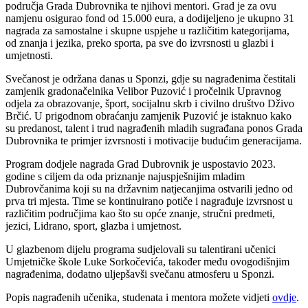
područja Grada Dubrovnika te njihovi mentori. Grad je za ovu
namjenu osigurao fond od 15.000 eura, a dodijeljeno je ukupno 31
nagrada za samostalne i skupne uspjehe u različitim kategorijama,
od znanja i jezika, preko sporta, pa sve do izvrsnosti u glazbi i
umjetnosti.
Svečanost je održana danas u
Sponzi
, gdje su nagrađenima čestitali
zamjenik gradonačelnika
Velibor
Puzović
i pročelnik Upravnog
odjela za obrazovanje, šport, socijalnu skrb i civilno društvo Dživo
Brčić. U prigodnom obraćanju zamjenik
Puzović
je istaknuo kako
su predanost, talent i trud nagrađenih mladih sugrađana ponos Grada
Dubrovnika te primjer izvrsnosti i motivacije budućim generacijama.
Program dodjele nagrada Grad Dubrovnik je uspostavio 2023.
godine s ciljem da oda priznanje najuspješnijim mladim
Dubrovčanima koji su na državnim natjecanjima ostvarili jedno od
prva tri mjesta. Time se kontinuirano potiče i nagrađuje izvrsnost u
različitim područjima kao što su opće znanje, stručni predmeti,
jezici,
Lidrano
, sport, glazba i umjetnost.
U glazbenom dijelu programa sudjelovali su talentirani učenici
Umjetničke škole Luke Sorkočevića, također među ovogodišnjim
nagrađenima, dodatno uljepšavši svečanu atmosferu u
Sponzi
.
Popis nagrađenih učenika, studenata i mentora možete vidjeti
ovdje
.