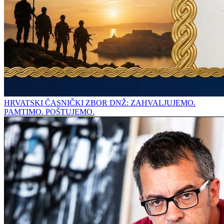
HRVATSKI ČASNIČKI ZBOR DNŽ: ZAHVALJUJEMO.
PAMTIMO. POŠTUJEMO.