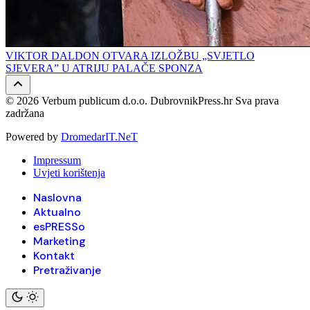
VIKTOR DALDON OTVARA IZLOŽBU „SVJETLO
SJEVERA” U ATRIJU PALAČE SPONZA
© 2026 Verbum publicum d.o.o. DubrovnikPress.hr Sva prava
zadržana
Powered by
DromedarIT.NeT
Impressum
Uvjeti korištenja
Naslovna
Aktualno
esPRESSo
Marketing
Kontakt
Pretraživanje