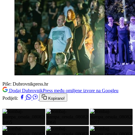
Piše:
Dubrovnikpress.hr
Dodaj DubrovnikPress među omiljene izvore na Googleu
Podijeli:
Kopirano!