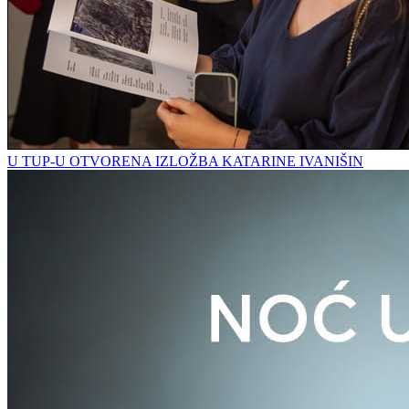
U TUP-U OTVORENA IZLOŽBA KATARINE IVANIŠIN