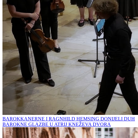
BAROKKANERNE I RAGNHILD HEMSING DONIJELI DUH
BAROKNE GLAZBE U ATRIJ KNEŽEVA DVORA