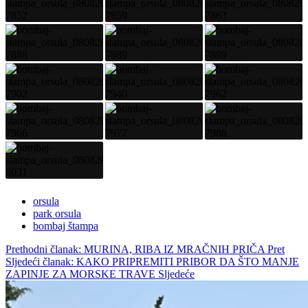
orsula
park orsula
bombaj štampa
Prethodni članak: MURINA, RIBA IZ MRAČNIH PRIČA
Pret
Sljedeći članak: KAKO PRIPREMITI PRIBOR DA ŠTO MANJE
ZAPINJE ZA MORSKE TRAVE
Sljedeće