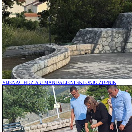
VIJENAC HDZ-A U MANDALJENI SKLONIO ŽUPNIK