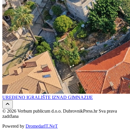
UREĐENO IGRALIŠTE IZNAD GIMNAZIJE
© 2026 Verbum publicum d.o.o. DubrovnikPress.hr Sva prava
zadržana
Powered by
DromedarIT.NeT