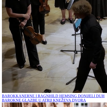
BAROKKANERNE I RAGNHILD HEMSING DONIJELI DUH
BAROKNE GLAZBE U ATRIJ KNEŽEVA DVORA