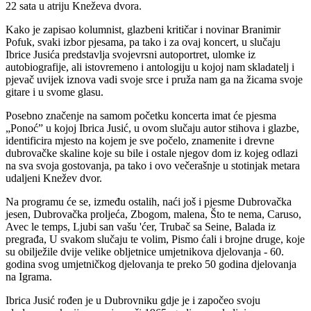
22 sata u atriju Kneževa dvora.
Kako je zapisao kolumnist, glazbeni kritičar i novinar Branimir
Pofuk, svaki izbor pjesama, pa tako i za ovaj koncert, u slučaju
Ibrice Jusića predstavlja svojevrsni autoportret, ulomke iz
autobiografije, ali istovremeno i antologiju u kojoj nam skladatelj i
pjevač uvijek iznova vadi svoje srce i pruža nam ga na žicama svoje
gitare i u svome glasu.
Posebno značenje na samom početku koncerta imat će pjesma
„Ponoć” u kojoj Ibrica Jusić, u ovom slučaju autor stihova i glazbe,
identificira mjesto na kojem je sve počelo, znamenite i drevne
dubrovačke skaline koje su bile i ostale njegov dom iz kojeg odlazi
na sva svoja gostovanja, pa tako i ovo večerašnje u stotinjak metara
udaljeni Knežev dvor.
Na programu će se, između ostalih, naći još i pjesme Dubrovačka
jesen, Dubrovačka proljeća, Zbogom, malena, Što te nema, Caruso,
Avec le temps, Ljubi san vašu 'ćer, Trubač sa Seine, Balada iz
pregrađa, U svakom slučaju te volim, Pismo ćali i brojne druge, koje
su obilježile dvije velike obljetnice umjetnikova djelovanja - 60.
godina svog umjetničkog djelovanja te preko 50 godina djelovanja
na Igrama.
Ibrica Jusić rođen je u Dubrovniku gdje je i započeo svoju