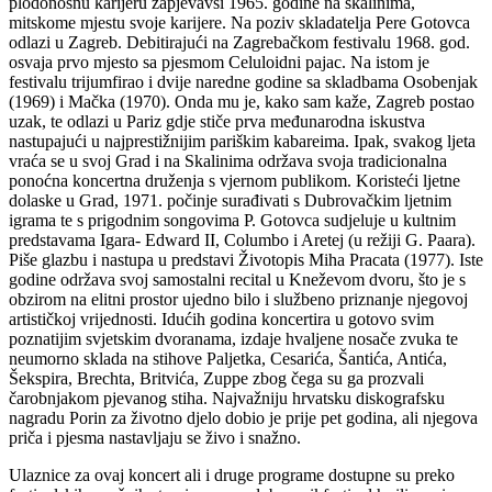
plodonosnu karijeru zapjevavši 1965. godine na skalinima,
mitskome mjestu svoje karijere. Na poziv skladatelja Pere Gotovca
odlazi u Zagreb. Debitirajući na Zagrebačkom festivalu 1968. god.
osvaja prvo mjesto sa pjesmom Celuloidni pajac. Na istom je
festivalu trijumfirao i dvije naredne godine sa skladbama Osobenjak
(1969) i Mačka (1970). Onda mu je, kako sam kaže, Zagreb postao
uzak, te odlazi u Pariz gdje stiče prva međunarodna iskustva
nastupajući u najprestižnijim pariškim kabareima. Ipak, svakog ljeta
vraća se u svoj Grad i na Skalinima održava svoja tradicionalna
ponoćna koncertna druženja s vjernom publikom. Koristeći ljetne
dolaske u Grad, 1971. počinje surađivati s Dubrovačkim ljetnim
igrama te s prigodnim songovima P. Gotovca sudjeluje u kultnim
predstavama Igara- Edward II, Columbo i Aretej (u režiji G. Paara).
Piše glazbu i nastupa u predstavi Životopis Miha Pracata (1977). Iste
godine održava svoj samostalni recital u Kneževom dvoru, što je s
obzirom na elitni prostor ujedno bilo i službeno priznanje njegovoj
artističkoj vrijednosti. Idućih godina koncertira u gotovo svim
poznatijim svjetskim dvoranama, izdaje hvaljene nosače zvuka te
neumorno sklada na stihove Paljetka, Cesarića, Šantića, Antića,
Šekspira, Brechta, Britvića, Zuppe zbog čega su ga prozvali
čarobnjakom pjevanog stiha. Najvažniju hrvatsku diskografsku
nagradu Porin za životno djelo dobio je prije pet godina, ali njegova
priča i pjesma nastavljaju se živo i snažno.
Ulaznice za ovaj koncert ali i druge programe dostupne su preko