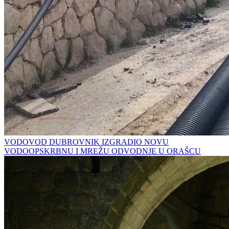
VODOVOD DUBROVNIK IZGRADIO NOVU
VODOOPSKRBNU I MREŽU ODVODNJE U ORAŠCU