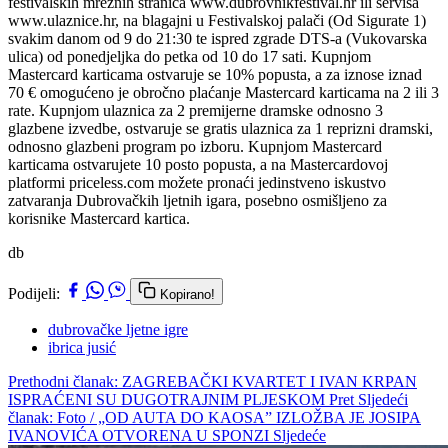
festivalskih mrežnih stranica www.dubrovnikfestival.hr ili servisa
www.ulaznice.hr, na blagajni u Festivalskoj palači (Od Sigurate 1)
svakim danom od 9 do 21:30 te ispred zgrade DTS-a (Vukovarska
ulica) od ponedjeljka do petka od 10 do 17 sati. Kupnjom
Mastercard karticama ostvaruje se 10% popusta, a za iznose iznad
70 € omogućeno je obročno plaćanje Mastercard karticama na 2 ili 3
rate. Kupnjom ulaznica za 2 premijerne dramske odnosno 3
glazbene izvedbe, ostvaruje se gratis ulaznica za 1 reprizni dramski,
odnosno glazbeni program po izboru. Kupnjom Mastercard
karticama ostvarujete 10 posto popusta, a na Mastercardovoj
platformi priceless.com možete pronaći jedinstveno iskustvo
zatvaranja Dubrovačkih ljetnih igara, posebno osmišljeno za
korisnike Mastercard kartica.
db
Podijeli:
Kopirano!
dubrovačke ljetne igre
ibrica jusić
Prethodni članak: ZAGREBAČKI KVARTET I IVAN KRPAN
ISPRAĆENI SU DUGOTRAJNIM PLJESKOM
Pret
Sljedeći
članak: Foto / „OD AUTA DO KAOSA” IZLOŽBA JE JOSIPA
IVANOVIĆA OTVORENA U SPONZI
Sljedeće