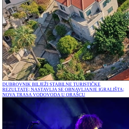
DUBROVNIK BILJEŽI STABILNE TURISTIČKE
REZULTATE; NASTAVLJA SE OBNAVLJANJE IGRALIŠTA;
NOVA TRASA VODOVODA U ORAŠCU