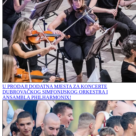
U PRODAJI DODATNA MJESTA ZA KONCERTE
DUBROVAČKOG SIMFONIJSKOG ORKESTRA I
ANSAMBLA PHILHARMONIX!