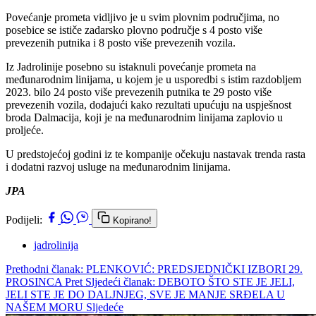
Povećanje prometa vidljivo je u svim plovnim područjima, no
posebice se ističe zadarsko plovno područje s 4 posto više
prevezenih putnika i 8 posto više prevezenih vozila.
Iz Jadrolinije posebno su istaknuli povećanje prometa na
međunarodnim linijama, u kojem je u usporedbi s istim razdobljem
2023. bilo 24 posto više prevezenih putnika te 29 posto više
prevezenih vozila, dodajući kako rezultati upućuju na uspješnost
broda Dalmacija, koji je na međunarodnim linijama zaplovio u
proljeće.
U predstojećoj godini iz te kompanije očekuju nastavak trenda rasta
i dodatni razvoj usluge na međunarodnim linijama.
JPA
Podijeli:
Kopirano!
jadrolinija
Prethodni članak: PLENKOVIĆ: PREDSJEDNIČKI IZBORI 29.
PROSINCA
Pret
Sljedeći članak: DEBOTO ŠTO STE JE JELI,
JELI STE JE DO DALJNJEG, SVE JE MANJE SRĐELA U
NAŠEM MORU
Sljedeće